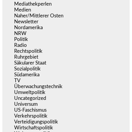
Mediathekperlen
(536)
Medien
(5.357)
Naher/Mittlerer Osten
(828)
Newsletter
(1.068)
Nordamerika
(1.141)
NRW
(977)
Politik
(9.189)
Radio
(485)
Rechtspolitik
(534)
Ruhrgebiet
(392)
Säkularer Staat
(70)
Sozialpolitik
(1.234)
Südamerika
(471)
TV
(1.715)
Überwachungstechnik
(545)
Umweltpolitik
(641)
Uncategorized
(144)
Universum
(39)
US-Faschismus
(344)
Verkehrspolitik
(539)
Verteidigungspolitik
(683)
Wirtschaftspolitik
(1.121)