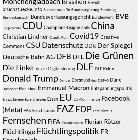
Mönchengladbach
Brasilien
Brexit
bruchstuecke.info
Bundesregierung
Bundestag
Bundeskanzler*in
BVB
Bundesverfassungsgericht
Bundeswehr
Bundestagswahl
CDU
China
Champions-League
Chile
Bürgerrechte
Covid19
Christian Lindner
Creative
Claudia Roth
CSU
Datenschutz
Der Spiegel
DDR
Commons
Die Grünen
DFB
Deutsche Bahn AG
DFL
DLF
Die Linke
Digitalisierung
DLF Kultur
Die Zeit
Donald Trump
Dürre
Dortmund
Donbas
dpa
DSGVO
Emmanuel Macron
Entspannungspolitik
Elon Musk
Düsseldorf
EU
Facebook
Essen
EU-Kommission
Erneuerbare Energien
Erdgas
FAZ
FDP
(Meta)
Faschismus
FAS
Feminismus
Fernsehen
FIFA
Florian Rötzer
Fleischindustrie
Flüchtlingspolitik
Flüchtlinge
FR