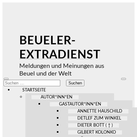
BEUELER-
EXTRADIENST
Meldungen und Meinungen aus
Beuel und der Welt
Mobile-
Suchfel
Suchen
Menü
ein-/au
nach:
ein-/ausblenden
STARTSEITE
AUTOR*INN*EN
GASTAUTOR*INN*EN
ANNETTE HAUSCHILD
DETLEF ZUM WINKEL
DIETER BOTT ( † )
GILBERT KOLONKO