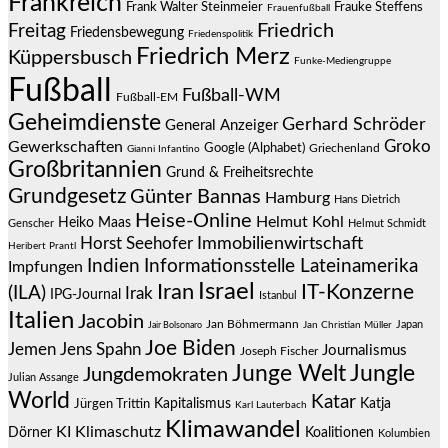
Frankreich
Frauke Steffens
Frank Walter Steinmeier
Frauenfußball
Friedrich
Freitag
Friedensbewegung
Friedenspolitik
Friedrich Merz
Küppersbusch
Funke-Mediengruppe
Fußball
Fußball-WM
Fußball-EM
Geheimdienste
Gerhard Schröder
General Anzeiger
Groko
Gewerkschaften
Google (Alphabet)
Griechenland
Gianni Infantino
Großbritannien
Grund & Freiheitsrechte
Grundgesetz
Günter Bannas
Hamburg
Hans Dietrich
Heise-Online
Helmut Kohl
Heiko Maas
Genscher
Helmut Schmidt
Immobilienwirtschaft
Horst Seehofer
Heribert Prantl
Indien
Informationsstelle Lateinamerika
Impfungen
Israel
Iran
IT-Konzerne
(ILA)
Irak
IPG-Journal
Istanbul
Italien
Jacobin
Jan Böhmermann
Japan
Jair Bolsonaro
Jan Christian Müller
Joe Biden
Jemen
Jens Spahn
Journalismus
Joseph Fischer
Junge Welt
Jungle
Jungdemokraten
Julian Assange
World
Katar
Jürgen Trittin
Kapitalismus
Katja
Karl Lauterbach
Klimawandel
KI
Klimaschutz
Dörner
Koalitionen
Kolumbien