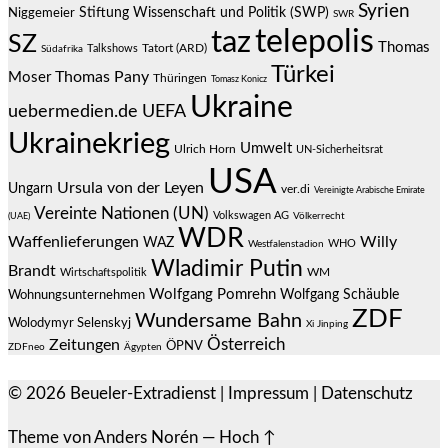
Syrien
Stiftung Wissenschaft und Politik (SWP)
Niggemeier
SWR
telepolis
taz
SZ
Thomas
Talkshows
Tatort (ARD)
Südafrika
Türkei
Thomas Pany
Moser
Thüringen
Tomasz Konicz
Ukraine
uebermedien.de
UEFA
Ukrainekrieg
Umwelt
Ulrich Horn
UN-Sicherheitsrat
USA
Ursula von der Leyen
Ungarn
ver.di
Vereinigte Arabische Emirate
Vereinte Nationen (UN)
Volkswagen AG
(UAE)
Völkerrecht
WDR
Waffenlieferungen
Willy
WAZ
WHO
Westfalenstadion
Wladimir Putin
Brandt
Wirtschaftspolitik
WM
Wolfgang Pomrehn
Wolfgang Schäuble
Wohnungsunternehmen
ZDF
Wundersame Bahn
Wolodymyr Selenskyj
Xi Jinping
Österreich
Zeitungen
ÖPNV
ZDFneo
Ägypten
© 2026
Beueler-Extradienst
|
Impressum
|
Datenschutz
Theme von
Anders Norén
—
Hoch ↑