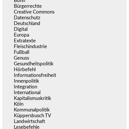
Bonn
(637)
Bürgerrechte
(1.674)
Creative Commons
(466)
Datenschutz
(379)
Deutschland
(5.052)
Digital
(1.980)
Europa
(3.275)
Extratexte
(200)
Fleischindustrie
(50)
Fußball
(1.518)
Genuss
(1.206)
Gesundheitspolitik
(853)
Hörbefehl
(166)
Informationsfreiheit
(16)
Innenpolitik
(1.923)
Integration
(443)
International
(5.497)
Kapitalismuskritik
(254)
Köln
(338)
Kommunalpolitik
(255)
Küppersbusch TV
(153)
Landwirtschaft
(217)
Lesebefehle
(2.605)