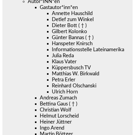
Autor*INN*en
Gastautor*inn*en
Annette Hauschild
Detlef zum Winkel
Dieter Bott ( † )
Gilbert Kolonko
Günter Bannas ( † )
Hanspeter Knirsch
Informationsstelle Lateinamerika
Julia Reda
Klaus Vater
Küppersbusch TV
Matthias W. Birkwald
Petra Erler
Reinhard Olschanski
Ulrich Horn
Andreas Zumach
Bettina Gaus ( † )
Christian Wolf
Helmut Lorscheid
Heiner Jüttner
Ingo Arend
Martin Böttger