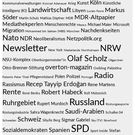
Köln
Kunst
Künstliche
Kommunalverwaltungen
Krieg
Konrad Adenauer
Landwirtschaft
Markus
Libyen
Intelligenz (KI)
Lucien Favre
Söder
MDR-Altpapier
Martin Schulz
Mathias Döpfner
MDR
Mediathekperlen
Menschenrechte
Michael Maier
Microsoft
Mexico
Migration
Nachdenkseiten
Mohammed bin Salman (MBS)
München
Nato
NDR
Netzpolitik.org
Neoliberalismus
Newsletter
NRW
New York
Niederlande
Northstream
Olaf Scholz
NSU-Komplex
Oberbürgermeister*in
Oligarchen
overton-magazin
Otto-Brenner-Stiftung
Oxiblog
Palästina
Radio
Polizei
Polen
Pflegenotstand
Patente
Peter Thiel
Portugal
Recep Tayyip Erdoğan
Rassismus
Rene Martens
Rente
Robert Habeck
René Benko
Rolf Mützenich
Russland
Ruhrgebiet
Rupert Murdoch
Rüstungsexporte
Saudi-Arabien
Sahra Wagenknecht
Schalke 04
Rüstungsindustrie
Schweiz
Sigmar Gabriel
Sibylle Berg
Schweden
Sky (TV)
Slowfood
SPD
Spanien
Sozialdemokraten
Stefan
Sport inside