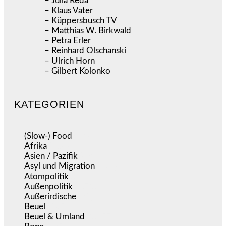
– Julia Reda
– Klaus Vater
– Küppersbusch TV
– Matthias W. Birkwald
– Petra Erler
– Reinhard Olschanski
– Ulrich Horn
– Gilbert Kolonko
KATEGORIEN
(Slow-) Food
(57)
Afrika
(508)
Asien / Pazifik
(634)
Asyl und Migration
(295)
Atompolitik
(1)
Außenpolitik
(1.721)
Außerirdische
(39)
Beuel
(525)
Beuel & Umland
(2.457)