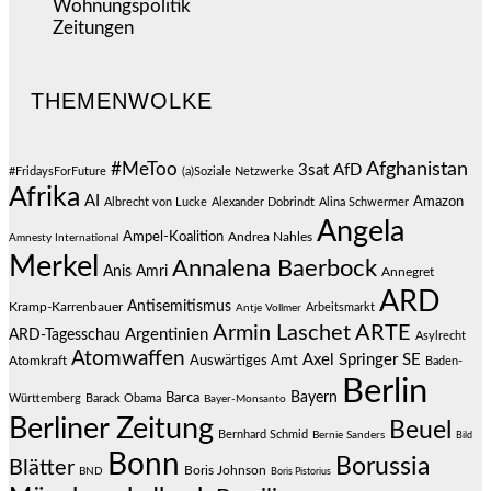
Wohnungspolitik
(112)
Zeitungen
(525)
THEMENWOLKE
#MeToo
Afghanistan
3sat
AfD
#FridaysForFuture
(a)Soziale Netzwerke
Afrika
AI
Amazon
Albrecht von Lucke
Alexander Dobrindt
Alina Schwermer
Angela
Ampel-Koalition
Andrea Nahles
Amnesty International
Merkel
Annalena Baerbock
Anis Amri
Annegret
ARD
Antisemitismus
Kramp-Karrenbauer
Arbeitsmarkt
Antje Vollmer
Armin Laschet
ARTE
Argentinien
ARD-Tagesschau
Asylrecht
Atomwaffen
Axel Springer SE
Auswärtiges Amt
Atomkraft
Baden-
Berlin
Bayern
Barca
Württemberg
Barack Obama
Bayer-Monsanto
Berliner Zeitung
Beuel
Bernhard Schmid
Bernie Sanders
Bild
Bonn
Borussia
Blätter
Boris Johnson
BND
Boris Pistorius