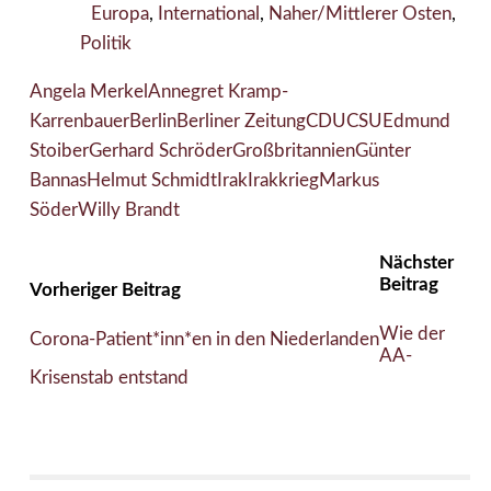
Europa
,
International
,
Naher/Mittlerer Osten
,
Politik
Angela Merkel
Annegret Kramp-
Karrenbauer
Berlin
Berliner Zeitung
CDU
CSU
Edmund
Stoiber
Gerhard Schröder
Großbritannien
Günter
Bannas
Helmut Schmidt
Irak
Irakkrieg
Markus
Söder
Willy Brandt
Nächster
Beitrag
Vorheriger Beitrag
Wie der
Corona-Patient*inn*en in den Niederlanden
AA-
Krisenstab entstand