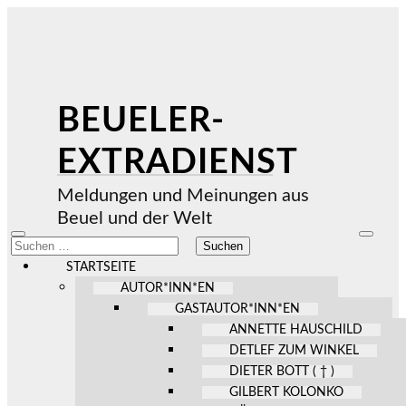
BEUELER-
EXTRADIENST
Meldungen und Meinungen aus
Beuel und der Welt
Mobile-
Suchfel
Suchen
Menü
ein-/au
nach:
ein-/ausblenden
STARTSEITE
AUTOR*INN*EN
GASTAUTOR*INN*EN
ANNETTE HAUSCHILD
DETLEF ZUM WINKEL
DIETER BOTT ( † )
GILBERT KOLONKO