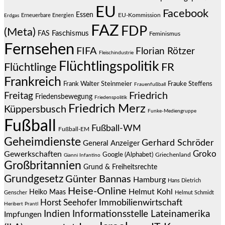
EU
Facebook
Essen
EU-Kommission
Erneuerbare Energien
Erdgas
FAZ
FDP
(Meta)
Faschismus
FAS
Feminismus
Fernsehen
FIFA
Florian Rötzer
Fleischindustrie
Flüchtlingspolitik
Flüchtlinge
FR
Frankreich
Frauke Steffens
Frank Walter Steinmeier
Frauenfußball
Friedrich
Freitag
Friedensbewegung
Friedenspolitik
Friedrich Merz
Küppersbusch
Funke-Mediengruppe
Fußball
Fußball-WM
Fußball-EM
Geheimdienste
Gerhard Schröder
General Anzeiger
Groko
Gewerkschaften
Google (Alphabet)
Griechenland
Gianni Infantino
Großbritannien
Grund & Freiheitsrechte
Grundgesetz
Günter Bannas
Hamburg
Hans Dietrich
Heise-Online
Helmut Kohl
Heiko Maas
Genscher
Helmut Schmidt
Immobilienwirtschaft
Horst Seehofer
Heribert Prantl
Indien
Informationsstelle Lateinamerika
Impfungen