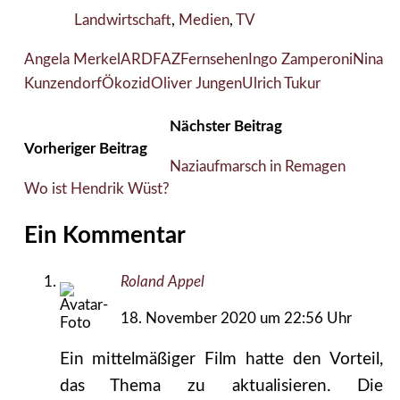
Landwirtschaft
,
Medien
,
TV
Angela Merkel
ARD
FAZ
Fernsehen
Ingo Zamperoni
Nina
Kunzendorf
Ökozid
Oliver Jungen
Ulrich Tukur
Nächster Beitrag
Vorheriger Beitrag
Naziaufmarsch in Remagen
Wo ist Hendrik Wüst?
Ein Kommentar
Roland Appel
18. November 2020 um 22:56 Uhr
Ein mittelmäßiger Film hatte den Vorteil,
das Thema zu aktualisieren. Die