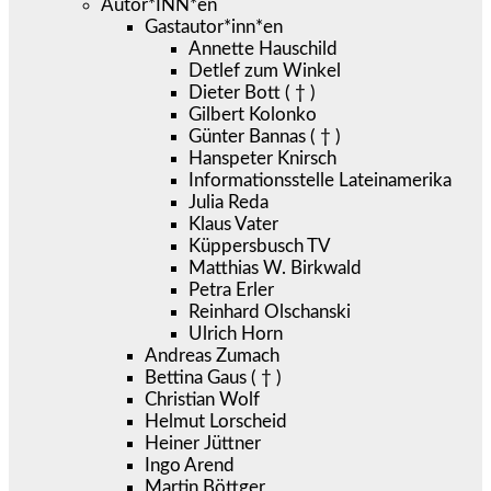
Autor*INN*en
Gastautor*inn*en
Annette Hauschild
Detlef zum Winkel
Dieter Bott ( † )
Gilbert Kolonko
Günter Bannas ( † )
Hanspeter Knirsch
Informationsstelle Lateinamerika
Julia Reda
Klaus Vater
Küppersbusch TV
Matthias W. Birkwald
Petra Erler
Reinhard Olschanski
Ulrich Horn
Andreas Zumach
Bettina Gaus ( † )
Christian Wolf
Helmut Lorscheid
Heiner Jüttner
Ingo Arend
Martin Böttger