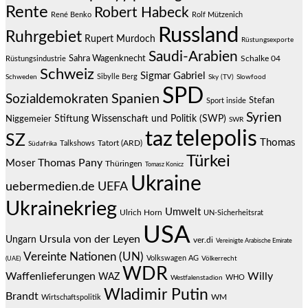
Rente
Robert Habeck
René Benko
Rolf Mützenich
Russland
Ruhrgebiet
Rupert Murdoch
Rüstungsexporte
Saudi-Arabien
Sahra Wagenknecht
Schalke 04
Rüstungsindustrie
Schweiz
Sigmar Gabriel
Sibylle Berg
Schweden
Sky (TV)
Slowfood
SPD
Spanien
Sozialdemokraten
Stefan
Sport inside
Syrien
Stiftung Wissenschaft und Politik (SWP)
Niggemeier
SWR
telepolis
taz
SZ
Thomas
Talkshows
Tatort (ARD)
Südafrika
Türkei
Thomas Pany
Moser
Thüringen
Tomasz Konicz
Ukraine
uebermedien.de
UEFA
Ukrainekrieg
Umwelt
Ulrich Horn
UN-Sicherheitsrat
USA
Ursula von der Leyen
Ungarn
ver.di
Vereinigte Arabische Emirate
Vereinte Nationen (UN)
Volkswagen AG
(UAE)
Völkerrecht
WDR
Waffenlieferungen
Willy
WAZ
WHO
Westfalenstadion
Wladimir Putin
Brandt
Wirtschaftspolitik
WM