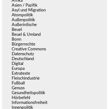
Afrika
(508)
Asien / Pazifik
(634)
Asyl und Migration
(295)
Atompolitik
(1)
Außenpolitik
(1.721)
Außerirdische
(39)
Beuel
(525)
Beuel & Umland
(2.457)
Bonn
(637)
Bürgerrechte
(1.673)
Creative Commons
(466)
Datenschutz
(379)
Deutschland
(5.051)
Digital
(1.978)
Europa
(3.274)
Extratexte
(199)
Fleischindustrie
(50)
Fußball
(1.518)
Genuss
(1.206)
Gesundheitspolitik
(852)
Hörbefehl
(166)
Informationsfreiheit
(16)
Innenpolitik
(1.922)