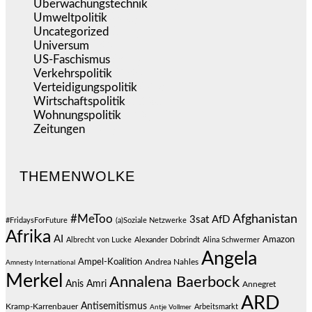
Überwachungstechnik
(545)
Umweltpolitik
(640)
Uncategorized
(144)
Universum
(38)
US-Faschismus
(344)
Verkehrspolitik
(538)
Verteidigungspolitik
(683)
Wirtschaftspolitik
(1.120)
Wohnungspolitik
(112)
Zeitungen
(524)
THEMENWOLKE
#MeToo
Afghanistan
3sat
AfD
#FridaysForFuture
(a)Soziale Netzwerke
Afrika
AI
Amazon
Albrecht von Lucke
Alexander Dobrindt
Alina Schwermer
Angela
Ampel-Koalition
Andrea Nahles
Amnesty International
Merkel
Annalena Baerbock
Anis Amri
Annegret
ARD
Antisemitismus
Kramp-Karrenbauer
Arbeitsmarkt
Antje Vollmer