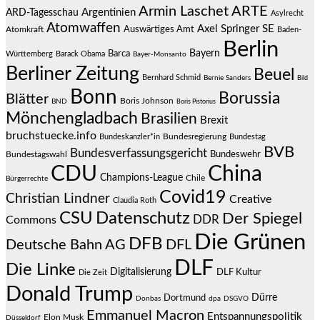
Armin Laschet
ARTE
Argentinien
ARD-Tagesschau
Asylrecht
Atomwaffen
Axel Springer SE
Auswärtiges Amt
Atomkraft
Baden-
Berlin
Bayern
Barca
Württemberg
Barack Obama
Bayer-Monsanto
Berliner Zeitung
Beuel
Bernhard Schmid
Bernie Sanders
Bild
Bonn
Borussia
Blätter
Boris Johnson
BND
Boris Pistorius
Mönchengladbach
Brasilien
Brexit
bruchstuecke.info
Bundesregierung
Bundestag
Bundeskanzler*in
BVB
Bundesverfassungsgericht
Bundeswehr
Bundestagswahl
CDU
China
Champions-League
Chile
Bürgerrechte
Covid19
Christian Lindner
Creative
Claudia Roth
CSU
Datenschutz
Der Spiegel
DDR
Commons
Die Grünen
DFB
Deutsche Bahn AG
DFL
DLF
Die Linke
Digitalisierung
DLF Kultur
Die Zeit
Donald Trump
Dürre
Dortmund
Donbas
dpa
DSGVO
Emmanuel Macron
Entspannungspolitik
Elon Musk
Düsseldorf