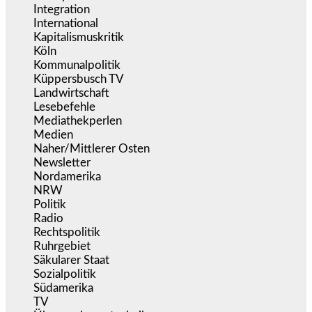
Integration
(443)
International
(5.496)
Kapitalismuskritik
(254)
Köln
(338)
Kommunalpolitik
(255)
Küppersbusch TV
(153)
Landwirtschaft
(216)
Lesebefehle
(2.605)
Mediathekperlen
(536)
Medien
(5.355)
Naher/Mittlerer Osten
(828)
Newsletter
(1.068)
Nordamerika
(1.141)
NRW
(977)
Politik
(9.188)
Radio
(484)
Rechtspolitik
(533)
Ruhrgebiet
(392)
Säkularer Staat
(70)
Sozialpolitik
(1.233)
Südamerika
(471)
TV
(1.714)