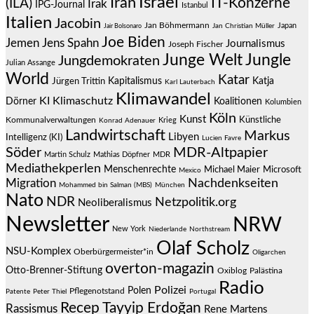
Israel
Iran
IT-Konzerne
(ILA)
Irak
IPG-Journal
Istanbul
Italien
Jacobin
Jan Böhmermann
Japan
Jair Bolsonaro
Jan Christian Müller
Joe Biden
Jemen
Jens Spahn
Journalismus
Joseph Fischer
Junge Welt
Jungle
Jungdemokraten
Julian Assange
World
Katar
Jürgen Trittin
Kapitalismus
Katja
Karl Lauterbach
Klimawandel
KI
Klimaschutz
Dörner
Koalitionen
Kolumbien
Köln
Kunst
Künstliche
Kommunalverwaltungen
Krieg
Konrad Adenauer
Landwirtschaft
Markus
Libyen
Intelligenz (KI)
Lucien Favre
Söder
MDR-Altpapier
Martin Schulz
Mathias Döpfner
MDR
Mediathekperlen
Menschenrechte
Michael Maier
Microsoft
Mexico
Migration
Nachdenkseiten
Mohammed bin Salman (MBS)
München
Nato
NDR
Netzpolitik.org
Neoliberalismus
Newsletter
NRW
New York
Niederlande
Northstream
Olaf Scholz
NSU-Komplex
Oberbürgermeister*in
Oligarchen
overton-magazin
Otto-Brenner-Stiftung
Oxiblog
Palästina
Radio
Polizei
Polen
Pflegenotstand
Patente
Peter Thiel
Portugal
Recep Tayyip Erdoğan
Rassismus
Rene Martens