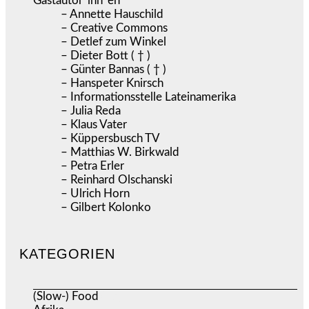
Gastautor*inn*en
– Annette Hauschild
– Creative Commons
– Detlef zum Winkel
– Dieter Bott ( † )
– Günter Bannas ( † )
– Hanspeter Knirsch
– Informationsstelle Lateinamerika
– Julia Reda
– Klaus Vater
– Küppersbusch TV
– Matthias W. Birkwald
– Petra Erler
– Reinhard Olschanski
– Ulrich Horn
– Gilbert Kolonko
KATEGORIEN
(Slow-) Food
(57)