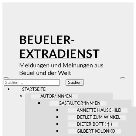
BEUELER-
EXTRADIENST
Meldungen und Meinungen aus
Beuel und der Welt
Mobile-
Suchfel
Suchen
Menü
ein-/au
nach:
ein-/ausblenden
STARTSEITE
AUTOR*INN*EN
GASTAUTOR*INN*EN
ANNETTE HAUSCHILD
DETLEF ZUM WINKEL
DIETER BOTT ( † )
GILBERT KOLONKO