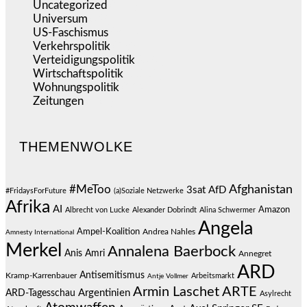
Uncategorized
(144)
Universum
(38)
US-Faschismus
(344)
Verkehrspolitik
(538)
Verteidigungspolitik
(683)
Wirtschaftspolitik
(1.120)
Wohnungspolitik
(112)
Zeitungen
(524)
THEMENWOLKE
#MeToo
Afghanistan
3sat
AfD
#FridaysForFuture
(a)Soziale Netzwerke
Afrika
AI
Amazon
Albrecht von Lucke
Alexander Dobrindt
Alina Schwermer
Angela
Ampel-Koalition
Andrea Nahles
Amnesty International
Merkel
Annalena Baerbock
Anis Amri
Annegret
ARD
Antisemitismus
Kramp-Karrenbauer
Arbeitsmarkt
Antje Vollmer
Armin Laschet
ARTE
Argentinien
ARD-Tagesschau
Asylrecht