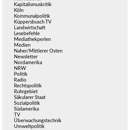
Kapitalismuskritik
(254)
Köln
(338)
Kommunalpolitik
(255)
Küppersbusch TV
(153)
Landwirtschaft
(216)
Lesebefehle
(2.605)
Mediathekperlen
(536)
Medien
(5.355)
Naher/Mittlerer Osten
(828)
Newsletter
(1.068)
Nordamerika
(1.141)
NRW
(977)
Politik
(9.188)
Radio
(484)
Rechtspolitik
(533)
Ruhrgebiet
(392)
Säkularer Staat
(70)
Sozialpolitik
(1.233)
Südamerika
(471)
TV
(1.714)
Überwachungstechnik
(545)
Umweltpolitik
(640)