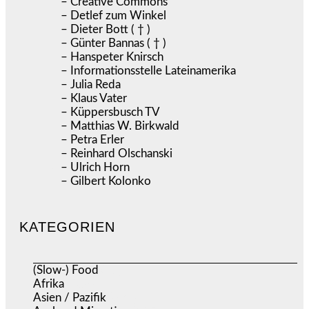
– Creative Commons
– Detlef zum Winkel
– Dieter Bott ( † )
– Günter Bannas ( † )
– Hanspeter Knirsch
– Informationsstelle Lateinamerika
– Julia Reda
– Klaus Vater
– Küppersbusch TV
– Matthias W. Birkwald
– Petra Erler
– Reinhard Olschanski
– Ulrich Horn
– Gilbert Kolonko
KATEGORIEN
(Slow-) Food
(57)
Afrika
(508)
Asien / Pazifik
(634)