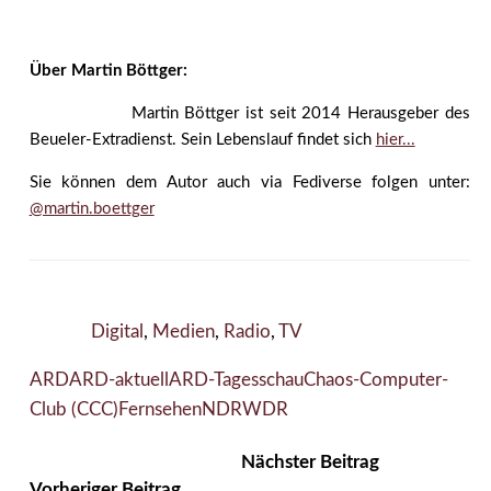
Über Martin Böttger:
Martin Böttger ist seit 2014 Herausgeber des
Beueler-Extradienst. Sein Lebenslauf findet sich
hier...
Sie können dem Autor auch via Fediverse folgen unter:
@martin.boettger
Digital
,
Medien
,
Radio
,
TV
ARD
ARD-aktuell
ARD-Tagesschau
Chaos-Computer-
Club (CCC)
Fernsehen
NDR
WDR
Nächster Beitrag
Vorheriger Beitrag