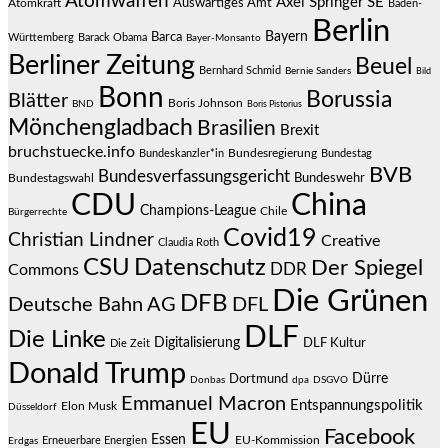
Atomwaffen
Axel Springer SE
Auswärtiges Amt
Atomkraft
Baden-
Berlin
Bayern
Barca
Württemberg
Barack Obama
Bayer-Monsanto
Berliner Zeitung
Beuel
Bernhard Schmid
Bernie Sanders
Bild
Bonn
Borussia
Blätter
Boris Johnson
BND
Boris Pistorius
Mönchengladbach
Brasilien
Brexit
bruchstuecke.info
Bundesregierung
Bundestag
Bundeskanzler*in
BVB
Bundesverfassungsgericht
Bundeswehr
Bundestagswahl
CDU
China
Champions-League
Chile
Bürgerrechte
Covid19
Christian Lindner
Creative
Claudia Roth
CSU
Datenschutz
Der Spiegel
DDR
Commons
Die Grünen
DFB
Deutsche Bahn AG
DFL
DLF
Die Linke
Digitalisierung
DLF Kultur
Die Zeit
Donald Trump
Dürre
Dortmund
Donbas
dpa
DSGVO
Emmanuel Macron
Entspannungspolitik
Elon Musk
Düsseldorf
EU
Facebook
Essen
EU-Kommission
Erneuerbare Energien
Erdgas