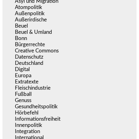
Asyl und Migration
(295)
Atompolitik
(1)
Außenpolitik
(1.721)
Außerirdische
(39)
Beuel
(525)
Beuel & Umland
(2.457)
Bonn
(637)
Bürgerrechte
(1.673)
Creative Commons
(466)
Datenschutz
(379)
Deutschland
(5.051)
Digital
(1.978)
Europa
(3.274)
Extratexte
(199)
Fleischindustrie
(50)
Fußball
(1.518)
Genuss
(1.206)
Gesundheitspolitik
(852)
Hörbefehl
(166)
Informationsfreiheit
(16)
Innenpolitik
(1.922)
Integration
(443)
International
(5.496)