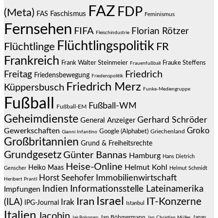
FAZ
FDP
(Meta)
Faschismus
FAS
Feminismus
Fernsehen
FIFA
Florian Rötzer
Fleischindustrie
Flüchtlingspolitik
Flüchtlinge
FR
Frankreich
Frauke Steffens
Frank Walter Steinmeier
Frauenfußball
Friedrich
Freitag
Friedensbewegung
Friedenspolitik
Friedrich Merz
Küppersbusch
Funke-Mediengruppe
Fußball
Fußball-WM
Fußball-EM
Geheimdienste
Gerhard Schröder
General Anzeiger
Groko
Gewerkschaften
Google (Alphabet)
Griechenland
Gianni Infantino
Großbritannien
Grund & Freiheitsrechte
Grundgesetz
Günter Bannas
Hamburg
Hans Dietrich
Heise-Online
Helmut Kohl
Heiko Maas
Genscher
Helmut Schmidt
Immobilienwirtschaft
Horst Seehofer
Heribert Prantl
Indien
Informationsstelle Lateinamerika
Impfungen
Israel
Iran
IT-Konzerne
(ILA)
Irak
IPG-Journal
Istanbul
Italien
Jacobin
Jan Böhmermann
Japan
Jair Bolsonaro
Jan Christian Müller