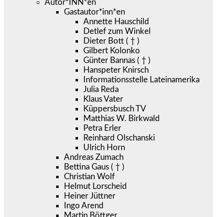
Autor*INN*en
Gastautor*inn*en
Annette Hauschild
Detlef zum Winkel
Dieter Bott ( † )
Gilbert Kolonko
Günter Bannas ( † )
Hanspeter Knirsch
Informationsstelle Lateinamerika
Julia Reda
Klaus Vater
Küppersbusch TV
Matthias W. Birkwald
Petra Erler
Reinhard Olschanski
Ulrich Horn
Andreas Zumach
Bettina Gaus ( † )
Christian Wolf
Helmut Lorscheid
Heiner Jüttner
Ingo Arend
Martin Böttger