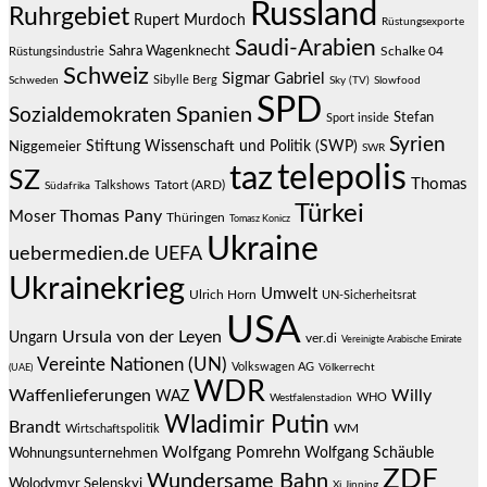
Russland
Ruhrgebiet
Rupert Murdoch
Rüstungsexporte
Saudi-Arabien
Sahra Wagenknecht
Schalke 04
Rüstungsindustrie
Schweiz
Sigmar Gabriel
Sibylle Berg
Schweden
Sky (TV)
Slowfood
SPD
Spanien
Sozialdemokraten
Stefan
Sport inside
Syrien
Stiftung Wissenschaft und Politik (SWP)
Niggemeier
SWR
telepolis
taz
SZ
Thomas
Talkshows
Tatort (ARD)
Südafrika
Türkei
Thomas Pany
Moser
Thüringen
Tomasz Konicz
Ukraine
uebermedien.de
UEFA
Ukrainekrieg
Umwelt
Ulrich Horn
UN-Sicherheitsrat
USA
Ursula von der Leyen
Ungarn
ver.di
Vereinigte Arabische Emirate
Vereinte Nationen (UN)
Volkswagen AG
(UAE)
Völkerrecht
WDR
Waffenlieferungen
Willy
WAZ
WHO
Westfalenstadion
Wladimir Putin
Brandt
Wirtschaftspolitik
WM
Wolfgang Pomrehn
Wolfgang Schäuble
Wohnungsunternehmen
ZDF
Wundersame Bahn
Wolodymyr Selenskyj
Xi Jinping