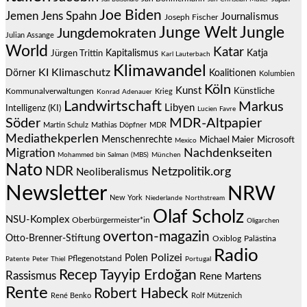
Joe Biden
Jemen
Jens Spahn
Journalismus
Joseph Fischer
Junge Welt
Jungle
Jungdemokraten
Julian Assange
World
Katar
Jürgen Trittin
Kapitalismus
Katja
Karl Lauterbach
Klimawandel
KI
Klimaschutz
Dörner
Koalitionen
Kolumbien
Köln
Kunst
Künstliche
Kommunalverwaltungen
Krieg
Konrad Adenauer
Landwirtschaft
Markus
Libyen
Intelligenz (KI)
Lucien Favre
Söder
MDR-Altpapier
Martin Schulz
Mathias Döpfner
MDR
Mediathekperlen
Menschenrechte
Michael Maier
Microsoft
Mexico
Migration
Nachdenkseiten
Mohammed bin Salman (MBS)
München
Nato
NDR
Netzpolitik.org
Neoliberalismus
Newsletter
NRW
New York
Niederlande
Northstream
Olaf Scholz
NSU-Komplex
Oberbürgermeister*in
Oligarchen
overton-magazin
Otto-Brenner-Stiftung
Oxiblog
Palästina
Radio
Polizei
Polen
Pflegenotstand
Patente
Peter Thiel
Portugal
Recep Tayyip Erdoğan
Rassismus
Rene Martens
Rente
Robert Habeck
René Benko
Rolf Mützenich