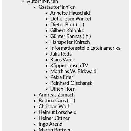
Autor*INN*en
Gastautor*inn*en
Annette Hauschild
Detlef zum Winkel
Dieter Bott ( † )
Gilbert Kolonko
Günter Bannas ( † )
Hanspeter Knirsch
Informationsstelle Lateinamerika
Julia Reda
Klaus Vater
Küppersbusch TV
Matthias W. Birkwald
Petra Erler
Reinhard Olschanski
Ulrich Horn
Andreas Zumach
Bettina Gaus ( † )
Christian Wolf
Helmut Lorscheid
Heiner Jüttner
Ingo Arend
Martin Böttger