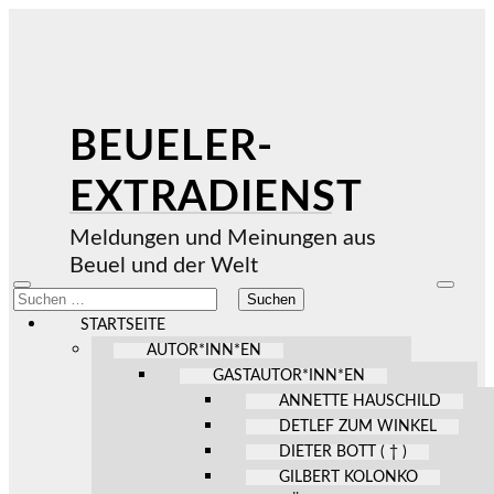
BEUELER-
EXTRADIENST
Meldungen und Meinungen aus
Beuel und der Welt
Mobile-
Suchfel
Suchen
Menü
ein-/au
nach:
ein-/ausblenden
STARTSEITE
AUTOR*INN*EN
GASTAUTOR*INN*EN
ANNETTE HAUSCHILD
DETLEF ZUM WINKEL
DIETER BOTT ( † )
GILBERT KOLONKO