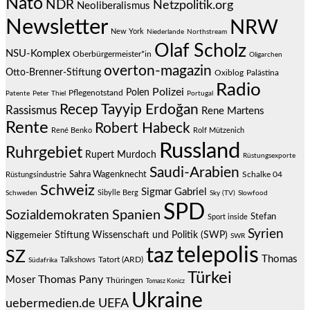
Nato
NDR
Netzpolitik.org
Neoliberalismus
Newsletter
NRW
New York
Niederlande
Northstream
Olaf Scholz
NSU-Komplex
Oberbürgermeister*in
Oligarchen
overton-magazin
Otto-Brenner-Stiftung
Oxiblog
Palästina
Radio
Polizei
Polen
Pflegenotstand
Patente
Peter Thiel
Portugal
Recep Tayyip Erdoğan
Rassismus
Rene Martens
Rente
Robert Habeck
René Benko
Rolf Mützenich
Russland
Ruhrgebiet
Rupert Murdoch
Rüstungsexporte
Saudi-Arabien
Sahra Wagenknecht
Schalke 04
Rüstungsindustrie
Schweiz
Sigmar Gabriel
Sibylle Berg
Schweden
Sky (TV)
Slowfood
SPD
Spanien
Sozialdemokraten
Stefan
Sport inside
Syrien
Stiftung Wissenschaft und Politik (SWP)
Niggemeier
SWR
telepolis
taz
SZ
Thomas
Talkshows
Tatort (ARD)
Südafrika
Türkei
Thomas Pany
Moser
Thüringen
Tomasz Konicz
Ukraine
uebermedien.de
UEFA