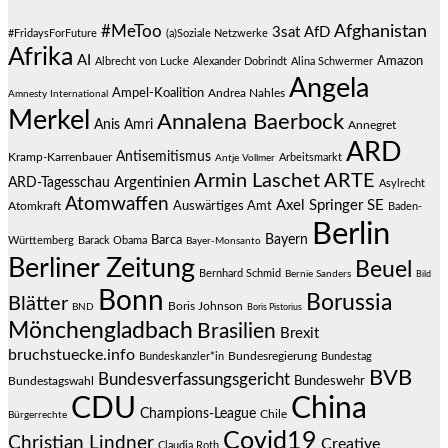
#MeToo
Afghanistan
3sat
AfD
#FridaysForFuture
(a)Soziale Netzwerke
Afrika
AI
Amazon
Albrecht von Lucke
Alexander Dobrindt
Alina Schwermer
Angela
Ampel-Koalition
Andrea Nahles
Amnesty International
Merkel
Annalena Baerbock
Anis Amri
Annegret
ARD
Antisemitismus
Kramp-Karrenbauer
Arbeitsmarkt
Antje Vollmer
Armin Laschet
ARTE
Argentinien
ARD-Tagesschau
Asylrecht
Atomwaffen
Axel Springer SE
Auswärtiges Amt
Atomkraft
Baden-
Berlin
Bayern
Barca
Württemberg
Barack Obama
Bayer-Monsanto
Berliner Zeitung
Beuel
Bernhard Schmid
Bernie Sanders
Bild
Bonn
Borussia
Blätter
Boris Johnson
BND
Boris Pistorius
Mönchengladbach
Brasilien
Brexit
bruchstuecke.info
Bundesregierung
Bundestag
Bundeskanzler*in
BVB
Bundesverfassungsgericht
Bundeswehr
Bundestagswahl
CDU
China
Champions-League
Chile
Bürgerrechte
Covid19
Christian Lindner
Creative
Claudia Roth