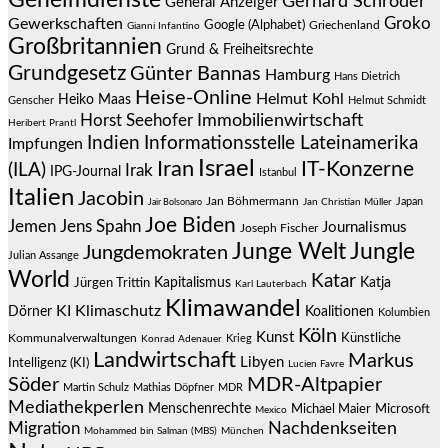
Geheimdienste
Gerhard Schröder
General Anzeiger
Groko
Gewerkschaften
Google (Alphabet)
Griechenland
Gianni Infantino
Großbritannien
Grund & Freiheitsrechte
Grundgesetz
Günter Bannas
Hamburg
Hans Dietrich
Heise-Online
Helmut Kohl
Heiko Maas
Genscher
Helmut Schmidt
Immobilienwirtschaft
Horst Seehofer
Heribert Prantl
Indien
Informationsstelle Lateinamerika
Impfungen
Israel
Iran
IT-Konzerne
(ILA)
Irak
IPG-Journal
Istanbul
Italien
Jacobin
Jan Böhmermann
Japan
Jair Bolsonaro
Jan Christian Müller
Joe Biden
Jemen
Jens Spahn
Journalismus
Joseph Fischer
Junge Welt
Jungle
Jungdemokraten
Julian Assange
World
Katar
Jürgen Trittin
Kapitalismus
Katja
Karl Lauterbach
Klimawandel
KI
Klimaschutz
Dörner
Koalitionen
Kolumbien
Köln
Kunst
Künstliche
Kommunalverwaltungen
Krieg
Konrad Adenauer
Landwirtschaft
Markus
Libyen
Intelligenz (KI)
Lucien Favre
Söder
MDR-Altpapier
Martin Schulz
Mathias Döpfner
MDR
Mediathekperlen
Menschenrechte
Michael Maier
Microsoft
Mexico
Migration
Nachdenkseiten
Mohammed bin Salman (MBS)
München