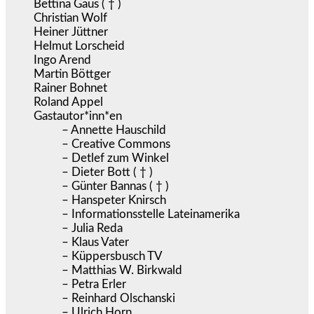
Bettina Gaus ( † )
Christian Wolf
Heiner Jüttner
Helmut Lorscheid
Ingo Arend
Martin Böttger
Rainer Bohnet
Roland Appel
Gastautor*inn*en
– Annette Hauschild
– Creative Commons
– Detlef zum Winkel
– Dieter Bott ( † )
– Günter Bannas ( † )
– Hanspeter Knirsch
– Informationsstelle Lateinamerika
– Julia Reda
– Klaus Vater
– Küppersbusch TV
– Matthias W. Birkwald
– Petra Erler
– Reinhard Olschanski
– Ulrich Horn