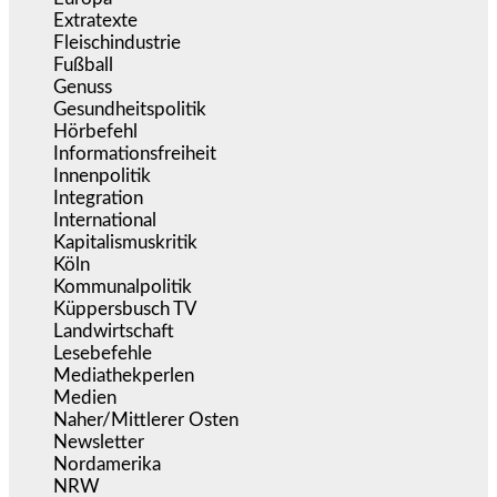
Extratexte
(201)
Fleischindustrie
(50)
Fußball
(1.518)
Genuss
(1.206)
Gesundheitspolitik
(853)
Hörbefehl
(166)
Informationsfreiheit
(17)
Innenpolitik
(1.925)
Integration
(446)
International
(5.497)
Kapitalismuskritik
(255)
Köln
(340)
Kommunalpolitik
(255)
Küppersbusch TV
(153)
Landwirtschaft
(217)
Lesebefehle
(2.605)
Mediathekperlen
(536)
Medien
(5.360)
Naher/Mittlerer Osten
(828)
Newsletter
(1.068)
Nordamerika
(1.142)
NRW
(978)