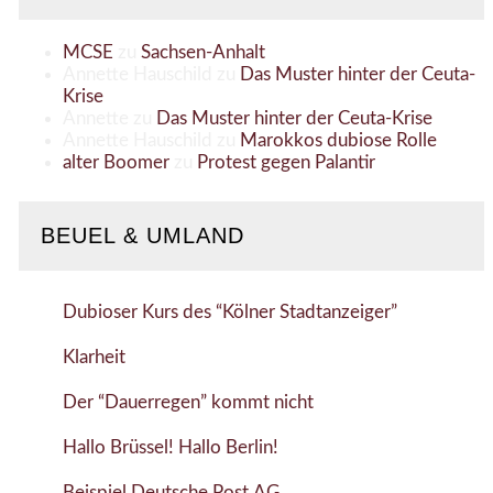
MCSE
zu
Sachsen-Anhalt
Annette Hauschild
zu
Das Muster hinter der Ceuta-
Krise
Annette
zu
Das Muster hinter der Ceuta-Krise
Annette Hauschild
zu
Marokkos dubiose Rolle
alter Boomer
zu
Protest gegen Palantir
BEUEL & UMLAND
Dubioser Kurs des “Kölner Stadtanzeiger”
Klarheit
Der “Dauerregen” kommt nicht
Hallo Brüssel! Hallo Berlin!
Beispiel Deutsche Post AG