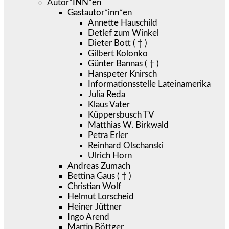
Autor*INN*en
Gastautor*inn*en
Annette Hauschild
Detlef zum Winkel
Dieter Bott ( † )
Gilbert Kolonko
Günter Bannas ( † )
Hanspeter Knirsch
Informationsstelle Lateinamerika
Julia Reda
Klaus Vater
Küppersbusch TV
Matthias W. Birkwald
Petra Erler
Reinhard Olschanski
Ulrich Horn
Andreas Zumach
Bettina Gaus ( † )
Christian Wolf
Helmut Lorscheid
Heiner Jüttner
Ingo Arend
Martin Böttger