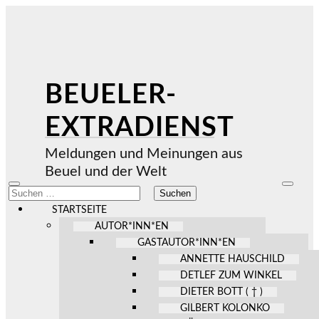
BEUELER-
EXTRADIENST
Meldungen und Meinungen aus
Beuel und der Welt
Mobile-
Suchfel
Suchen
Menü
ein-/au
nach:
ein-/ausblenden
STARTSEITE
AUTOR*INN*EN
GASTAUTOR*INN*EN
ANNETTE HAUSCHILD
DETLEF ZUM WINKEL
DIETER BOTT ( † )
GILBERT KOLONKO