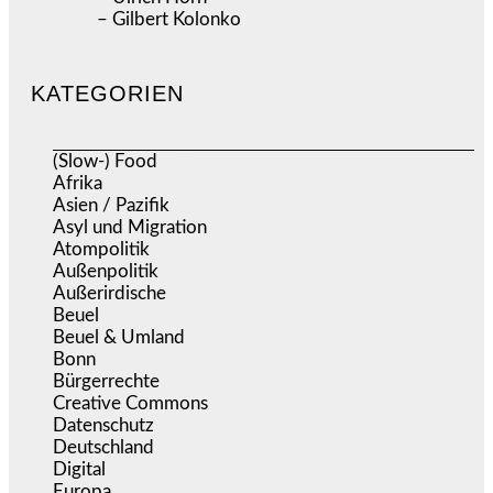
– Gilbert Kolonko
KATEGORIEN
(Slow-) Food
(57)
Afrika
(508)
Asien / Pazifik
(634)
Asyl und Migration
(297)
Atompolitik
(2)
Außenpolitik
(1.721)
Außerirdische
(39)
Beuel
(525)
Beuel & Umland
(2.459)
Bonn
(638)
Bürgerrechte
(1.677)
Creative Commons
(467)
Datenschutz
(380)
Deutschland
(5.055)
Digital
(1.983)
Europa
(3.276)