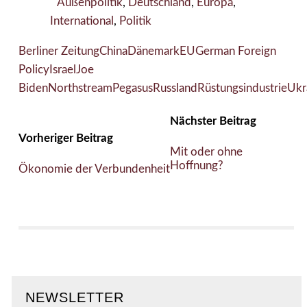
Außenpolitik
,
Deutschland
,
Europa
,
International
,
Politik
Berliner Zeitung
China
Dänemark
EU
German Foreign
Policy
Israel
Joe
Biden
Northstream
Pegasus
Russland
Rüstungsindustrie
Ukr
Nächster Beitrag
Vorheriger Beitrag
Mit oder ohne
Hoffnung?
Ökonomie der Verbundenheit
NEWSLETTER