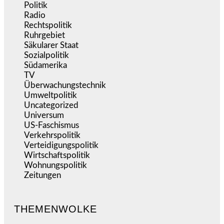
Politik
(9.192)
Radio
(486)
Rechtspolitik
(537)
Ruhrgebiet
(392)
Säkularer Staat
(70)
Sozialpolitik
(1.237)
Südamerika
(471)
TV
(1.716)
Überwachungstechnik
(546)
Umweltpolitik
(642)
Uncategorized
(144)
Universum
(39)
US-Faschismus
(345)
Verkehrspolitik
(539)
Verteidigungspolitik
(684)
Wirtschaftspolitik
(1.122)
Wohnungspolitik
(112)
Zeitungen
(527)
THEMENWOLKE