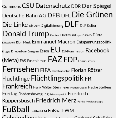
CSU
Datenschutz
Der Spiegel
DDR
Commons
Die Grünen
DFB
Deutsche Bahn AG
DFL
DLF
Die Linke
Digitalisierung
DLF Kultur
Die Zeit
Donald Trump
Dürre
Dortmund
Donbas
dpa
DSGVO
Emmanuel Macron
Entspannungspolitik
Elon Musk
Düsseldorf
EU
Facebook
Essen
EU-Kommission
Erneuerbare Energien
Erdgas
FAZ
FDP
(Meta)
Faschismus
FAS
Feminismus
Fernsehen
FIFA
Florian Rötzer
Fleischindustrie
Flüchtlingspolitik
Flüchtlinge
FR
Frankreich
Frauke Steffens
Frank Walter Steinmeier
Frauenfußball
Friedrich
Freitag
Friedensbewegung
Friedenspolitik
Friedrich Merz
Küppersbusch
Funke-Mediengruppe
Fußball
Fußball-WM
Fußball-EM