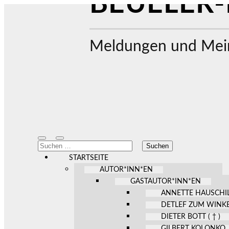
BEUELER-
Meldungen und Mein
Mobile-
Suchfeld
Suchen
Menü
ein-/ausblenden
nach:
ein-/ausblenden
STARTSEITE
AUTOR*INN*EN
GASTAUTOR*INN*EN
ANNETTE HAUSCHI
DETLEF ZUM WINK
DIETER BOTT ( † )
GILBERT KOLONKO