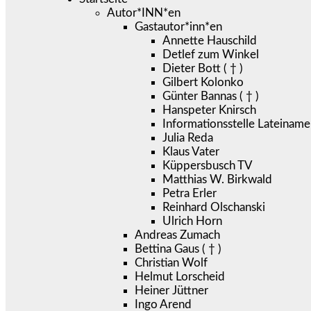
Autor*INN*en
Gastautor*inn*en
Annette Hauschild
Detlef zum Winkel
Dieter Bott ( † )
Gilbert Kolonko
Günter Bannas ( † )
Hanspeter Knirsch
Informationsstelle Lateiname
Julia Reda
Klaus Vater
Küppersbusch TV
Matthias W. Birkwald
Petra Erler
Reinhard Olschanski
Ulrich Horn
Andreas Zumach
Bettina Gaus ( † )
Christian Wolf
Helmut Lorscheid
Heiner Jüttner
Ingo Arend