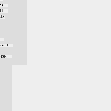
 )
CH
LLE
KWALD
NSKI