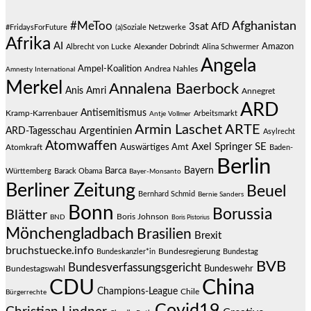
#MeToo
Afghanistan
3sat
AfD
#FridaysForFuture
(a)Soziale Netzwerke
Afrika
AI
Amazon
Albrecht von Lucke
Alexander Dobrindt
Alina Schwermer
Angela
Ampel-Koalition
Andrea Nahles
Amnesty International
Merkel
Annalena Baerbock
Anis Amri
Annegret
ARD
Antisemitismus
Kramp-Karrenbauer
Arbeitsmarkt
Antje Vollmer
Armin Laschet
ARTE
Argentinien
ARD-Tagesschau
Asylrecht
Atomwaffen
Axel Springer SE
Auswärtiges Amt
Atomkraft
Baden-
Berlin
Bayern
Barca
Württemberg
Barack Obama
Bayer-Monsanto
Berliner Zeitung
Beuel
Bernhard Schmid
Bernie Sanders
Bonn
Borussia
Blätter
Boris Johnson
BND
Boris Pistorius
Mönchengladbach
Brasilien
Brexit
bruchstuecke.info
Bundesregierung
Bundestag
Bundeskanzler*in
BVB
Bundesverfassungsgericht
Bundeswehr
Bundestagswahl
CDU
China
Champions-League
Chile
Bürgerrechte
Covid19