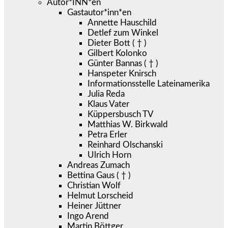
Autor*INN*en
Gastautor*inn*en
Annette Hauschild
Detlef zum Winkel
Dieter Bott ( † )
Gilbert Kolonko
Günter Bannas ( † )
Hanspeter Knirsch
Informationsstelle Lateinamerika
Julia Reda
Klaus Vater
Küppersbusch TV
Matthias W. Birkwald
Petra Erler
Reinhard Olschanski
Ulrich Horn
Andreas Zumach
Bettina Gaus ( † )
Christian Wolf
Helmut Lorscheid
Heiner Jüttner
Ingo Arend
Martin Böttger