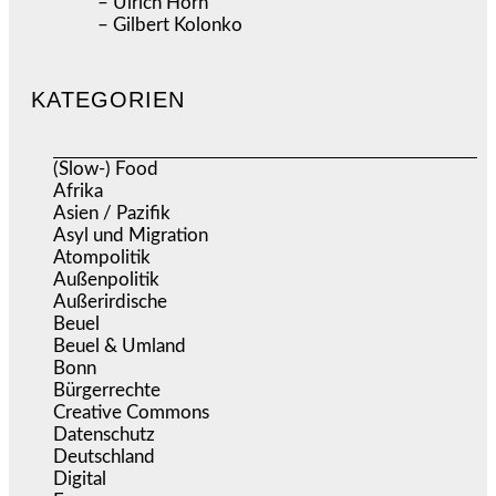
– Ulrich Horn
– Gilbert Kolonko
KATEGORIEN
(Slow-) Food
(57)
Afrika
(508)
Asien / Pazifik
(634)
Asyl und Migration
(297)
Atompolitik
(2)
Außenpolitik
(1.723)
Außerirdische
(39)
Beuel
(526)
Beuel & Umland
(2.460)
Bonn
(639)
Bürgerrechte
(1.680)
Creative Commons
(468)
Datenschutz
(381)
Deutschland
(5.058)
Digital
(1.985)