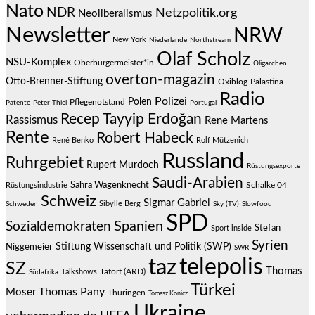
Nato
NDR
Netzpolitik.org
Neoliberalismus
Newsletter
NRW
New York
Niederlande
Northstream
Olaf Scholz
NSU-Komplex
Oberbürgermeister*in
Oligarchen
overton-magazin
Otto-Brenner-Stiftung
Oxiblog
Palästina
Radio
Polizei
Polen
Pflegenotstand
Patente
Peter Thiel
Portugal
Recep Tayyip Erdoğan
Rassismus
Rene Martens
Rente
Robert Habeck
René Benko
Rolf Mützenich
Russland
Ruhrgebiet
Rupert Murdoch
Rüstungsexporte
Saudi-Arabien
Sahra Wagenknecht
Schalke 04
Rüstungsindustrie
Schweiz
Sigmar Gabriel
Sibylle Berg
Schweden
Sky (TV)
Slowfood
SPD
Spanien
Sozialdemokraten
Stefan
Sport inside
Syrien
Stiftung Wissenschaft und Politik (SWP)
Niggemeier
SWR
telepolis
taz
SZ
Thomas
Talkshows
Tatort (ARD)
Südafrika
Türkei
Thomas Pany
Moser
Thüringen
Tomasz Konicz
Ukraine