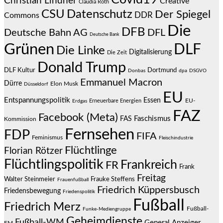
Christian Lindner
Creative
Claudia Roth
CSU
Datenschutz
Der Spiegel
DDR
Commons
Die
DFB
Deutsche Bahn AG
DFL
Deutsche Bank
Grünen
DLF
Die Linke
Digitalisierung
Die Zeit
Donald Trump
DLF Kultur
Dortmund
Donbas
dpa
DSGVO
Emmanuel Macron
Dürre
Elon Musk
Düsseldorf
EU
Entspannungspolitik
Essen
EU-
Erneuerbare Energien
Erdgas
FAZ
Facebook (Meta)
Faschismus
FAS
Kommission
Fernsehen
FDP
FIFA
Feminismus
Fleischindustrie
Flüchtlinge
Florian Rötzer
Flüchtlingspolitik
Frankreich
FR
Frank
Freitag
Frauke Steffens
Walter Steinmeier
Frauenfußball
Friedrich Küppersbusch
Friedensbewegung
Friedenspolitik
Fußball
Friedrich Merz
Fußball-
Funke-Mediengruppe
Geheimdienste
Fußball-WM
General Anzeiger