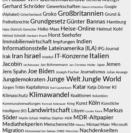
EM
Gerhard Schröder
Gewerkschaften
Google
Gianni Infantino
Großbritannien
Groko
Grund &
(Alphabet)
Griechenland
Grundgesetz
Günter Bannas
Hamburg
Freiheitsrechte
Heise-Online
Helmut Kohl
Heiko Maas
Hans Dietrich Genscher
Horst Seehofer
Helmut Schmidt
Heribert Prantl
Indien
Immobilienwirtschaft
Impfungen
Informationsstelle Lateinamerika (ILA)
IPG-Journal
Israel
Italien
Iran
IT-Konzerne
Irak
Istanbul
Jacobin
Jemen
Jan Böhmermann
Japan
Jair Bolsonaro
Jan Christian Müller
Joe Biden
Jens Spahn
Journalismus
Joseph Fischer
Julian Assange
Junge Welt
Jungle World
Jungdemokraten
Katar
KI
Jürgen Trittin
Kapitalismus
Katja Dörner
Karl Lauterbach
Klimawandel
Klimaschutz
Koalitionen
Kolumbien
Köln
Kunst
Künstliche
Kommunalverwaltungen
Krieg
Konrad Adenauer
Landwirtschaft
Markus
Libyen
Intelligenz (KI)
Lucien Favre
Söder
MDR-Altpapier
Martin Schulz
Mathias Döpfner
MDR
Mediathekperlen
Menschenrechte
Michael Maier
Microsoft
Mexico
Migration
Nachdenkseiten
Mohammed bin Salman (MBS)
München