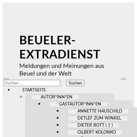
BEUELER-
EXTRADIENST
Meldungen und Meinungen aus
Beuel und der Welt
Mobile-
Suchfel
Suchen
Menü
ein-/au
nach:
ein-/ausblenden
STARTSEITE
AUTOR*INN*EN
GASTAUTOR*INN*EN
ANNETTE HAUSCHILD
DETLEF ZUM WINKEL
DIETER BOTT ( † )
GILBERT KOLONKO