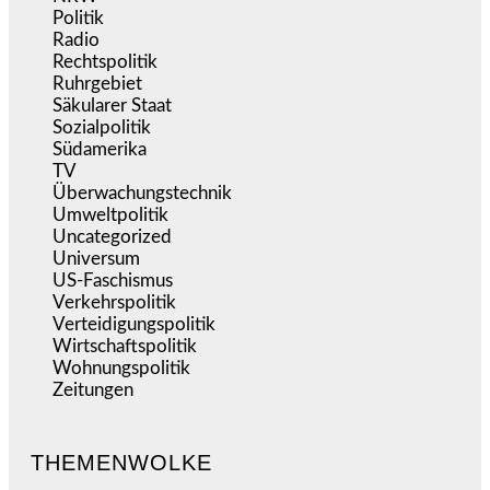
Politik
(9.195)
Radio
(487)
Rechtspolitik
(539)
Ruhrgebiet
(392)
Säkularer Staat
(70)
Sozialpolitik
(1.239)
Südamerika
(471)
TV
(1.717)
Überwachungstechnik
(547)
Umweltpolitik
(644)
Uncategorized
(144)
Universum
(39)
US-Faschismus
(346)
Verkehrspolitik
(540)
Verteidigungspolitik
(684)
Wirtschaftspolitik
(1.125)
Wohnungspolitik
(112)
Zeitungen
(529)
THEMENWOLKE