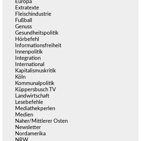
Europa
(3.278)
Extratexte
(201)
Fleischindustrie
(50)
Fußball
(1.518)
Genuss
(1.206)
Gesundheitspolitik
(855)
Hörbefehl
(166)
Informationsfreiheit
(18)
Innenpolitik
(1.927)
Integration
(446)
International
(5.500)
Kapitalismuskritik
(256)
Köln
(340)
Kommunalpolitik
(256)
Küppersbusch TV
(153)
Landwirtschaft
(217)
Lesebefehle
(2.607)
Mediathekperlen
(536)
Medien
(5.363)
Naher/Mittlerer Osten
(828)
Newsletter
(1.068)
Nordamerika
(1.143)
NRW
(978)