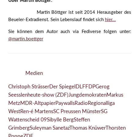
Über Martin Böttger:
Martin Böttger ist seit 2014 Herausgeber des
Beueler-Extradienst. Sein Lebenslauf findet sich
hier...
Sie können dem Autor auch via Fediverse folgen unter:
@martin.boettger
Medien
Christoph Strässer
Der Spiegel
DLF
FDP
Gerog
Seesslen
heute-show (ZDF)
Jungdemokraten
Markus
Metz
MDR-Altpapier
Paywalls
Radio
Regionalliga
West
Ren-é Martens
SC Preussen Münster
SG
Wattenscheid 09
Sibylle Berg
Steffen
Grimberg
Suleyman Sane
taz
Thomas Knüwer
Thorsten
Poppe
ZDF