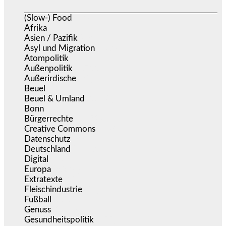
(Slow-) Food
(57)
Afrika
(508)
Asien / Pazifik
(634)
Asyl und Migration
(297)
Atompolitik
(2)
Außenpolitik
(1.722)
Außerirdische
(39)
Beuel
(526)
Beuel & Umland
(2.460)
Bonn
(639)
Bürgerrechte
(1.679)
Creative Commons
(468)
Datenschutz
(381)
Deutschland
(5.057)
Digital
(1.984)
Europa
(3.278)
Extratexte
(201)
Fleischindustrie
(50)
Fußball
(1.518)
Genuss
(1.206)
Gesundheitspolitik
(855)