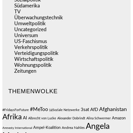
Südamerika
(471)
TV
(1.717)
Überwachungstechnik
(547)
Umweltpolitik
(644)
Uncategorized
(144)
Universum
(39)
US-Faschismus
(345)
Verkehrspolitik
(540)
Verteidigungspolitik
(684)
Wirtschaftspolitik
(1.124)
Wohnungspolitik
(112)
Zeitungen
(528)
THEMENWOLKE
#MeToo
Afghanistan
3sat
AfD
#FridaysForFuture
(a)Soziale Netzwerke
Afrika
AI
Amazon
Albrecht von Lucke
Alexander Dobrindt
Alina Schwermer
Angela
Ampel-Koalition
Andrea Nahles
Amnesty International