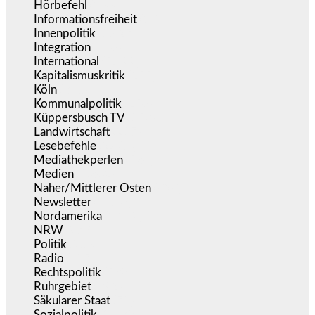
Hörbefehl
(166)
Informationsfreiheit
(18)
Innenpolitik
(1.927)
Integration
(446)
International
(5.499)
Kapitalismuskritik
(255)
Köln
(340)
Kommunalpolitik
(256)
Küppersbusch TV
(153)
Landwirtschaft
(217)
Lesebefehle
(2.606)
Mediathekperlen
(536)
Medien
(5.362)
Naher/Mittlerer Osten
(828)
Newsletter
(1.068)
Nordamerika
(1.142)
NRW
(978)
Politik
(9.194)
Radio
(487)
Rechtspolitik
(538)
Ruhrgebiet
(392)
Säkularer Staat
(70)
Sozialpolitik
(1.239)