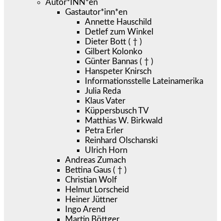
Autor*INN*en
Gastautor*inn*en
Annette Hauschild
Detlef zum Winkel
Dieter Bott ( † )
Gilbert Kolonko
Günter Bannas ( † )
Hanspeter Knirsch
Informationsstelle Lateinamerika
Julia Reda
Klaus Vater
Küppersbusch TV
Matthias W. Birkwald
Petra Erler
Reinhard Olschanski
Ulrich Horn
Andreas Zumach
Bettina Gaus ( † )
Christian Wolf
Helmut Lorscheid
Heiner Jüttner
Ingo Arend
Martin Böttger