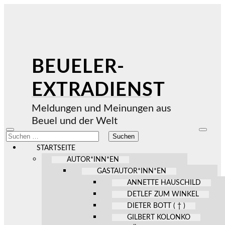
BEUELER-
EXTRADIENST
Meldungen und Meinungen aus
Beuel und der Welt
Mobile-
Suchfel
Suchen
Menü
ein-/au
nach:
ein-/ausblenden
STARTSEITE
AUTOR*INN*EN
GASTAUTOR*INN*EN
ANNETTE HAUSCHILD
DETLEF ZUM WINKEL
DIETER BOTT ( † )
GILBERT KOLONKO