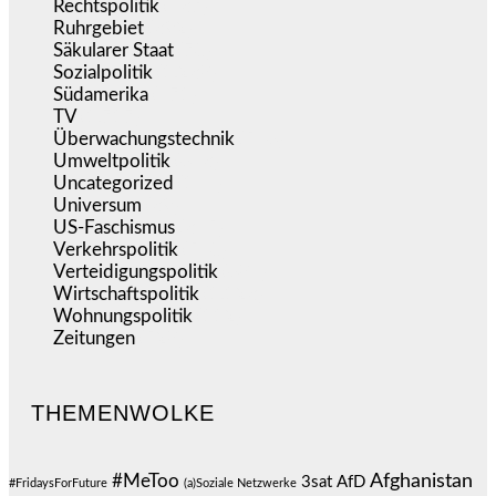
Rechtspolitik
(537)
Ruhrgebiet
(392)
Säkularer Staat
(70)
Sozialpolitik
(1.238)
Südamerika
(471)
TV
(1.717)
Überwachungstechnik
(546)
Umweltpolitik
(643)
Uncategorized
(144)
Universum
(39)
US-Faschismus
(345)
Verkehrspolitik
(540)
Verteidigungspolitik
(684)
Wirtschaftspolitik
(1.123)
Wohnungspolitik
(112)
Zeitungen
(528)
THEMENWOLKE
#MeToo
Afghanistan
3sat
AfD
#FridaysForFuture
(a)Soziale Netzwerke