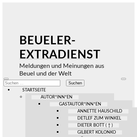
BEUELER-
EXTRADIENST
Meldungen und Meinungen aus
Beuel und der Welt
Mobile-
Suchfel
Suchen
Menü
ein-/au
nach:
ein-/ausblenden
STARTSEITE
AUTOR*INN*EN
GASTAUTOR*INN*EN
ANNETTE HAUSCHILD
DETLEF ZUM WINKEL
DIETER BOTT ( † )
GILBERT KOLONKO