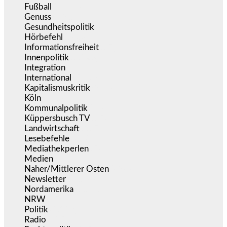
Fußball
(1.518)
Genuss
(1.206)
Gesundheitspolitik
(854)
Hörbefehl
(166)
Informationsfreiheit
(17)
Innenpolitik
(1.926)
Integration
(446)
International
(5.498)
Kapitalismuskritik
(255)
Köln
(340)
Kommunalpolitik
(256)
Küppersbusch TV
(153)
Landwirtschaft
(217)
Lesebefehle
(2.606)
Mediathekperlen
(536)
Medien
(5.361)
Naher/Mittlerer Osten
(828)
Newsletter
(1.068)
Nordamerika
(1.142)
NRW
(978)
Politik
(9.193)
Radio
(487)