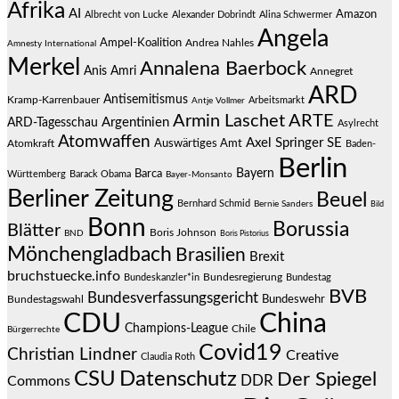
Afrika
AI
Amazon
Albrecht von Lucke
Alexander Dobrindt
Alina Schwermer
Angela
Ampel-Koalition
Andrea Nahles
Amnesty International
Merkel
Annalena Baerbock
Anis Amri
Annegret
ARD
Antisemitismus
Kramp-Karrenbauer
Arbeitsmarkt
Antje Vollmer
Armin Laschet
ARTE
Argentinien
ARD-Tagesschau
Asylrecht
Atomwaffen
Axel Springer SE
Auswärtiges Amt
Atomkraft
Baden-
Berlin
Bayern
Barca
Württemberg
Barack Obama
Bayer-Monsanto
Berliner Zeitung
Beuel
Bernhard Schmid
Bernie Sanders
Bild
Bonn
Borussia
Blätter
Boris Johnson
BND
Boris Pistorius
Mönchengladbach
Brasilien
Brexit
bruchstuecke.info
Bundesregierung
Bundestag
Bundeskanzler*in
BVB
Bundesverfassungsgericht
Bundeswehr
Bundestagswahl
CDU
China
Champions-League
Chile
Bürgerrechte
Covid19
Christian Lindner
Creative
Claudia Roth
CSU
Datenschutz
Der Spiegel
DDR
Commons