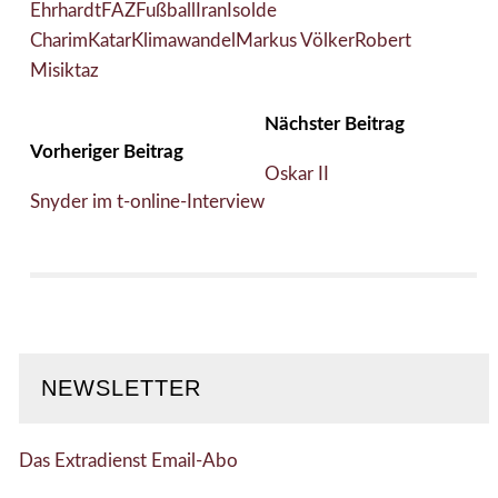
Ehrhardt
FAZ
Fußball
Iran
Isolde
Charim
Katar
Klimawandel
Markus Völker
Robert
Misik
taz
Nächster Beitrag
Vorheriger Beitrag
Oskar II
Snyder im t-online-Interview
NEWSLETTER
Das Extradienst Email-Abo