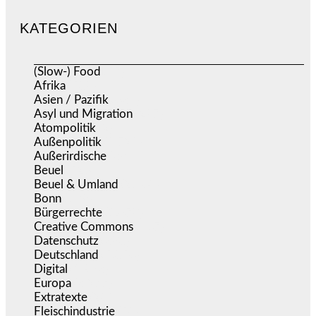
KATEGORIEN
(Slow-) Food
(57)
Afrika
(508)
Asien / Pazifik
(634)
Asyl und Migration
(297)
Atompolitik
(2)
Außenpolitik
(1.721)
Außerirdische
(39)
Beuel
(526)
Beuel & Umland
(2.460)
Bonn
(639)
Bürgerrechte
(1.678)
Creative Commons
(467)
Datenschutz
(380)
Deutschland
(5.056)
Digital
(1.983)
Europa
(3.277)
Extratexte
(201)
Fleischindustrie
(50)