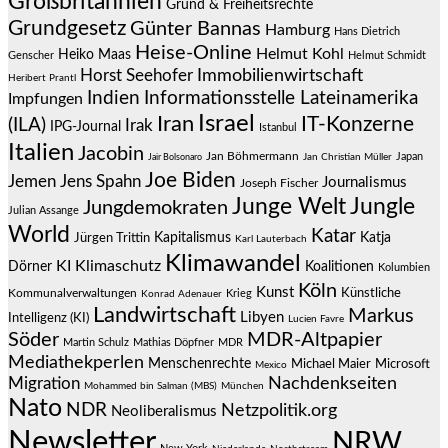
Großbritannien
Grund & Freiheitsrechte
Grundgesetz
Günter Bannas
Hamburg
Hans Dietrich
Heise-Online
Helmut Kohl
Heiko Maas
Genscher
Helmut Schmidt
Immobilienwirtschaft
Horst Seehofer
Heribert Prantl
Indien
Informationsstelle Lateinamerika
Impfungen
Israel
Iran
IT-Konzerne
(ILA)
Irak
IPG-Journal
Istanbul
Italien
Jacobin
Jan Böhmermann
Japan
Jair Bolsonaro
Jan Christian Müller
Joe Biden
Jemen
Jens Spahn
Journalismus
Joseph Fischer
Junge Welt
Jungle
Jungdemokraten
Julian Assange
World
Katar
Jürgen Trittin
Kapitalismus
Katja
Karl Lauterbach
Klimawandel
KI
Klimaschutz
Dörner
Koalitionen
Kolumbien
Köln
Kunst
Künstliche
Kommunalverwaltungen
Krieg
Konrad Adenauer
Landwirtschaft
Markus
Libyen
Intelligenz (KI)
Lucien Favre
Söder
MDR-Altpapier
Martin Schulz
Mathias Döpfner
MDR
Mediathekperlen
Menschenrechte
Michael Maier
Microsoft
Mexico
Migration
Nachdenkseiten
Mohammed bin Salman (MBS)
München
Nato
NDR
Netzpolitik.org
Neoliberalismus
Newsletter
NRW