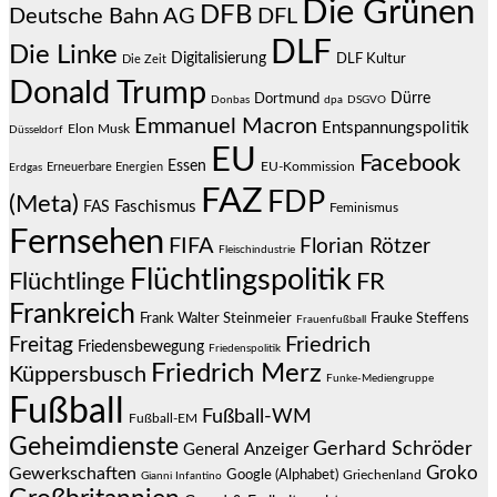
Die Grünen
DFB
Deutsche Bahn AG
DFL
DLF
Die Linke
Digitalisierung
DLF Kultur
Die Zeit
Donald Trump
Dürre
Dortmund
Donbas
dpa
DSGVO
Emmanuel Macron
Entspannungspolitik
Elon Musk
Düsseldorf
EU
Facebook
Essen
EU-Kommission
Erneuerbare Energien
Erdgas
FAZ
FDP
(Meta)
Faschismus
FAS
Feminismus
Fernsehen
FIFA
Florian Rötzer
Fleischindustrie
Flüchtlingspolitik
Flüchtlinge
FR
Frankreich
Frauke Steffens
Frank Walter Steinmeier
Frauenfußball
Friedrich
Freitag
Friedensbewegung
Friedenspolitik
Friedrich Merz
Küppersbusch
Funke-Mediengruppe
Fußball
Fußball-WM
Fußball-EM
Geheimdienste
Gerhard Schröder
General Anzeiger
Groko
Gewerkschaften
Google (Alphabet)
Griechenland
Gianni Infantino