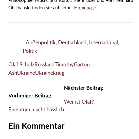
Philosophie, Musik und Kultur. Mehr über und von Reinhard
Olschanski finden sie auf seiner
Homepage
.
Außenpolitik
,
Deutschland
,
International
,
Politik
Olaf Scholz
Russland
TimothyGarton
Ash
Ukraine
Ukrainekrieg
Nächster Beitrag
Vorheriger Beitrag
Wer ist Olaf?
Eigentum macht hässlich
Ein Kommentar