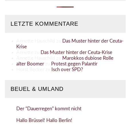
LETZTE KOMMENTARE
Annette Hauschild
zu
Das Muster hinter der Ceuta-
Krise
Annette
zu
Das Muster hinter der Ceuta-Krise
Annette Hauschild
zu
Marokkos dubiose Rolle
alter Boomer
zu
Protest gegen Palantir
Horst Becker
zu
Isch over SPD?
BEUEL & UMLAND
Der “Dauerregen” kommt nicht
Hallo Brüssel! Hallo Berlin!