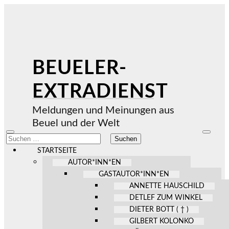
BEUELER-
EXTRADIENST
Meldungen und Meinungen aus
Beuel und der Welt
Mobile-
Suchfel
Suchen
Menü
ein-/au
nach:
ein-/ausblenden
STARTSEITE
AUTOR*INN*EN
GASTAUTOR*INN*EN
ANNETTE HAUSCHILD
DETLEF ZUM WINKEL
DIETER BOTT ( † )
GILBERT KOLONKO