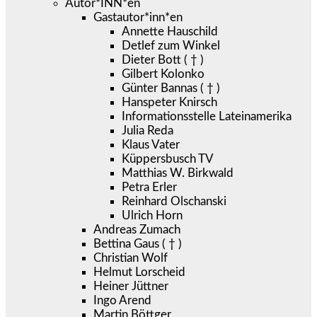
Autor*INN*en
Gastautor*inn*en
Annette Hauschild
Detlef zum Winkel
Dieter Bott ( † )
Gilbert Kolonko
Günter Bannas ( † )
Hanspeter Knirsch
Informationsstelle Lateinamerika
Julia Reda
Klaus Vater
Küppersbusch TV
Matthias W. Birkwald
Petra Erler
Reinhard Olschanski
Ulrich Horn
Andreas Zumach
Bettina Gaus ( † )
Christian Wolf
Helmut Lorscheid
Heiner Jüttner
Ingo Arend
Martin Böttger