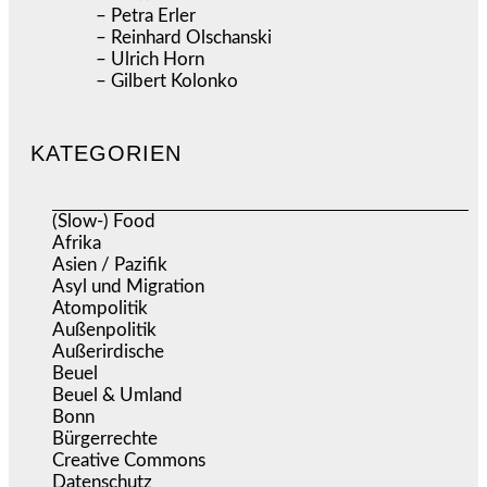
– Petra Erler
– Reinhard Olschanski
– Ulrich Horn
– Gilbert Kolonko
KATEGORIEN
(Slow-) Food
(57)
Afrika
(508)
Asien / Pazifik
(634)
Asyl und Migration
(296)
Atompolitik
(1)
Außenpolitik
(1.721)
Außerirdische
(39)
Beuel
(525)
Beuel & Umland
(2.458)
Bonn
(637)
Bürgerrechte
(1.676)
Creative Commons
(467)
Datenschutz
(380)