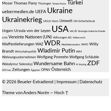
Türkei
Thomas Pany
Moser
Thüringen
Tomasz Konicz
Ukraine
uebermedien.de
UEFA
Ukrainekrieg
Umwelt
Ulrich Horn
UN-Sicherheitsrat
USA
Ursula von der Leyen
Ungarn
ver.di
Vereinigte Arabische Emirate
Vereinte Nationen (UN)
Volkswagen AG
(UAE)
Völkerrecht
WDR
Waffenlieferungen
Willy
WAZ
WHO
Westfalenstadion
Wladimir Putin
Brandt
Wirtschaftspolitik
WM
Wolfgang Pomrehn
Wolfgang Schäuble
Wohnungsunternehmen
ZDF
Wundersame Bahn
Wolodymyr Selenskyj
Xi Jinping
Österreich
Zeitungen
ÖPNV
ZDFneo
Ägypten
© 2026
Beueler-Extradienst
|
Impressum
|
Datenschutz
Theme von
Anders Norén
—
Hoch ↑