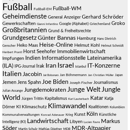
Fußball
Fußball-WM
Fußball-EM
Geheimdienste
Gerhard Schröder
General Anzeiger
Groko
Gewerkschaften
Google (Alphabet)
Griechenland
Gianni Infantino
Großbritannien
Grund & Freiheitsrechte
Grundgesetz
Günter Bannas
Hamburg
Hans Dietrich
Heise-Online
Helmut Kohl
Heiko Maas
Genscher
Helmut Schmidt
Immobilienwirtschaft
Horst Seehofer
Heribert Prantl
Indien
Informationsstelle Lateinamerika
Impfungen
Israel
Iran
IT-Konzerne
(ILA)
Irak
IPG-Journal
Istanbul
Italien
Jacobin
Jan Böhmermann
Japan
Jair Bolsonaro
Jan Christian Müller
Joe Biden
Jemen
Jens Spahn
Journalismus
Joseph Fischer
Junge Welt
Jungle
Jungdemokraten
Julian Assange
World
Katar
Jürgen Trittin
Kapitalismus
Katja
Karl Lauterbach
Klimawandel
KI
Klimaschutz
Dörner
Koalitionen
Kolumbien
Köln
Kunst
Künstliche
Kommunalverwaltungen
Krieg
Konrad Adenauer
Landwirtschaft
Markus
Libyen
Intelligenz (KI)
Lucien Favre
Söder
MDR-Altpapier
Martin Schulz
Mathias Döpfner
MDR