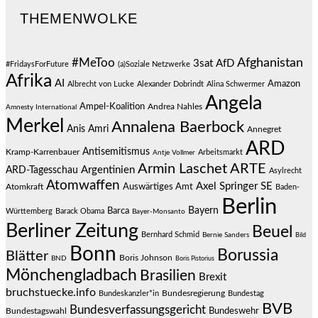
THEMENWOLKE
#MeToo
Afghanistan
3sat
AfD
#FridaysForFuture
(a)Soziale Netzwerke
Afrika
AI
Amazon
Albrecht von Lucke
Alexander Dobrindt
Alina Schwermer
Angela
Ampel-Koalition
Andrea Nahles
Amnesty International
Merkel
Annalena Baerbock
Anis Amri
Annegret
ARD
Antisemitismus
Kramp-Karrenbauer
Arbeitsmarkt
Antje Vollmer
Armin Laschet
ARTE
Argentinien
ARD-Tagesschau
Asylrecht
Atomwaffen
Axel Springer SE
Auswärtiges Amt
Atomkraft
Baden-
Berlin
Bayern
Barca
Württemberg
Barack Obama
Bayer-Monsanto
Berliner Zeitung
Beuel
Bernhard Schmid
Bernie Sanders
Bild
Bonn
Borussia
Blätter
Boris Johnson
BND
Boris Pistorius
Mönchengladbach
Brasilien
Brexit
bruchstuecke.info
Bundesregierung
Bundestag
Bundeskanzler*in
BVB
Bundesverfassungsgericht
Bundeswehr
Bundestagswahl