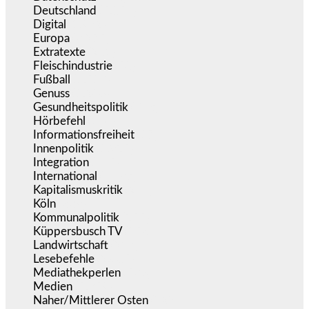
Deutschland
(5.054)
Digital
(1.982)
Europa
(3.275)
Extratexte
(201)
Fleischindustrie
(50)
Fußball
(1.518)
Genuss
(1.206)
Gesundheitspolitik
(853)
Hörbefehl
(166)
Informationsfreiheit
(17)
Innenpolitik
(1.925)
Integration
(445)
International
(5.497)
Kapitalismuskritik
(254)
Köln
(339)
Kommunalpolitik
(255)
Küppersbusch TV
(153)
Landwirtschaft
(217)
Lesebefehle
(2.605)
Mediathekperlen
(536)
Medien
(5.359)
Naher/Mittlerer Osten
(828)