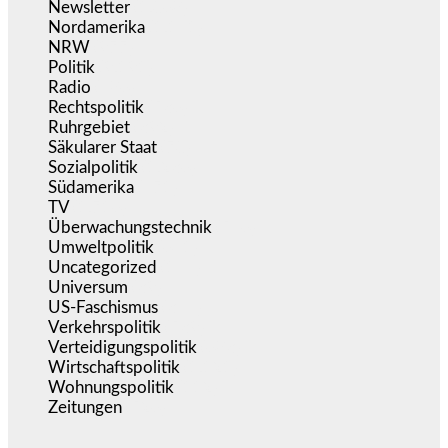
Newsletter
(1.068)
Nordamerika
(1.141)
NRW
(977)
Politik
(9.191)
Radio
(486)
Rechtspolitik
(536)
Ruhrgebiet
(392)
Säkularer Staat
(70)
Sozialpolitik
(1.236)
Südamerika
(471)
TV
(1.716)
Überwachungstechnik
(546)
Umweltpolitik
(641)
Uncategorized
(144)
Universum
(39)
US-Faschismus
(344)
Verkehrspolitik
(539)
Verteidigungspolitik
(683)
Wirtschaftspolitik
(1.121)
Wohnungspolitik
(112)
Zeitungen
(526)