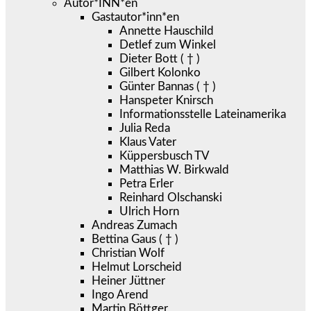
Autor*INN*en
Gastautor*inn*en
Annette Hauschild
Detlef zum Winkel
Dieter Bott ( † )
Gilbert Kolonko
Günter Bannas ( † )
Hanspeter Knirsch
Informationsstelle Lateinamerika
Julia Reda
Klaus Vater
Küppersbusch TV
Matthias W. Birkwald
Petra Erler
Reinhard Olschanski
Ulrich Horn
Andreas Zumach
Bettina Gaus ( † )
Christian Wolf
Helmut Lorscheid
Heiner Jüttner
Ingo Arend
Martin Böttger