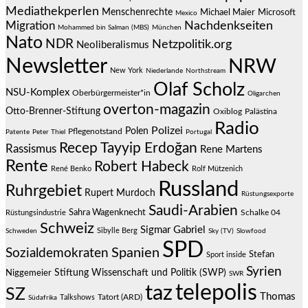
Mediathekperlen
Menschenrechte
Michael Maier
Microsoft
Mexico
Migration
Nachdenkseiten
Mohammed bin Salman (MBS)
München
Nato
NDR
Netzpolitik.org
Neoliberalismus
Newsletter
NRW
New York
Niederlande
Northstream
Olaf Scholz
NSU-Komplex
Oberbürgermeister*in
Oligarchen
overton-magazin
Otto-Brenner-Stiftung
Oxiblog
Palästina
Radio
Polizei
Polen
Pflegenotstand
Patente
Peter Thiel
Portugal
Recep Tayyip Erdoğan
Rassismus
Rene Martens
Rente
Robert Habeck
René Benko
Rolf Mützenich
Russland
Ruhrgebiet
Rupert Murdoch
Rüstungsexporte
Saudi-Arabien
Sahra Wagenknecht
Schalke 04
Rüstungsindustrie
Schweiz
Sigmar Gabriel
Sibylle Berg
Schweden
Sky (TV)
Slowfood
SPD
Spanien
Sozialdemokraten
Stefan
Sport inside
Syrien
Stiftung Wissenschaft und Politik (SWP)
Niggemeier
SWR
telepolis
taz
SZ
Thomas
Talkshows
Tatort (ARD)
Südafrika