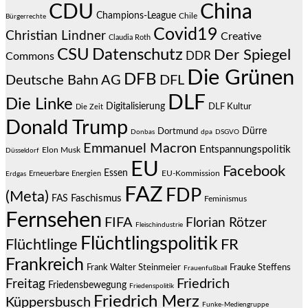
CDU
China
Champions-League
Chile
Bürgerrechte
Covid19
Christian Lindner
Creative
Claudia Roth
CSU
Datenschutz
Der Spiegel
DDR
Commons
Die Grünen
DFB
Deutsche Bahn AG
DFL
DLF
Die Linke
Digitalisierung
DLF Kultur
Die Zeit
Donald Trump
Dürre
Dortmund
Donbas
dpa
DSGVO
Emmanuel Macron
Entspannungspolitik
Elon Musk
Düsseldorf
EU
Facebook
Essen
EU-Kommission
Erneuerbare Energien
Erdgas
FAZ
FDP
(Meta)
Faschismus
FAS
Feminismus
Fernsehen
FIFA
Florian Rötzer
Fleischindustrie
Flüchtlingspolitik
Flüchtlinge
FR
Frankreich
Frauke Steffens
Frank Walter Steinmeier
Frauenfußball
Friedrich
Freitag
Friedensbewegung
Friedenspolitik
Friedrich Merz
Küppersbusch
Funke-Mediengruppe