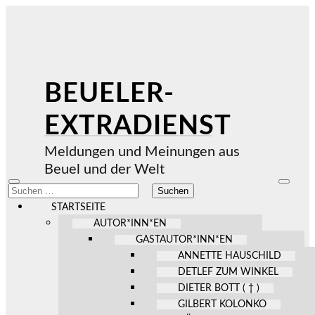
BEUELER-
EXTRADIENST
Meldungen und Meinungen aus
Beuel und der Welt
Mobile-
Suchfel
Suchen
Menü
ein-/au
nach:
ein-/ausblenden
STARTSEITE
AUTOR*INN*EN
GASTAUTOR*INN*EN
ANNETTE HAUSCHILD
DETLEF ZUM WINKEL
DIETER BOTT ( † )
GILBERT KOLONKO