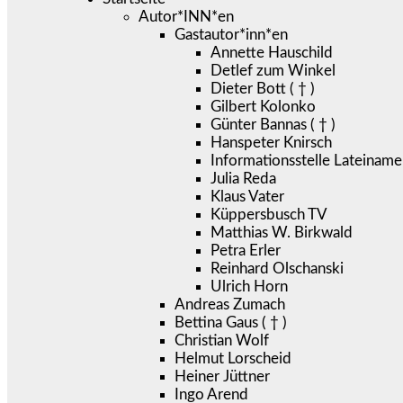
Autor*INN*en
Gastautor*inn*en
Annette Hauschild
Detlef zum Winkel
Dieter Bott ( † )
Gilbert Kolonko
Günter Bannas ( † )
Hanspeter Knirsch
Informationsstelle Lateiname
Julia Reda
Klaus Vater
Küppersbusch TV
Matthias W. Birkwald
Petra Erler
Reinhard Olschanski
Ulrich Horn
Andreas Zumach
Bettina Gaus ( † )
Christian Wolf
Helmut Lorscheid
Heiner Jüttner
Ingo Arend