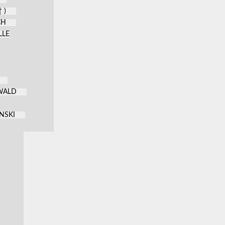
 )
CH
LLE
KWALD
NSKI