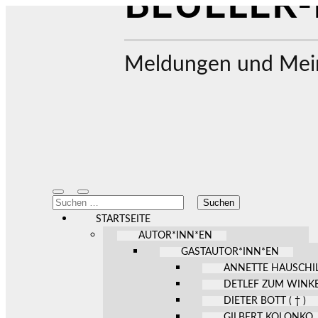
BEUELER-
Meldungen und Mein
Mobile-
Suchfeld
Suchen
Menü
ein-/ausblenden
nach:
ein-/ausblenden
STARTSEITE
AUTOR*INN*EN
GASTAUTOR*INN*EN
ANNETTE HAUSCHI
DETLEF ZUM WINK
DIETER BOTT ( † )
GILBERT KOLONKO