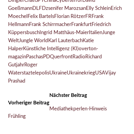
Dingler
ChatGPT
China
Cyberterror
David
Goeßmann
DLF
Dzsenifer Marozsan
Elly Schlein
Erich
Moechel
Felix Bartels
Florian Rötzer
FR
Frank
Hellmann
Frank Schirrmacher
Frankfurt
Friedrich
Küppersbusch
Ingrid Matthäus-Maier
Italien
Junge
Welt
Jungle World
Karl Lauterbach
Katie
Halper
Künstliche Intelligenz (KI)
overton-
magazin
Paschas
PD
Querfront
Radio
Richard
Gutjahr
Roger
Waters
taz
telepolis
Ukraine
Ukrainekrieg
USA
Vijay
Prashad
Nächster Beitrag
Vorheriger Beitrag
Mediathekperlen-Hinweis
Frühling