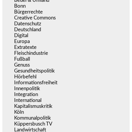
Beuel & Umland
(2.457)
Bonn
(637)
Bürgerrechte
(1.673)
Creative Commons
(466)
Datenschutz
(379)
Deutschland
(5.051)
Digital
(1.978)
Europa
(3.274)
Extratexte
(199)
Fleischindustrie
(50)
Fußball
(1.518)
Genuss
(1.206)
Gesundheitspolitik
(852)
Hörbefehl
(166)
Informationsfreiheit
(16)
Innenpolitik
(1.922)
Integration
(443)
International
(5.496)
Kapitalismuskritik
(254)
Köln
(338)
Kommunalpolitik
(255)
Küppersbusch TV
(153)
Landwirtschaft
(216)