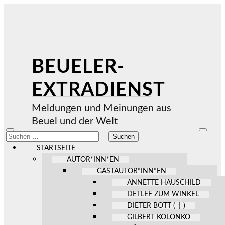
BEUELER-
EXTRADIENST
Meldungen und Meinungen aus
Beuel und der Welt
Mobile-
Suchfel
Suchen
Menü
ein-/au
nach:
ein-/ausblenden
STARTSEITE
AUTOR*INN*EN
GASTAUTOR*INN*EN
ANNETTE HAUSCHILD
DETLEF ZUM WINKEL
DIETER BOTT ( † )
GILBERT KOLONKO