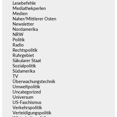
Lesebefehle
(2.605)
Mediathekperlen
(536)
Medien
(5.355)
Naher/Mittlerer Osten
(828)
Newsletter
(1.068)
Nordamerika
(1.141)
NRW
(977)
Politik
(9.188)
Radio
(484)
Rechtspolitik
(533)
Ruhrgebiet
(392)
Säkularer Staat
(70)
Sozialpolitik
(1.233)
Südamerika
(471)
TV
(1.714)
Überwachungstechnik
(545)
Umweltpolitik
(640)
Uncategorized
(144)
Universum
(38)
US-Faschismus
(344)
Verkehrspolitik
(538)
Verteidigungspolitik
(683)