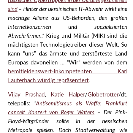
russischen Cybertruppen in der Ukraine gescheitert
sind
– Hinter der ukrainischen IT-Abwehr wirkt eine
mächtige Allianz aus US-Behörden, den großen
Internetkonzernen und spezialisierten
Abwehrfirmen.”
Krieg und Militär (MIK) sind die
mächtigsten Technologietreiber dieser Welt. So
kann “uns” das ärmste und zerstörteste Land
Europas davoneilen … “Wir” werden von dem
bemitleidenswert-inkompetenten Karl
Lauterbach würdig repräsentiert
.
Vijay Prashad
,
Katie Halper
/
Globetrotter
/dt.
telepolis:
“
Antisemitismus als Waffe: Frankfurt
cancelt Konzert von Roger Waters
– Der Pink-
Floyd-Mitgründer sollte in der hessischen
Metropole spielen. Doch Stadtverwaltung wie