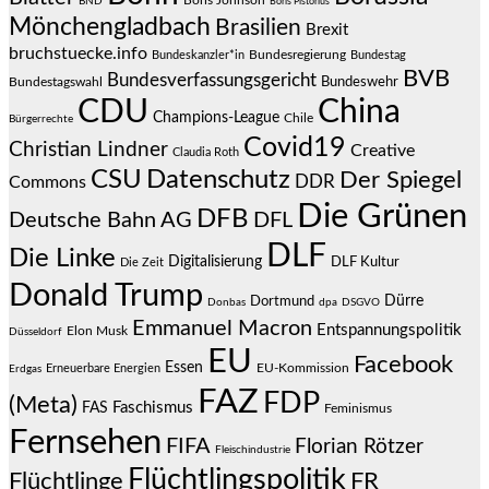
Boris Johnson
BND
Boris Pistorius
Mönchengladbach
Brasilien
Brexit
bruchstuecke.info
Bundesregierung
Bundestag
Bundeskanzler*in
BVB
Bundesverfassungsgericht
Bundeswehr
Bundestagswahl
CDU
China
Champions-League
Chile
Bürgerrechte
Covid19
Christian Lindner
Creative
Claudia Roth
CSU
Datenschutz
Der Spiegel
DDR
Commons
Die Grünen
DFB
Deutsche Bahn AG
DFL
DLF
Die Linke
Digitalisierung
DLF Kultur
Die Zeit
Donald Trump
Dürre
Dortmund
Donbas
dpa
DSGVO
Emmanuel Macron
Entspannungspolitik
Elon Musk
Düsseldorf
EU
Facebook
Essen
EU-Kommission
Erneuerbare Energien
Erdgas
FAZ
FDP
(Meta)
Faschismus
FAS
Feminismus
Fernsehen
FIFA
Florian Rötzer
Fleischindustrie
Flüchtlingspolitik
Flüchtlinge
FR