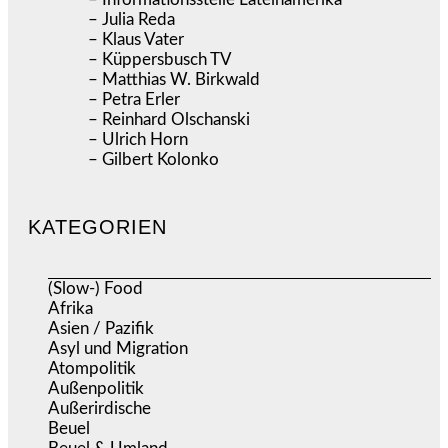
– Julia Reda
– Klaus Vater
– Küppersbusch TV
– Matthias W. Birkwald
– Petra Erler
– Reinhard Olschanski
– Ulrich Horn
– Gilbert Kolonko
KATEGORIEN
(Slow-) Food
(57)
Afrika
(508)
Asien / Pazifik
(634)
Asyl und Migration
(295)
Atompolitik
(1)
Außenpolitik
(1.721)
Außerirdische
(39)
Beuel
(525)