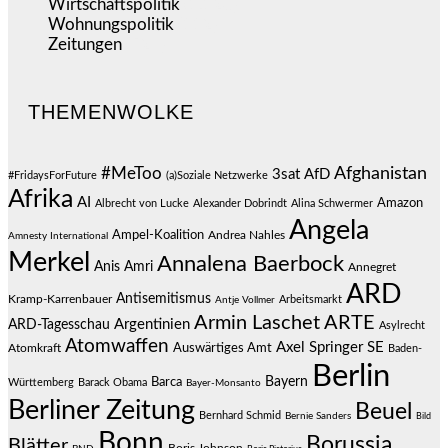
Wirtschaftspolitik
(1.120)
Wohnungspolitik
(112)
Zeitungen
(524)
THEMENWOLKE
#MeToo
Afghanistan
3sat
AfD
#FridaysForFuture
(a)Soziale Netzwerke
Afrika
AI
Amazon
Albrecht von Lucke
Alexander Dobrindt
Alina Schwermer
Angela
Ampel-Koalition
Andrea Nahles
Amnesty International
Merkel
Annalena Baerbock
Anis Amri
Annegret
ARD
Antisemitismus
Kramp-Karrenbauer
Arbeitsmarkt
Antje Vollmer
Armin Laschet
ARTE
Argentinien
ARD-Tagesschau
Asylrecht
Atomwaffen
Axel Springer SE
Auswärtiges Amt
Atomkraft
Baden-
Berlin
Bayern
Barca
Württemberg
Barack Obama
Bayer-Monsanto
Berliner Zeitung
Beuel
Bernhard Schmid
Bernie Sanders
Bild
Bonn
Borussia
Blätter