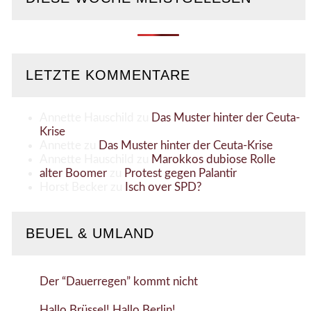
LETZTE KOMMENTARE
Annette Hauschild
zu
Das Muster hinter der Ceuta-
Krise
Annette
zu
Das Muster hinter der Ceuta-Krise
Annette Hauschild
zu
Marokkos dubiose Rolle
alter Boomer
zu
Protest gegen Palantir
Horst Becker
zu
Isch over SPD?
BEUEL & UMLAND
Der “Dauerregen” kommt nicht
Hallo Brüssel! Hallo Berlin!