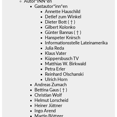
Autor*INN*en
Gastautor*inn*en
Annette Hauschild
Detlef zum Winkel
Dieter Bott ( † )
Gilbert Kolonko
Günter Bannas ( † )
Hanspeter Knirsch
Informationsstelle Lateinamerika
Julia Reda
Klaus Vater
Küppersbusch TV
Matthias W. Birkwald
Petra Erler
Reinhard Olschanski
Ulrich Horn
Andreas Zumach
Bettina Gaus ( † )
Christian Wolf
Helmut Lorscheid
Heiner Jüttner
Ingo Arend
Martin Böttger