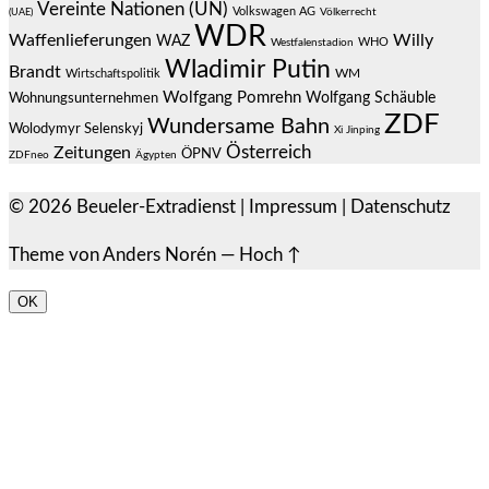
Vereinte Nationen (UN)
Volkswagen AG
(UAE)
Völkerrecht
WDR
Waffenlieferungen
Willy
WAZ
WHO
Westfalenstadion
Wladimir Putin
Brandt
Wirtschaftspolitik
WM
Wolfgang Pomrehn
Wolfgang Schäuble
Wohnungsunternehmen
ZDF
Wundersame Bahn
Wolodymyr Selenskyj
Xi Jinping
Österreich
Zeitungen
ÖPNV
ZDFneo
Ägypten
© 2026
Beueler-Extradienst
|
Impressum
|
Datenschutz
Theme von
Anders Norén
—
Hoch ↑
OK