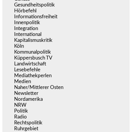
Gesundheitspolitik
(852)
Hörbefehl
(166)
Informationsfreiheit
(15)
Innenpolitik
(1.921)
Integration
(442)
International
(5.495)
Kapitalismuskritik
(254)
Köln
(338)
Kommunalpolitik
(255)
Küppersbusch TV
(153)
Landwirtschaft
(216)
Lesebefehle
(2.605)
Mediathekperlen
(536)
Medien
(5.354)
Naher/Mittlerer Osten
(828)
Newsletter
(1.068)
Nordamerika
(1.141)
NRW
(977)
Politik
(9.187)
Radio
(484)
Rechtspolitik
(532)
Ruhrgebiet
(392)