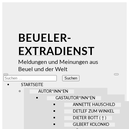
BEUELER-
EXTRADIENST
Meldungen und Meinungen aus
Beuel und der Welt
Mobile-
Suchfel
Suchen
Menü
ein-/au
nach:
ein-/ausblenden
STARTSEITE
AUTOR*INN*EN
GASTAUTOR*INN*EN
ANNETTE HAUSCHILD
DETLEF ZUM WINKEL
DIETER BOTT ( † )
GILBERT KOLONKO