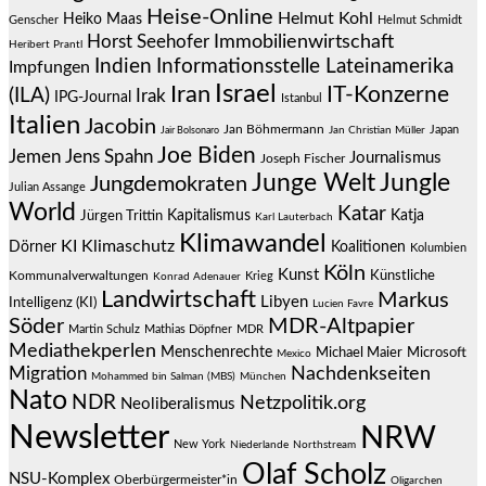
Heise-Online
Helmut Kohl
Heiko Maas
Genscher
Helmut Schmidt
Immobilienwirtschaft
Horst Seehofer
Heribert Prantl
Indien
Informationsstelle Lateinamerika
Impfungen
Israel
Iran
IT-Konzerne
(ILA)
Irak
IPG-Journal
Istanbul
Italien
Jacobin
Jan Böhmermann
Japan
Jair Bolsonaro
Jan Christian Müller
Joe Biden
Jemen
Jens Spahn
Journalismus
Joseph Fischer
Junge Welt
Jungle
Jungdemokraten
Julian Assange
World
Katar
Jürgen Trittin
Kapitalismus
Katja
Karl Lauterbach
Klimawandel
KI
Klimaschutz
Dörner
Koalitionen
Kolumbien
Köln
Kunst
Künstliche
Kommunalverwaltungen
Krieg
Konrad Adenauer
Landwirtschaft
Markus
Libyen
Intelligenz (KI)
Lucien Favre
Söder
MDR-Altpapier
Martin Schulz
Mathias Döpfner
MDR
Mediathekperlen
Menschenrechte
Michael Maier
Microsoft
Mexico
Migration
Nachdenkseiten
Mohammed bin Salman (MBS)
München
Nato
NDR
Netzpolitik.org
Neoliberalismus
Newsletter
NRW
New York
Niederlande
Northstream
Olaf Scholz
NSU-Komplex
Oberbürgermeister*in
Oligarchen