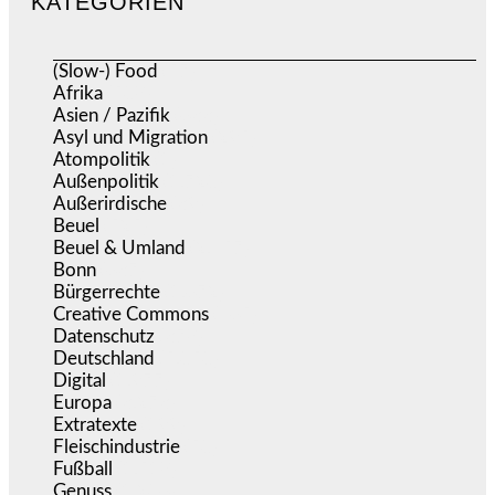
KATEGORIEN
(Slow-) Food
(57)
Afrika
(508)
Asien / Pazifik
(633)
Asyl und Migration
(295)
Atompolitik
(1)
Außenpolitik
(1.720)
Außerirdische
(39)
Beuel
(525)
Beuel & Umland
(2.457)
Bonn
(637)
Bürgerrechte
(1.672)
Creative Commons
(465)
Datenschutz
(378)
Deutschland
(5.050)
Digital
(1.977)
Europa
(3.273)
Extratexte
(199)
Fleischindustrie
(50)
Fußball
(1.518)
Genuss
(1.206)