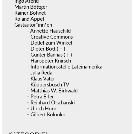
Ingo Arend
Martin Böttger
Rainer Bohnet
Roland Appel
Gastautor*inn*en
– Annette Hauschild
– Creative Commons
– Detlef zum Winkel
– Dieter Bott ( † )
– Günter Bannas ( † )
– Hanspeter Knirsch
– Informationsstelle Lateinamerika
– Julia Reda
– Klaus Vater
– Küppersbusch TV
– Matthias W. Birkwald
– Petra Erler
– Reinhard Olschanski
– Ulrich Horn
– Gilbert Kolonko