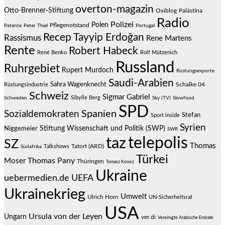
overton-magazin
Otto-Brenner-Stiftung
Oxiblog
Palästina
Radio
Polizei
Polen
Pflegenotstand
Patente
Peter Thiel
Portugal
Recep Tayyip Erdoğan
Rassismus
Rene Martens
Rente
Robert Habeck
René Benko
Rolf Mützenich
Russland
Ruhrgebiet
Rupert Murdoch
Rüstungsexporte
Saudi-Arabien
Sahra Wagenknecht
Schalke 04
Rüstungsindustrie
Schweiz
Sigmar Gabriel
Sibylle Berg
Schweden
Sky (TV)
Slowfood
SPD
Spanien
Sozialdemokraten
Stefan
Sport inside
Syrien
Stiftung Wissenschaft und Politik (SWP)
Niggemeier
SWR
telepolis
taz
SZ
Thomas
Talkshows
Tatort (ARD)
Südafrika
Türkei
Thomas Pany
Moser
Thüringen
Tomasz Konicz
Ukraine
uebermedien.de
UEFA
Ukrainekrieg
Umwelt
Ulrich Horn
UN-Sicherheitsrat
USA
Ursula von der Leyen
Ungarn
ver.di
Vereinigte Arabische Emirate