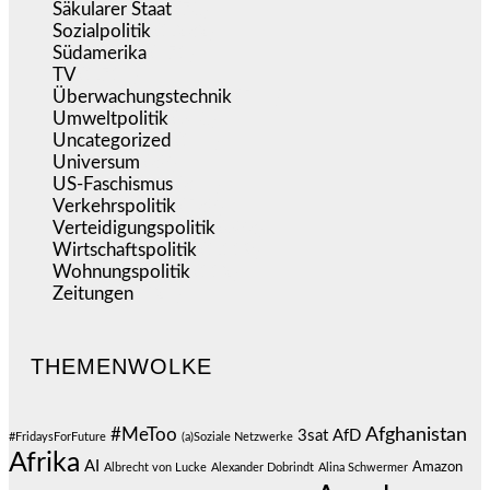
Säkularer Staat
(70)
Sozialpolitik
(1.232)
Südamerika
(471)
TV
(1.714)
Überwachungstechnik
(544)
Umweltpolitik
(640)
Uncategorized
(144)
Universum
(38)
US-Faschismus
(344)
Verkehrspolitik
(538)
Verteidigungspolitik
(683)
Wirtschaftspolitik
(1.119)
Wohnungspolitik
(112)
Zeitungen
(524)
THEMENWOLKE
#MeToo
Afghanistan
3sat
AfD
#FridaysForFuture
(a)Soziale Netzwerke
Afrika
AI
Amazon
Albrecht von Lucke
Alexander Dobrindt
Alina Schwermer