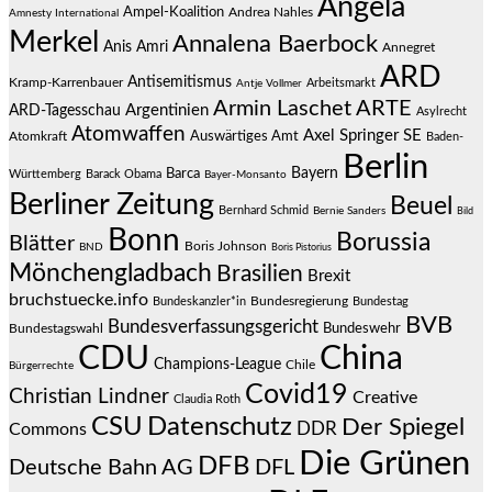
Angela
Ampel-Koalition
Andrea Nahles
Amnesty International
Merkel
Annalena Baerbock
Anis Amri
Annegret
ARD
Antisemitismus
Kramp-Karrenbauer
Arbeitsmarkt
Antje Vollmer
Armin Laschet
ARTE
Argentinien
ARD-Tagesschau
Asylrecht
Atomwaffen
Axel Springer SE
Auswärtiges Amt
Atomkraft
Baden-
Berlin
Bayern
Barca
Württemberg
Barack Obama
Bayer-Monsanto
Berliner Zeitung
Beuel
Bernhard Schmid
Bernie Sanders
Bild
Bonn
Borussia
Blätter
Boris Johnson
BND
Boris Pistorius
Mönchengladbach
Brasilien
Brexit
bruchstuecke.info
Bundesregierung
Bundestag
Bundeskanzler*in
BVB
Bundesverfassungsgericht
Bundeswehr
Bundestagswahl
CDU
China
Champions-League
Chile
Bürgerrechte
Covid19
Christian Lindner
Creative
Claudia Roth
CSU
Datenschutz
Der Spiegel
DDR
Commons
Die Grünen
DFB
Deutsche Bahn AG
DFL