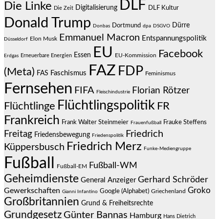
DLF
Die Linke
Digitalisierung
DLF Kultur
Die Zeit
Donald Trump
Dürre
Dortmund
Donbas
dpa
DSGVO
Emmanuel Macron
Entspannungspolitik
Elon Musk
Düsseldorf
EU
Facebook
Essen
EU-Kommission
Erneuerbare Energien
Erdgas
FAZ
FDP
(Meta)
Faschismus
FAS
Feminismus
Fernsehen
FIFA
Florian Rötzer
Fleischindustrie
Flüchtlingspolitik
Flüchtlinge
FR
Frankreich
Frauke Steffens
Frank Walter Steinmeier
Frauenfußball
Friedrich
Freitag
Friedensbewegung
Friedenspolitik
Friedrich Merz
Küppersbusch
Funke-Mediengruppe
Fußball
Fußball-WM
Fußball-EM
Geheimdienste
Gerhard Schröder
General Anzeiger
Groko
Gewerkschaften
Google (Alphabet)
Griechenland
Gianni Infantino
Großbritannien
Grund & Freiheitsrechte
Grundgesetz
Günter Bannas
Hamburg
Hans Dietrich