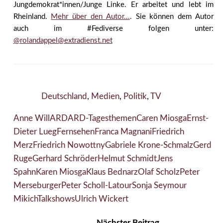
Jungdemokrat*innen/Junge Linke. Er arbeitet und lebt im
Rheinland.
Mehr über den Autor...
. Sie können dem Autor
auch im #Fediverse folgen unter:
@rolandappel@extradienst.net
Deutschland
,
Medien
,
Politik
,
TV
Anne Will
ARD
ARD-Tagesthemen
Caren Miosga
Ernst-
Dieter Lueg
Fernsehen
Franca Magnani
Friedrich
Merz
Friedrich Nowottny
Gabriele Krone-Schmalz
Gerd
Ruge
Gerhard Schröder
Helmut Schmidt
Jens
Spahn
Karen Miosga
Klaus Bednarz
Olaf Scholz
Peter
Merseburger
Peter Scholl-Latour
Sonja Seymour
Mikich
Talkshows
Ulrich Wickert
Nächster Beitrag