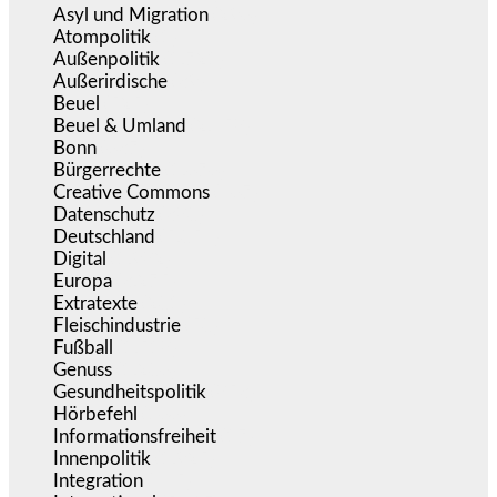
Asyl und Migration
(296)
Atompolitik
(1)
Außenpolitik
(1.721)
Außerirdische
(39)
Beuel
(525)
Beuel & Umland
(2.458)
Bonn
(637)
Bürgerrechte
(1.676)
Creative Commons
(467)
Datenschutz
(380)
Deutschland
(5.054)
Digital
(1.982)
Europa
(3.275)
Extratexte
(201)
Fleischindustrie
(50)
Fußball
(1.518)
Genuss
(1.206)
Gesundheitspolitik
(853)
Hörbefehl
(166)
Informationsfreiheit
(17)
Innenpolitik
(1.925)
Integration
(445)