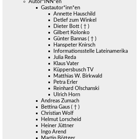
Autor*INN*en
Gastautor*inn*en
Annette Hauschild
Detlef zum Winkel
Dieter Bott ( † )
Gilbert Kolonko
Günter Bannas ( † )
Hanspeter Knirsch
Informationsstelle Lateinamerika
Julia Reda
Klaus Vater
Küppersbusch TV
Matthias W. Birkwald
Petra Erler
Reinhard Olschanski
Ulrich Horn
Andreas Zumach
Bettina Gaus ( † )
Christian Wolf
Helmut Lorscheid
Heiner Jüttner
Ingo Arend
Martin Böttger