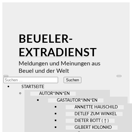
BEUELER-
EXTRADIENST
Meldungen und Meinungen aus
Beuel und der Welt
Mobile-
Suchfel
Suchen
Menü
ein-/au
nach:
ein-/ausblenden
STARTSEITE
AUTOR*INN*EN
GASTAUTOR*INN*EN
ANNETTE HAUSCHILD
DETLEF ZUM WINKEL
DIETER BOTT ( † )
GILBERT KOLONKO