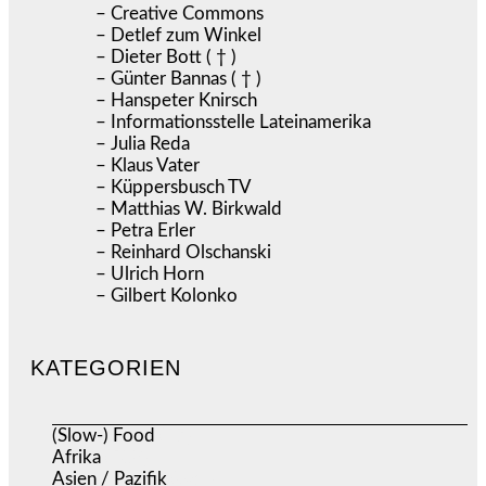
– Creative Commons
– Detlef zum Winkel
– Dieter Bott ( † )
– Günter Bannas ( † )
– Hanspeter Knirsch
– Informationsstelle Lateinamerika
– Julia Reda
– Klaus Vater
– Küppersbusch TV
– Matthias W. Birkwald
– Petra Erler
– Reinhard Olschanski
– Ulrich Horn
– Gilbert Kolonko
KATEGORIEN
(Slow-) Food
(57)
Afrika
(508)
Asien / Pazifik
(634)