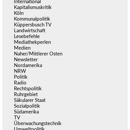
International
(5.497)
Kapitalismuskritik
(254)
Köln
(339)
Kommunalpolitik
(255)
Küppersbusch TV
(153)
Landwirtschaft
(217)
Lesebefehle
(2.605)
Mediathekperlen
(536)
Medien
(5.359)
Naher/Mittlerer Osten
(828)
Newsletter
(1.068)
Nordamerika
(1.141)
NRW
(977)
Politik
(9.191)
Radio
(486)
Rechtspolitik
(536)
Ruhrgebiet
(392)
Säkularer Staat
(70)
Sozialpolitik
(1.236)
Südamerika
(471)
TV
(1.716)
Überwachungstechnik
(546)
Umweltpolitik
(641)