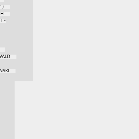
 )
CH
LLE
KWALD
NSKI