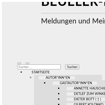
BEUELER-
Meldungen und Mein
Mobile-
Suchfeld
Suchen
Menü
ein-/ausblenden
nach:
ein-/ausblenden
STARTSEITE
AUTOR*INN*EN
GASTAUTOR*INN*EN
ANNETTE HAUSCHI
DETLEF ZUM WINK
DIETER BOTT ( † )
GILBERT KOLONKO