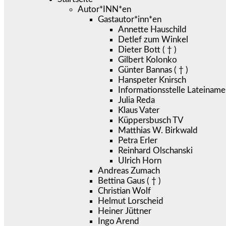
Autor*INN*en
Gastautor*inn*en
Annette Hauschild
Detlef zum Winkel
Dieter Bott ( † )
Gilbert Kolonko
Günter Bannas ( † )
Hanspeter Knirsch
Informationsstelle Lateiname
Julia Reda
Klaus Vater
Küppersbusch TV
Matthias W. Birkwald
Petra Erler
Reinhard Olschanski
Ulrich Horn
Andreas Zumach
Bettina Gaus ( † )
Christian Wolf
Helmut Lorscheid
Heiner Jüttner
Ingo Arend