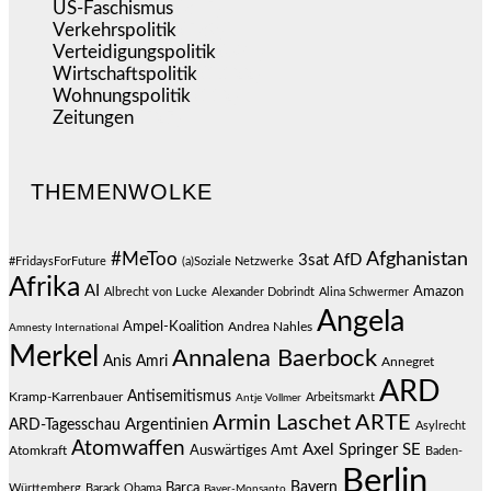
US-Faschismus
(345)
Verkehrspolitik
(539)
Verteidigungspolitik
(684)
Wirtschaftspolitik
(1.122)
Wohnungspolitik
(112)
Zeitungen
(527)
THEMENWOLKE
#MeToo
Afghanistan
3sat
AfD
#FridaysForFuture
(a)Soziale Netzwerke
Afrika
AI
Amazon
Albrecht von Lucke
Alexander Dobrindt
Alina Schwermer
Angela
Ampel-Koalition
Andrea Nahles
Amnesty International
Merkel
Annalena Baerbock
Anis Amri
Annegret
ARD
Antisemitismus
Kramp-Karrenbauer
Arbeitsmarkt
Antje Vollmer
Armin Laschet
ARTE
Argentinien
ARD-Tagesschau
Asylrecht
Atomwaffen
Axel Springer SE
Auswärtiges Amt
Atomkraft
Baden-
Berlin
Bayern
Barca
Württemberg
Barack Obama
Bayer-Monsanto