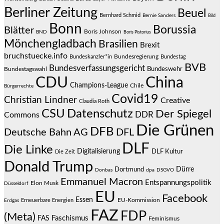
Berliner Zeitung
Beuel
Bernhard Schmid
Bernie Sanders
Bild
Bonn
Borussia
Blätter
Boris Johnson
BND
Boris Pistorius
Mönchengladbach
Brasilien
Brexit
bruchstuecke.info
Bundesregierung
Bundestag
Bundeskanzler*in
BVB
Bundesverfassungsgericht
Bundeswehr
Bundestagswahl
CDU
China
Champions-League
Chile
Bürgerrechte
Covid19
Christian Lindner
Creative
Claudia Roth
CSU
Datenschutz
Der Spiegel
DDR
Commons
Die Grünen
DFB
Deutsche Bahn AG
DFL
DLF
Die Linke
Digitalisierung
DLF Kultur
Die Zeit
Donald Trump
Dürre
Dortmund
Donbas
dpa
DSGVO
Emmanuel Macron
Entspannungspolitik
Elon Musk
Düsseldorf
EU
Facebook
Essen
EU-Kommission
Erneuerbare Energien
Erdgas
FAZ
FDP
(Meta)
Faschismus
FAS
Feminismus