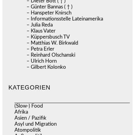
– Dieter Bott ( † )
– Günter Bannas ( † )
– Hanspeter Knirsch
– Informationsstelle Lateinamerika
– Julia Reda
– Klaus Vater
– Küppersbusch TV
– Matthias W. Birkwald
– Petra Erler
– Reinhard Olschanski
– Ulrich Horn
– Gilbert Kolonko
KATEGORIEN
(Slow-) Food
(57)
Afrika
(508)
Asien / Pazifik
(634)
Asyl und Migration
(297)
Atompolitik
(2)