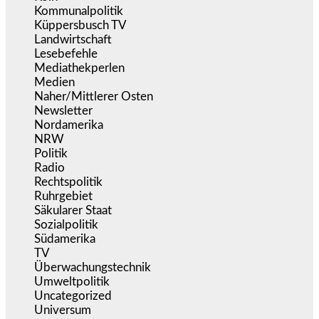
Kommunalpolitik
(255)
Küppersbusch TV
(153)
Landwirtschaft
(217)
Lesebefehle
(2.605)
Mediathekperlen
(536)
Medien
(5.360)
Naher/Mittlerer Osten
(828)
Newsletter
(1.068)
Nordamerika
(1.142)
NRW
(978)
Politik
(9.192)
Radio
(486)
Rechtspolitik
(537)
Ruhrgebiet
(392)
Säkularer Staat
(70)
Sozialpolitik
(1.237)
Südamerika
(471)
TV
(1.716)
Überwachungstechnik
(546)
Umweltpolitik
(642)
Uncategorized
(144)
Universum
(39)