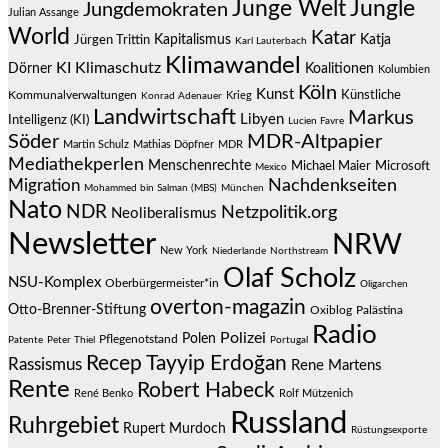
Junge Welt
Jungle
Jungdemokraten
Julian Assange
World
Katar
Jürgen Trittin
Kapitalismus
Katja
Karl Lauterbach
Klimawandel
KI
Klimaschutz
Dörner
Koalitionen
Kolumbien
Köln
Kunst
Künstliche
Kommunalverwaltungen
Krieg
Konrad Adenauer
Landwirtschaft
Markus
Libyen
Intelligenz (KI)
Lucien Favre
Söder
MDR-Altpapier
Martin Schulz
Mathias Döpfner
MDR
Mediathekperlen
Menschenrechte
Michael Maier
Microsoft
Mexico
Migration
Nachdenkseiten
Mohammed bin Salman (MBS)
München
Nato
NDR
Netzpolitik.org
Neoliberalismus
Newsletter
NRW
New York
Niederlande
Northstream
Olaf Scholz
NSU-Komplex
Oberbürgermeister*in
Oligarchen
overton-magazin
Otto-Brenner-Stiftung
Oxiblog
Palästina
Radio
Polizei
Polen
Pflegenotstand
Patente
Peter Thiel
Portugal
Recep Tayyip Erdoğan
Rassismus
Rene Martens
Rente
Robert Habeck
René Benko
Rolf Mützenich
Russland
Ruhrgebiet
Rupert Murdoch
Rüstungsexporte