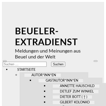
BEUELER-
EXTRADIENST
Meldungen und Meinungen aus
Beuel und der Welt
Mobile-
Suchfel
Suchen
Menü
ein-/au
nach:
ein-/ausblenden
STARTSEITE
AUTOR*INN*EN
GASTAUTOR*INN*EN
ANNETTE HAUSCHILD
DETLEF ZUM WINKEL
DIETER BOTT ( † )
GILBERT KOLONKO