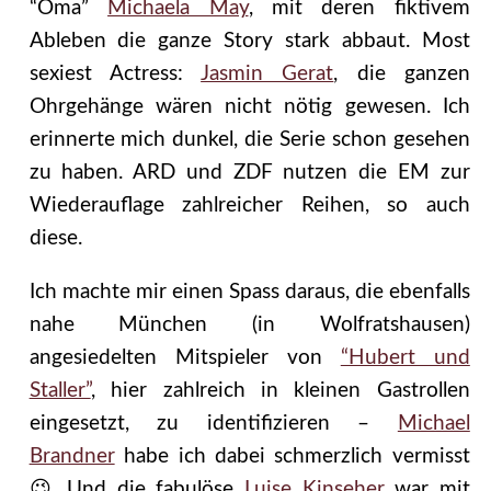
“Oma”
Michaela May
, mit deren fiktivem
Ableben die ganze Story stark abbaut. Most
sexiest Actress:
Jasmin Gerat
, die ganzen
Ohrgehänge wären nicht nötig gewesen. Ich
erinnerte mich dunkel, die Serie schon gesehen
zu haben. ARD und ZDF nutzen die EM zur
Wiederauflage zahlreicher Reihen, so auch
diese.
Ich machte mir einen Spass daraus, die ebenfalls
nahe München (in Wolfratshausen)
angesiedelten Mitspieler von
“Hubert und
Staller”
, hier zahlreich in kleinen Gastrollen
eingesetzt, zu identifizieren –
Michael
Brandner
habe ich dabei schmerzlich vermisst
😉 Und die fabulöse
Luise Kinseher
war mit