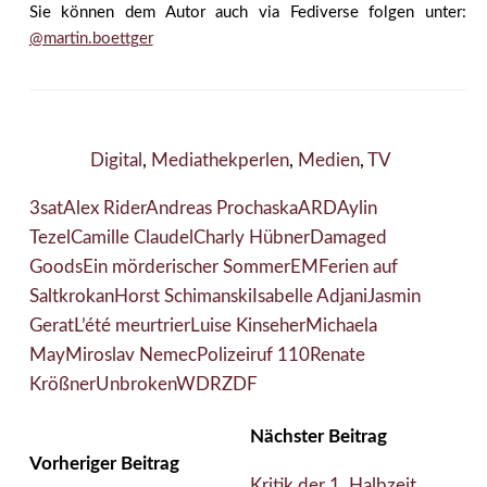
Sie können dem Autor auch via Fediverse folgen unter:
@martin.boettger
Digital
,
Mediathekperlen
,
Medien
,
TV
3sat
Alex Rider
Andreas Prochaska
ARD
Aylin
Tezel
Camille Claudel
Charly Hübner
Damaged
Goods
Ein mörderischer Sommer
EM
Ferien auf
Saltkrokan
Horst Schimanski
Isabelle Adjani
Jasmin
Gerat
L’été meurtrier
Luise Kinseher
Michaela
May
Miroslav Nemec
Polizeiruf 110
Renate
Krößner
Unbroken
WDR
ZDF
Nächster Beitrag
Vorheriger Beitrag
Kritik der 1. Halbzeit