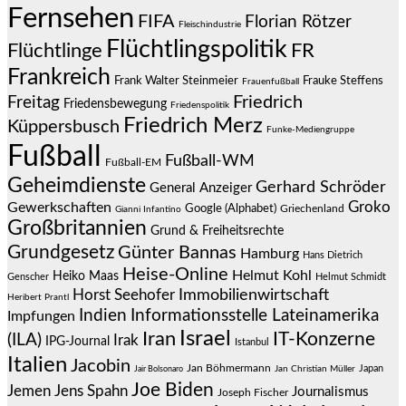
Fernsehen
FIFA
Florian Rötzer
Fleischindustrie
Flüchtlingspolitik
Flüchtlinge
FR
Frankreich
Frauke Steffens
Frank Walter Steinmeier
Frauenfußball
Friedrich
Freitag
Friedensbewegung
Friedenspolitik
Friedrich Merz
Küppersbusch
Funke-Mediengruppe
Fußball
Fußball-WM
Fußball-EM
Geheimdienste
Gerhard Schröder
General Anzeiger
Groko
Gewerkschaften
Google (Alphabet)
Griechenland
Gianni Infantino
Großbritannien
Grund & Freiheitsrechte
Grundgesetz
Günter Bannas
Hamburg
Hans Dietrich
Heise-Online
Helmut Kohl
Heiko Maas
Genscher
Helmut Schmidt
Immobilienwirtschaft
Horst Seehofer
Heribert Prantl
Indien
Informationsstelle Lateinamerika
Impfungen
Israel
Iran
IT-Konzerne
(ILA)
Irak
IPG-Journal
Istanbul
Italien
Jacobin
Jan Böhmermann
Japan
Jair Bolsonaro
Jan Christian Müller
Joe Biden
Jemen
Jens Spahn
Journalismus
Joseph Fischer