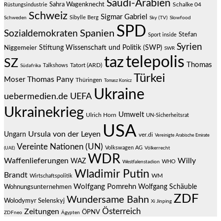
Saudi-Arabien
Sahra Wagenknecht
Schalke 04
Rüstungsindustrie
Schweiz
Sigmar Gabriel
Sibylle Berg
Schweden
Sky (TV)
Slowfood
SPD
Spanien
Sozialdemokraten
Stefan
Sport inside
Syrien
Stiftung Wissenschaft und Politik (SWP)
Niggemeier
SWR
telepolis
taz
SZ
Thomas
Talkshows
Tatort (ARD)
Südafrika
Türkei
Thomas Pany
Moser
Thüringen
Tomasz Konicz
Ukraine
uebermedien.de
UEFA
Ukrainekrieg
Umwelt
Ulrich Horn
UN-Sicherheitsrat
USA
Ursula von der Leyen
Ungarn
ver.di
Vereinigte Arabische Emirate
Vereinte Nationen (UN)
Volkswagen AG
(UAE)
Völkerrecht
WDR
Waffenlieferungen
Willy
WAZ
WHO
Westfalenstadion
Wladimir Putin
Brandt
Wirtschaftspolitik
WM
Wolfgang Pomrehn
Wolfgang Schäuble
Wohnungsunternehmen
ZDF
Wundersame Bahn
Wolodymyr Selenskyj
Xi Jinping
Österreich
Zeitungen
ÖPNV
ZDFneo
Ägypten