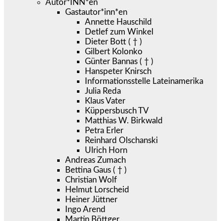
Autor*INN*en
Gastautor*inn*en
Annette Hauschild
Detlef zum Winkel
Dieter Bott ( † )
Gilbert Kolonko
Günter Bannas ( † )
Hanspeter Knirsch
Informationsstelle Lateinamerika
Julia Reda
Klaus Vater
Küppersbusch TV
Matthias W. Birkwald
Petra Erler
Reinhard Olschanski
Ulrich Horn
Andreas Zumach
Bettina Gaus ( † )
Christian Wolf
Helmut Lorscheid
Heiner Jüttner
Ingo Arend
Martin Böttger