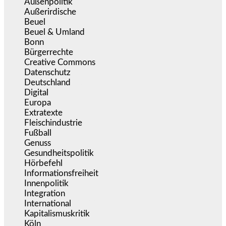
Außenpolitik
(1.721)
Außerirdische
(39)
Beuel
(525)
Beuel & Umland
(2.459)
Bonn
(638)
Bürgerrechte
(1.677)
Creative Commons
(467)
Datenschutz
(380)
Deutschland
(5.055)
Digital
(1.983)
Europa
(3.276)
Extratexte
(201)
Fleischindustrie
(50)
Fußball
(1.518)
Genuss
(1.206)
Gesundheitspolitik
(853)
Hörbefehl
(166)
Informationsfreiheit
(17)
Innenpolitik
(1.925)
Integration
(446)
International
(5.497)
Kapitalismuskritik
(255)
Köln
(340)