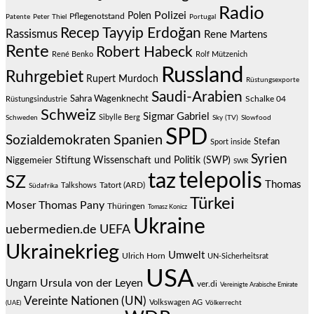
Radio
Polizei
Polen
Pflegenotstand
Patente
Peter Thiel
Portugal
Recep Tayyip Erdoğan
Rassismus
Rene Martens
Rente
Robert Habeck
René Benko
Rolf Mützenich
Russland
Ruhrgebiet
Rupert Murdoch
Rüstungsexporte
Saudi-Arabien
Sahra Wagenknecht
Schalke 04
Rüstungsindustrie
Schweiz
Sigmar Gabriel
Sibylle Berg
Schweden
Sky (TV)
Slowfood
SPD
Spanien
Sozialdemokraten
Stefan
Sport inside
Syrien
Stiftung Wissenschaft und Politik (SWP)
Niggemeier
SWR
telepolis
taz
SZ
Thomas
Talkshows
Tatort (ARD)
Südafrika
Türkei
Thomas Pany
Moser
Thüringen
Tomasz Konicz
Ukraine
uebermedien.de
UEFA
Ukrainekrieg
Umwelt
Ulrich Horn
UN-Sicherheitsrat
USA
Ursula von der Leyen
Ungarn
ver.di
Vereinigte Arabische Emirate
Vereinte Nationen (UN)
Volkswagen AG
(UAE)
Völkerrecht