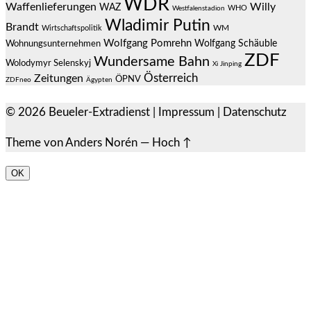
WDR
Waffenlieferungen
Willy
WAZ
WHO
Westfalenstadion
Wladimir Putin
Brandt
Wirtschaftspolitik
WM
Wolfgang Pomrehn
Wolfgang Schäuble
Wohnungsunternehmen
ZDF
Wundersame Bahn
Wolodymyr Selenskyj
Xi Jinping
Österreich
Zeitungen
ÖPNV
ZDFneo
Ägypten
© 2026
Beueler-Extradienst
|
Impressum
|
Datenschutz
Theme von
Anders Norén
—
Hoch ↑
OK