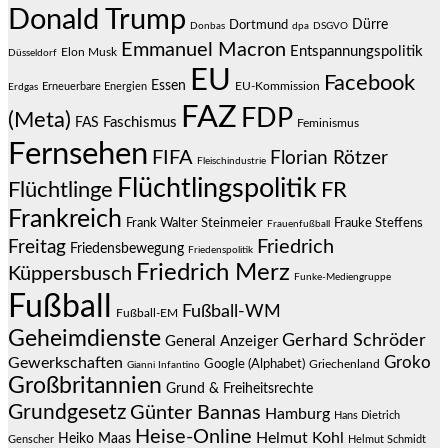
Donald Trump
Dürre
Dortmund
Donbas
dpa
DSGVO
Emmanuel Macron
Entspannungspolitik
Elon Musk
Düsseldorf
EU
Facebook
Essen
EU-Kommission
Erneuerbare Energien
Erdgas
FAZ
FDP
(Meta)
Faschismus
FAS
Feminismus
Fernsehen
FIFA
Florian Rötzer
Fleischindustrie
Flüchtlingspolitik
Flüchtlinge
FR
Frankreich
Frauke Steffens
Frank Walter Steinmeier
Frauenfußball
Friedrich
Freitag
Friedensbewegung
Friedenspolitik
Friedrich Merz
Küppersbusch
Funke-Mediengruppe
Fußball
Fußball-WM
Fußball-EM
Geheimdienste
Gerhard Schröder
General Anzeiger
Groko
Gewerkschaften
Google (Alphabet)
Griechenland
Gianni Infantino
Großbritannien
Grund & Freiheitsrechte
Grundgesetz
Günter Bannas
Hamburg
Hans Dietrich
Heise-Online
Helmut Kohl
Heiko Maas
Genscher
Helmut Schmidt