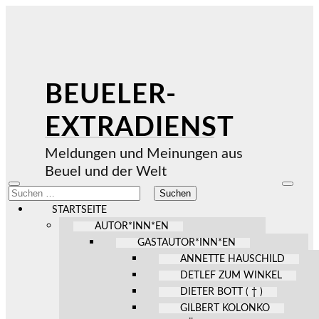
BEUELER-
EXTRADIENST
Meldungen und Meinungen aus
Beuel und der Welt
Mobile-
Suchfel
Suchen
Menü
ein-/au
nach:
ein-/ausblenden
STARTSEITE
AUTOR*INN*EN
GASTAUTOR*INN*EN
ANNETTE HAUSCHILD
DETLEF ZUM WINKEL
DIETER BOTT ( † )
GILBERT KOLONKO