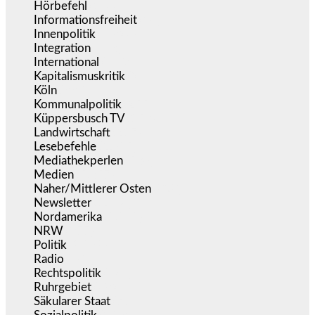
Hörbefehl
(166)
Informationsfreiheit
(16)
Innenpolitik
(1.923)
Integration
(443)
International
(5.497)
Kapitalismuskritik
(254)
Köln
(338)
Kommunalpolitik
(255)
Küppersbusch TV
(153)
Landwirtschaft
(217)
Lesebefehle
(2.605)
Mediathekperlen
(536)
Medien
(5.357)
Naher/Mittlerer Osten
(828)
Newsletter
(1.068)
Nordamerika
(1.141)
NRW
(977)
Politik
(9.189)
Radio
(485)
Rechtspolitik
(534)
Ruhrgebiet
(392)
Säkularer Staat
(70)