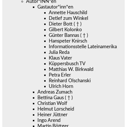
Autor*INN*en
Gastautor*inn*en
Annette Hauschild
Detlef zum Winkel
Dieter Bott ( † )
Gilbert Kolonko
Günter Bannas ( † )
Hanspeter Knirsch
Informationsstelle Lateinamerika
Julia Reda
Klaus Vater
Küppersbusch TV
Matthias W. Birkwald
Petra Erler
Reinhard Olschanski
Ulrich Horn
Andreas Zumach
Bettina Gaus ( † )
Christian Wolf
Helmut Lorscheid
Heiner Jüttner
Ingo Arend
Martin Böttger