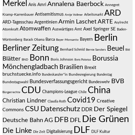
Merkel
Annalena Baerbock
Anis Amri
Annegret
ARD
Antisemitismus
Kramp-Karrenbauer
Arbeitsmarkt
Antje Vollmer
Armin Laschet
ARTE
Argentinien
ARD-Tagesschau
Asylrecht
Atomwaffen
Axel Springer SE
Auswärtiges Amt
Atomkraft
Baden-
Berlin
Bayern
Barca
Württemberg
Barack Obama
Bayer-Monsanto
Berliner Zeitung
Beuel
Bernhard Schmid
Bernie Sanders
Bild
Bonn
Borussia
Blätter
Boris Johnson
BND
Boris Pistorius
Mönchengladbach
Brasilien
Brexit
bruchstuecke.info
Bundesregierung
Bundestag
Bundeskanzler*in
BVB
Bundesverfassungsgericht
Bundeswehr
Bundestagswahl
CDU
China
Champions-League
Chile
Bürgerrechte
Covid19
Christian Lindner
Creative
Claudia Roth
CSU
Datenschutz
Der Spiegel
DDR
Commons
Die Grünen
DFB
Deutsche Bahn AG
DFL
DLF
Die Linke
Digitalisierung
DLF Kultur
Die Zeit