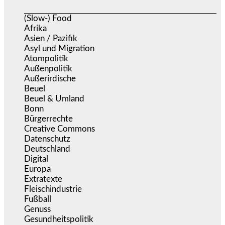
(Slow-) Food
(57)
Afrika
(508)
Asien / Pazifik
(634)
Asyl und Migration
(295)
Atompolitik
(1)
Außenpolitik
(1.721)
Außerirdische
(39)
Beuel
(525)
Beuel & Umland
(2.457)
Bonn
(637)
Bürgerrechte
(1.674)
Creative Commons
(466)
Datenschutz
(379)
Deutschland
(5.052)
Digital
(1.980)
Europa
(3.275)
Extratexte
(200)
Fleischindustrie
(50)
Fußball
(1.518)
Genuss
(1.206)
Gesundheitspolitik
(853)