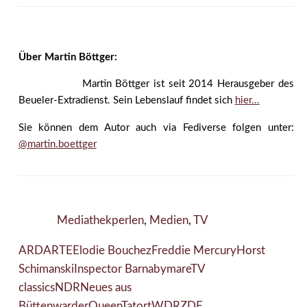
Über Martin Böttger:
Martin Böttger ist seit 2014 Herausgeber des
Beueler-Extradienst. Sein Lebenslauf findet sich
hier...
Sie können dem Autor auch via Fediverse folgen unter:
@martin.boettger
Mediathekperlen
,
Medien
,
TV
ARD
ARTE
Elodie Bouchez
Freddie Mercury
Horst
Schimanski
Inspector Barnaby
mareTV
classics
NDR
Neues aus
Büttenwarder
Queen
Tatort
WDR
ZDF