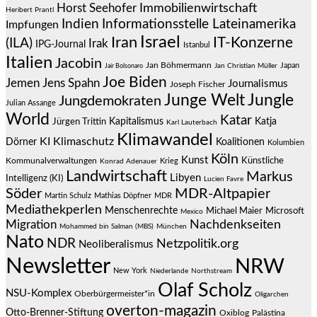
Immobilienwirtschaft
Horst Seehofer
Heribert Prantl
Indien
Informationsstelle Lateinamerika
Impfungen
Israel
Iran
IT-Konzerne
(ILA)
Irak
IPG-Journal
Istanbul
Italien
Jacobin
Jan Böhmermann
Japan
Jair Bolsonaro
Jan Christian Müller
Joe Biden
Jemen
Jens Spahn
Journalismus
Joseph Fischer
Junge Welt
Jungle
Jungdemokraten
Julian Assange
World
Katar
Jürgen Trittin
Kapitalismus
Katja
Karl Lauterbach
Klimawandel
KI
Klimaschutz
Dörner
Koalitionen
Kolumbien
Köln
Kunst
Künstliche
Kommunalverwaltungen
Krieg
Konrad Adenauer
Landwirtschaft
Markus
Libyen
Intelligenz (KI)
Lucien Favre
Söder
MDR-Altpapier
Martin Schulz
Mathias Döpfner
MDR
Mediathekperlen
Menschenrechte
Michael Maier
Microsoft
Mexico
Migration
Nachdenkseiten
Mohammed bin Salman (MBS)
München
Nato
NDR
Netzpolitik.org
Neoliberalismus
Newsletter
NRW
New York
Niederlande
Northstream
Olaf Scholz
NSU-Komplex
Oberbürgermeister*in
Oligarchen
overton-magazin
Otto-Brenner-Stiftung
Oxiblog
Palästina