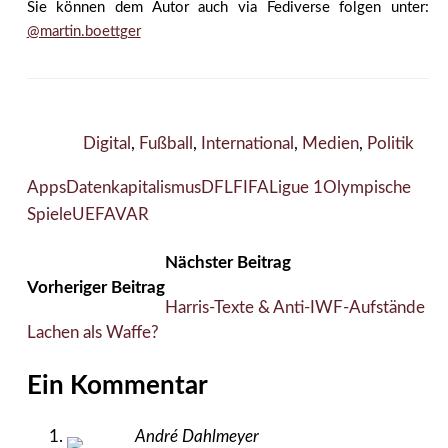
Sie können dem Autor auch via Fediverse folgen unter:
@martin.boettger
Digital
,
Fußball
,
International
,
Medien
,
Politik
Apps
Datenkapitalismus
DFL
FIFA
Ligue 1
Olympische
Spiele
UEFA
VAR
Nächster Beitrag
Vorheriger Beitrag
Harris-Texte & Anti-IWF-Aufstände
Lachen als Waffe?
Ein Kommentar
André Dahlmeyer