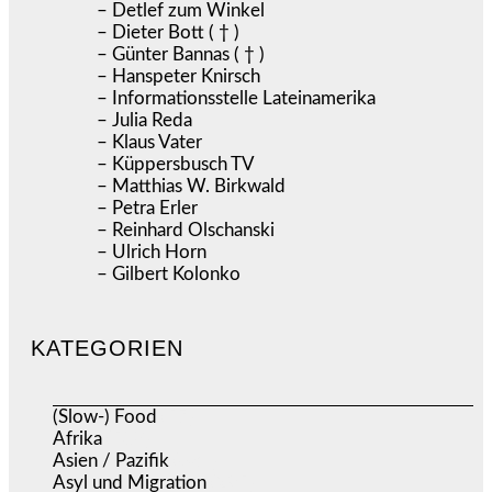
– Detlef zum Winkel
– Dieter Bott ( † )
– Günter Bannas ( † )
– Hanspeter Knirsch
– Informationsstelle Lateinamerika
– Julia Reda
– Klaus Vater
– Küppersbusch TV
– Matthias W. Birkwald
– Petra Erler
– Reinhard Olschanski
– Ulrich Horn
– Gilbert Kolonko
KATEGORIEN
(Slow-) Food
(57)
Afrika
(508)
Asien / Pazifik
(634)
Asyl und Migration
(295)