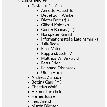
Autor*INN*en
Gastautor*inn*en
Annette Hauschild
Detlef zum Winkel
Dieter Bott ( † )
Gilbert Kolonko
Günter Bannas ( † )
Hanspeter Knirsch
Informationsstelle Lateinamerika
Julia Reda
Klaus Vater
Küppersbusch TV
Matthias W. Birkwald
Petra Erler
Reinhard Olschanski
Ulrich Horn
Andreas Zumach
Bettina Gaus ( † )
Christian Wolf
Helmut Lorscheid
Heiner Jüttner
Ingo Arend
Martin Böttger