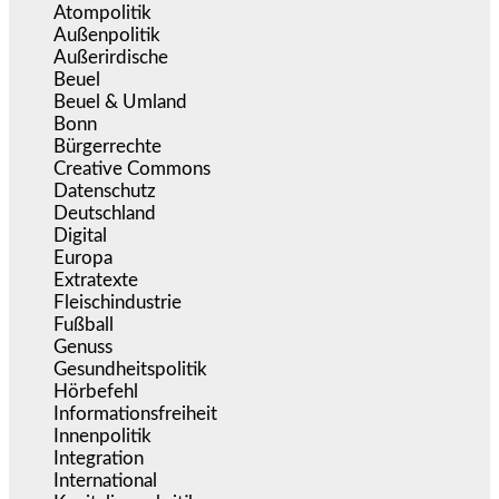
Atompolitik
(1)
Außenpolitik
(1.721)
Außerirdische
(39)
Beuel
(525)
Beuel & Umland
(2.457)
Bonn
(637)
Bürgerrechte
(1.673)
Creative Commons
(466)
Datenschutz
(379)
Deutschland
(5.051)
Digital
(1.978)
Europa
(3.274)
Extratexte
(199)
Fleischindustrie
(50)
Fußball
(1.518)
Genuss
(1.206)
Gesundheitspolitik
(852)
Hörbefehl
(166)
Informationsfreiheit
(16)
Innenpolitik
(1.922)
Integration
(443)
International
(5.496)