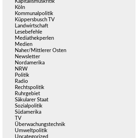
Kapitalismuskritik
(254)
Köln
(338)
Kommunalpolitik
(255)
Küppersbusch TV
(153)
Landwirtschaft
(216)
Lesebefehle
(2.605)
Mediathekperlen
(536)
Medien
(5.355)
Naher/Mittlerer Osten
(828)
Newsletter
(1.068)
Nordamerika
(1.141)
NRW
(977)
Politik
(9.188)
Radio
(484)
Rechtspolitik
(533)
Ruhrgebiet
(392)
Säkularer Staat
(70)
Sozialpolitik
(1.233)
Südamerika
(471)
TV
(1.714)
Überwachungstechnik
(545)
Umweltpolitik
(640)
Uncategorized
(144)