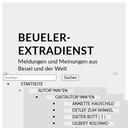
BEUELER-
EXTRADIENST
Meldungen und Meinungen aus
Beuel und der Welt
Mobile-
Suchfel
Suchen
Menü
ein-/au
nach:
ein-/ausblenden
STARTSEITE
AUTOR*INN*EN
GASTAUTOR*INN*EN
ANNETTE HAUSCHILD
DETLEF ZUM WINKEL
DIETER BOTT ( † )
GILBERT KOLONKO