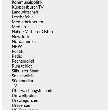
Kommunalpolitik
(255)
Küppersbusch TV
(153)
Landwirtschaft
(217)
Lesebefehle
(2.605)
Mediathekperlen
(536)
Medien
(5.358)
Naher/Mittlerer Osten
(828)
Newsletter
(1.068)
Nordamerika
(1.141)
NRW
(977)
Politik
(9.190)
Radio
(486)
Rechtspolitik
(535)
Ruhrgebiet
(392)
Säkularer Staat
(70)
Sozialpolitik
(1.235)
Südamerika
(471)
TV
(1.716)
Überwachungstechnik
(546)
Umweltpolitik
(641)
Uncategorized
(144)
Universum
(39)