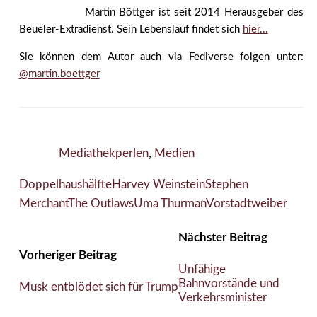
Martin Böttger ist seit 2014 Herausgeber des
Beueler-Extradienst. Sein Lebenslauf findet sich
hier...
Sie können dem Autor auch via Fediverse folgen unter:
@martin.boettger
Mediathekperlen
,
Medien
Doppelhaushälfte
Harvey Weinstein
Stephen
Merchant
The Outlaws
Uma Thurman
Vorstadtweiber
Nächster Beitrag
Vorheriger Beitrag
Unfähige
Bahnvorstände und
Musk entblödet sich für Trump
Verkehrsminister