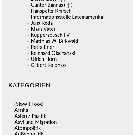
– Günter Bannas ( † )
– Hanspeter Knirsch
– Informationsstelle Lateinamerika
– Julia Reda
– Klaus Vater
– Küppersbusch TV
– Matthias W. Birkwald
– Petra Erler
– Reinhard Olschanski
– Ulrich Horn
– Gilbert Kolonko
KATEGORIEN
(Slow-) Food
(57)
Afrika
(508)
Asien / Pazifik
(634)
Asyl und Migration
(295)
Atompolitik
(1)
Außenpolitik
(1.721)