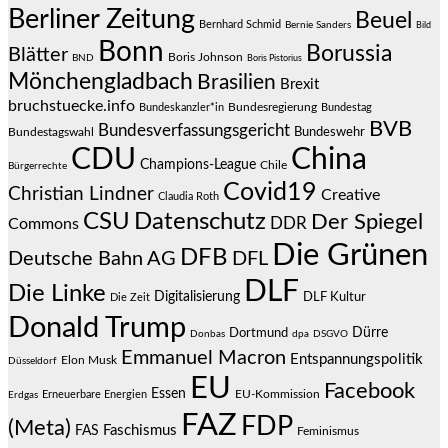
Berliner Zeitung
Beuel
Bernhard Schmid
Bernie Sanders
Bild
Bonn
Borussia
Blätter
Boris Johnson
BND
Boris Pistorius
Mönchengladbach
Brasilien
Brexit
bruchstuecke.info
Bundesregierung
Bundestag
Bundeskanzler*in
BVB
Bundesverfassungsgericht
Bundeswehr
Bundestagswahl
CDU
China
Champions-League
Chile
Bürgerrechte
Covid19
Christian Lindner
Creative
Claudia Roth
CSU
Datenschutz
Der Spiegel
DDR
Commons
Die Grünen
DFB
Deutsche Bahn AG
DFL
DLF
Die Linke
Digitalisierung
DLF Kultur
Die Zeit
Donald Trump
Dürre
Dortmund
Donbas
dpa
DSGVO
Emmanuel Macron
Entspannungspolitik
Elon Musk
Düsseldorf
EU
Facebook
Essen
EU-Kommission
Erneuerbare Energien
Erdgas
FAZ
FDP
(Meta)
Faschismus
FAS
Feminismus