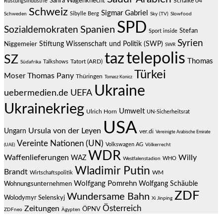
Sahra Wagenknecht
Schalke 04
Rüstungsindustrie
Schweiz
Sigmar Gabriel
Sibylle Berg
Schweden
Sky (TV)
Slowfood
SPD
Spanien
Sozialdemokraten
Stefan
Sport inside
Syrien
Stiftung Wissenschaft und Politik (SWP)
Niggemeier
SWR
telepolis
taz
SZ
Thomas
Talkshows
Tatort (ARD)
Südafrika
Türkei
Thomas Pany
Moser
Thüringen
Tomasz Konicz
Ukraine
uebermedien.de
UEFA
Ukrainekrieg
Umwelt
Ulrich Horn
UN-Sicherheitsrat
USA
Ursula von der Leyen
Ungarn
ver.di
Vereinigte Arabische Emirate
Vereinte Nationen (UN)
Volkswagen AG
(UAE)
Völkerrecht
WDR
Waffenlieferungen
Willy
WAZ
WHO
Westfalenstadion
Wladimir Putin
Brandt
Wirtschaftspolitik
WM
Wolfgang Pomrehn
Wolfgang Schäuble
Wohnungsunternehmen
ZDF
Wundersame Bahn
Wolodymyr Selenskyj
Xi Jinping
Österreich
Zeitungen
ÖPNV
ZDFneo
Ägypten