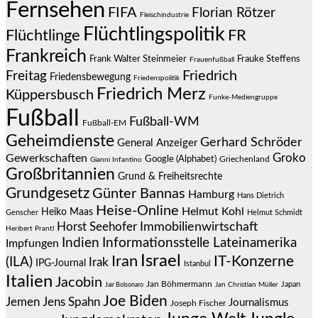
Fernsehen
FIFA
Florian Rötzer
Fleischindustrie
Flüchtlingspolitik
Flüchtlinge
FR
Frankreich
Frauke Steffens
Frank Walter Steinmeier
Frauenfußball
Friedrich
Freitag
Friedensbewegung
Friedenspolitik
Friedrich Merz
Küppersbusch
Funke-Mediengruppe
Fußball
Fußball-WM
Fußball-EM
Geheimdienste
Gerhard Schröder
General Anzeiger
Groko
Gewerkschaften
Google (Alphabet)
Griechenland
Gianni Infantino
Großbritannien
Grund & Freiheitsrechte
Grundgesetz
Günter Bannas
Hamburg
Hans Dietrich
Heise-Online
Helmut Kohl
Heiko Maas
Genscher
Helmut Schmidt
Immobilienwirtschaft
Horst Seehofer
Heribert Prantl
Indien
Informationsstelle Lateinamerika
Impfungen
Israel
Iran
IT-Konzerne
(ILA)
Irak
IPG-Journal
Istanbul
Italien
Jacobin
Jan Böhmermann
Japan
Jair Bolsonaro
Jan Christian Müller
Joe Biden
Jemen
Jens Spahn
Journalismus
Joseph Fischer