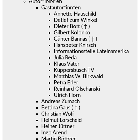
Autor*INN*en
Gastautor*inn*en
Annette Hauschild
Detlef zum Winkel
Dieter Bott ( † )
Gilbert Kolonko
Günter Bannas ( † )
Hanspeter Knirsch
Informationsstelle Lateinamerika
Julia Reda
Klaus Vater
Küppersbusch TV
Matthias W. Birkwald
Petra Erler
Reinhard Olschanski
Ulrich Horn
Andreas Zumach
Bettina Gaus ( † )
Christian Wolf
Helmut Lorscheid
Heiner Jüttner
Ingo Arend
Martin Böttger