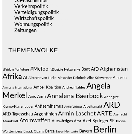
US-Faschismus
(344)
Verkehrspolitik
(539)
Verteidigungspolitik
(683)
Wirtschaftspolitik
(1.121)
Wohnungspolitik
(112)
Zeitungen
(525)
THEMENWOLKE
#MeToo
Afghanistan
3sat
AfD
#FridaysForFuture
(a)Soziale Netzwerke
Afrika
AI
Amazon
Albrecht von Lucke
Alexander Dobrindt
Alina Schwermer
Angela
Ampel-Koalition
Andrea Nahles
Amnesty International
Merkel
Annalena Baerbock
Anis Amri
Annegret
ARD
Antisemitismus
Kramp-Karrenbauer
Arbeitsmarkt
Antje Vollmer
Armin Laschet
ARTE
Argentinien
ARD-Tagesschau
Asylrecht
Atomwaffen
Axel Springer SE
Auswärtiges Amt
Atomkraft
Baden-
Berlin
Bayern
Barca
Württemberg
Barack Obama
Bayer-Monsanto