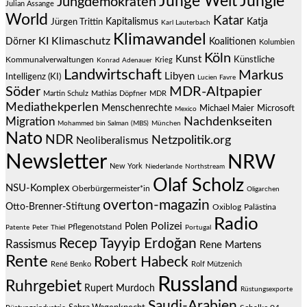
Junge Welt
Jungle
Jungdemokraten
Julian Assange
World
Katar
Jürgen Trittin
Kapitalismus
Katja
Karl Lauterbach
Klimawandel
KI
Klimaschutz
Dörner
Koalitionen
Kolumbien
Köln
Kunst
Künstliche
Kommunalverwaltungen
Krieg
Konrad Adenauer
Landwirtschaft
Markus
Libyen
Intelligenz (KI)
Lucien Favre
Söder
MDR-Altpapier
Martin Schulz
Mathias Döpfner
MDR
Mediathekperlen
Menschenrechte
Michael Maier
Microsoft
Mexico
Migration
Nachdenkseiten
Mohammed bin Salman (MBS)
München
Nato
NDR
Netzpolitik.org
Neoliberalismus
Newsletter
NRW
New York
Niederlande
Northstream
Olaf Scholz
NSU-Komplex
Oberbürgermeister*in
Oligarchen
overton-magazin
Otto-Brenner-Stiftung
Oxiblog
Palästina
Radio
Polizei
Polen
Pflegenotstand
Patente
Peter Thiel
Portugal
Recep Tayyip Erdoğan
Rassismus
Rene Martens
Rente
Robert Habeck
René Benko
Rolf Mützenich
Russland
Ruhrgebiet
Rupert Murdoch
Rüstungsexporte
Saudi-Arabien