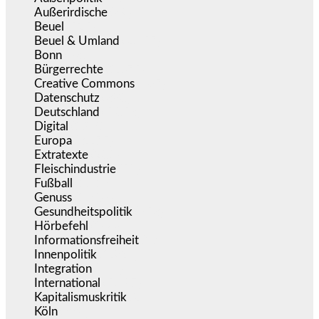
Außerirdische
(39)
Beuel
(525)
Beuel & Umland
(2.457)
Bonn
(637)
Bürgerrechte
(1.675)
Creative Commons
(467)
Datenschutz
(380)
Deutschland
(5.053)
Digital
(1.981)
Europa
(3.275)
Extratexte
(201)
Fleischindustrie
(50)
Fußball
(1.518)
Genuss
(1.206)
Gesundheitspolitik
(853)
Hörbefehl
(166)
Informationsfreiheit
(17)
Innenpolitik
(1.924)
Integration
(444)
International
(5.497)
Kapitalismuskritik
(254)
Köln
(338)