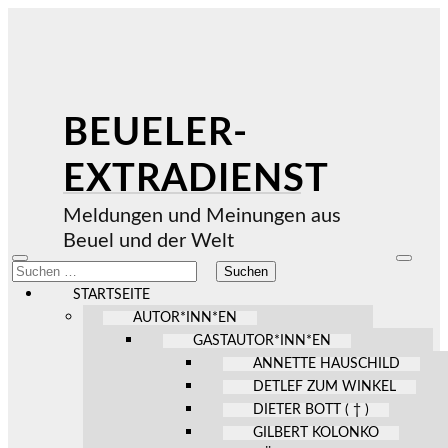
BEUELER-
EXTRADIENST
Meldungen und Meinungen aus
Beuel und der Welt
Mobile-
Suchfel
Suchen
Menü
ein-/au
nach:
ein-/ausblenden
STARTSEITE
AUTOR*INN*EN
GASTAUTOR*INN*EN
ANNETTE HAUSCHILD
DETLEF ZUM WINKEL
DIETER BOTT ( † )
GILBERT KOLONKO