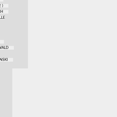
 )
CH
LLE
KWALD
NSKI