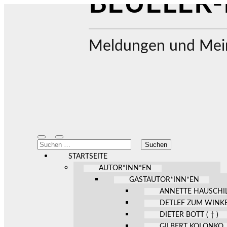
BEUELER-
Meldungen und Mein
Mobile-
Suchfeld
Suchen
Menü
ein-/ausblenden
nach:
ein-/ausblenden
STARTSEITE
AUTOR*INN*EN
GASTAUTOR*INN*EN
ANNETTE HAUSCHI
DETLEF ZUM WINK
DIETER BOTT ( † )
GILBERT KOLONKO