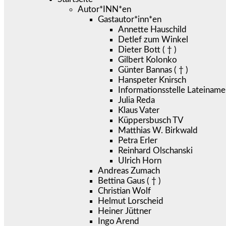
Autor*INN*en
Gastautor*inn*en
Annette Hauschild
Detlef zum Winkel
Dieter Bott ( † )
Gilbert Kolonko
Günter Bannas ( † )
Hanspeter Knirsch
Informationsstelle Lateiname
Julia Reda
Klaus Vater
Küppersbusch TV
Matthias W. Birkwald
Petra Erler
Reinhard Olschanski
Ulrich Horn
Andreas Zumach
Bettina Gaus ( † )
Christian Wolf
Helmut Lorscheid
Heiner Jüttner
Ingo Arend