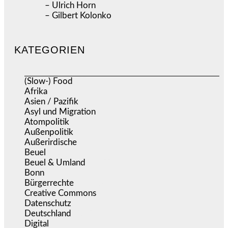
– Ulrich Horn
– Gilbert Kolonko
KATEGORIEN
(Slow-) Food
(57)
Afrika
(508)
Asien / Pazifik
(634)
Asyl und Migration
(295)
Atompolitik
(1)
Außenpolitik
(1.721)
Außerirdische
(39)
Beuel
(525)
Beuel & Umland
(2.457)
Bonn
(637)
Bürgerrechte
(1.673)
Creative Commons
(466)
Datenschutz
(379)
Deutschland
(5.051)
Digital
(1.978)