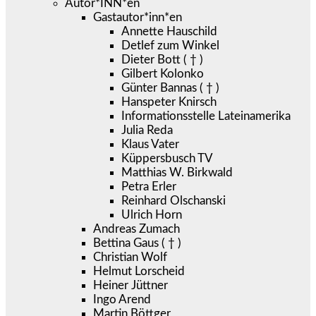
Autor*INN*en
Gastautor*inn*en
Annette Hauschild
Detlef zum Winkel
Dieter Bott ( † )
Gilbert Kolonko
Günter Bannas ( † )
Hanspeter Knirsch
Informationsstelle Lateinamerika
Julia Reda
Klaus Vater
Küppersbusch TV
Matthias W. Birkwald
Petra Erler
Reinhard Olschanski
Ulrich Horn
Andreas Zumach
Bettina Gaus ( † )
Christian Wolf
Helmut Lorscheid
Heiner Jüttner
Ingo Arend
Martin Böttger