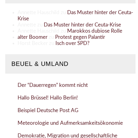
Annette Hauschild
zu
Das Muster hinter der Ceuta-
Krise
Annette
zu
Das Muster hinter der Ceuta-Krise
Annette Hauschild
zu
Marokkos dubiose Rolle
alter Boomer
zu
Protest gegen Palantir
Horst Becker
zu
Isch over SPD?
BEUEL & UMLAND
Der “Dauerregen” kommt nicht
Hallo Brüssel! Hallo Berlin!
Beispiel Deutsche Post AG
Meteorologie und Aufmerksamkeitsökonomie
Demokratie, Migration und gesellschaftliche