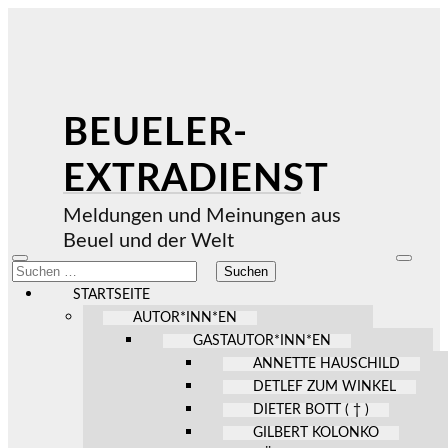
BEUELER-
EXTRADIENST
Meldungen und Meinungen aus
Beuel und der Welt
Mobile-
Suchfel
Suchen
Menü
ein-/au
nach:
ein-/ausblenden
STARTSEITE
AUTOR*INN*EN
GASTAUTOR*INN*EN
ANNETTE HAUSCHILD
DETLEF ZUM WINKEL
DIETER BOTT ( † )
GILBERT KOLONKO