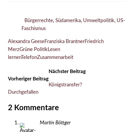
Bürgerrechte
,
Südamerika
,
Umweltpolitik
,
US-
Faschismus
Alexandra Geese
Franziska Brantner
Friedrich
Merz
Grüne Politik
Lesen
lernen
Telefon
Zusammenarbeit
Nächster Beitrag
Vorheriger Beitrag
Königstransfer?
Durchgefallen
2 Kommentare
Martin Böttger