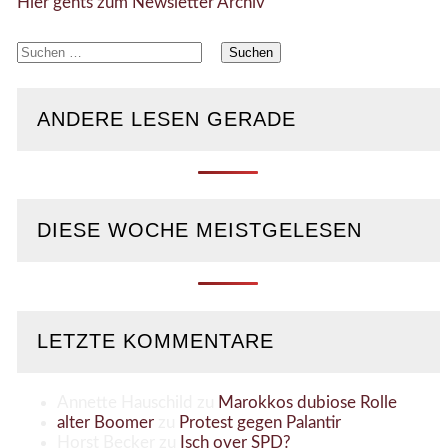
Hier gehts zum Newsletter Archiv
Suchen
nach:
ANDERE LESEN GERADE
DIESE WOCHE MEISTGELESEN
LETZTE KOMMENTARE
Annette Hauschild
zu
Marokkos dubiose Rolle
alter Boomer
zu
Protest gegen Palantir
Horst Becker
zu
Isch over SPD?