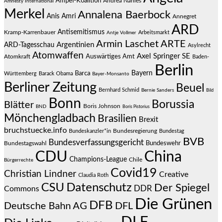
Ampel-Koalition
Andrea Nahles
Amnesty International
Merkel
Annalena Baerbock
Anis Amri
Annegret
ARD
Antisemitismus
Kramp-Karrenbauer
Arbeitsmarkt
Antje Vollmer
Armin Laschet
ARTE
Argentinien
ARD-Tagesschau
Asylrecht
Atomwaffen
Axel Springer SE
Auswärtiges Amt
Atomkraft
Baden-
Berlin
Bayern
Barca
Württemberg
Barack Obama
Bayer-Monsanto
Berliner Zeitung
Beuel
Bernhard Schmid
Bernie Sanders
Bild
Bonn
Borussia
Blätter
Boris Johnson
BND
Boris Pistorius
Mönchengladbach
Brasilien
Brexit
bruchstuecke.info
Bundesregierung
Bundestag
Bundeskanzler*in
BVB
Bundesverfassungsgericht
Bundeswehr
Bundestagswahl
CDU
China
Champions-League
Chile
Bürgerrechte
Covid19
Christian Lindner
Creative
Claudia Roth
CSU
Datenschutz
Der Spiegel
DDR
Commons
Die Grünen
DFB
Deutsche Bahn AG
DFL