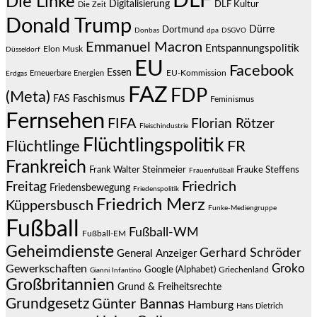
DLF
Die Linke
Digitalisierung
DLF Kultur
Die Zeit
Donald Trump
Dürre
Dortmund
Donbas
dpa
DSGVO
Emmanuel Macron
Entspannungspolitik
Elon Musk
Düsseldorf
EU
Facebook
Essen
EU-Kommission
Erneuerbare Energien
Erdgas
FAZ
FDP
(Meta)
Faschismus
FAS
Feminismus
Fernsehen
FIFA
Florian Rötzer
Fleischindustrie
Flüchtlingspolitik
Flüchtlinge
FR
Frankreich
Frauke Steffens
Frank Walter Steinmeier
Frauenfußball
Friedrich
Freitag
Friedensbewegung
Friedenspolitik
Friedrich Merz
Küppersbusch
Funke-Mediengruppe
Fußball
Fußball-WM
Fußball-EM
Geheimdienste
Gerhard Schröder
General Anzeiger
Groko
Gewerkschaften
Google (Alphabet)
Griechenland
Gianni Infantino
Großbritannien
Grund & Freiheitsrechte
Grundgesetz
Günter Bannas
Hamburg
Hans Dietrich