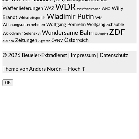
Volkswagen AG
(UAE)
Völkerrecht
WDR
Waffenlieferungen
Willy
WAZ
WHO
Westfalenstadion
Wladimir Putin
Brandt
Wirtschaftspolitik
WM
Wolfgang Pomrehn
Wolfgang Schäuble
Wohnungsunternehmen
ZDF
Wundersame Bahn
Wolodymyr Selenskyj
Xi Jinping
Österreich
Zeitungen
ÖPNV
ZDFneo
Ägypten
© 2026
Beueler-Extradienst
|
Impressum
|
Datenschutz
Theme von
Anders Norén
—
Hoch ↑
OK