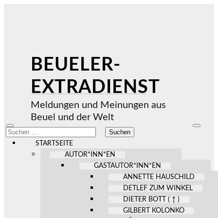
BEUELER-
EXTRADIENST
Meldungen und Meinungen aus
Beuel und der Welt
Mobile-
Suchfel
Suchen
Menü
ein-/au
nach:
ein-/ausblenden
STARTSEITE
AUTOR*INN*EN
GASTAUTOR*INN*EN
ANNETTE HAUSCHILD
DETLEF ZUM WINKEL
DIETER BOTT ( † )
GILBERT KOLONKO