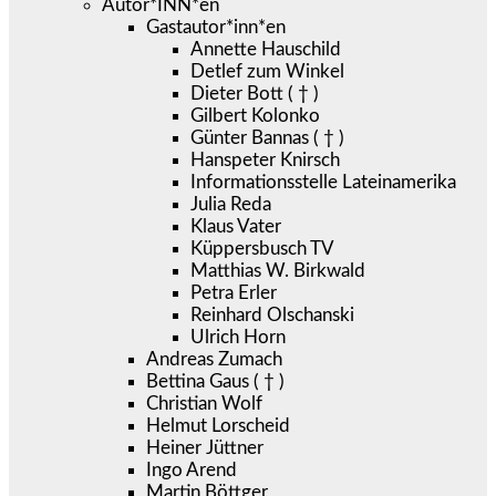
Autor*INN*en
Gastautor*inn*en
Annette Hauschild
Detlef zum Winkel
Dieter Bott ( † )
Gilbert Kolonko
Günter Bannas ( † )
Hanspeter Knirsch
Informationsstelle Lateinamerika
Julia Reda
Klaus Vater
Küppersbusch TV
Matthias W. Birkwald
Petra Erler
Reinhard Olschanski
Ulrich Horn
Andreas Zumach
Bettina Gaus ( † )
Christian Wolf
Helmut Lorscheid
Heiner Jüttner
Ingo Arend
Martin Böttger