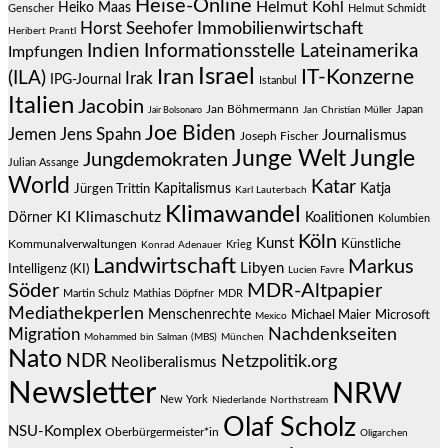
Heise-Online
Helmut Kohl
Heiko Maas
Genscher
Helmut Schmidt
Immobilienwirtschaft
Horst Seehofer
Heribert Prantl
Indien
Informationsstelle Lateinamerika
Impfungen
Israel
Iran
IT-Konzerne
(ILA)
Irak
IPG-Journal
Istanbul
Italien
Jacobin
Jan Böhmermann
Japan
Jair Bolsonaro
Jan Christian Müller
Joe Biden
Jemen
Jens Spahn
Journalismus
Joseph Fischer
Junge Welt
Jungle
Jungdemokraten
Julian Assange
World
Katar
Jürgen Trittin
Kapitalismus
Katja
Karl Lauterbach
Klimawandel
KI
Klimaschutz
Dörner
Koalitionen
Kolumbien
Köln
Kunst
Künstliche
Kommunalverwaltungen
Krieg
Konrad Adenauer
Landwirtschaft
Markus
Libyen
Intelligenz (KI)
Lucien Favre
Söder
MDR-Altpapier
Martin Schulz
Mathias Döpfner
MDR
Mediathekperlen
Menschenrechte
Michael Maier
Microsoft
Mexico
Migration
Nachdenkseiten
Mohammed bin Salman (MBS)
München
Nato
NDR
Netzpolitik.org
Neoliberalismus
Newsletter
NRW
New York
Niederlande
Northstream
Olaf Scholz
NSU-Komplex
Oberbürgermeister*in
Oligarchen