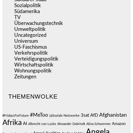
Sozialpolitik
(1.231)
Südamerika
(471)
TV
(1.714)
Überwachungstechnik
(543)
Umweltpolitik
(639)
Uncategorized
(144)
Universum
(38)
US-Faschismus
(343)
Verkehrspolitik
(538)
Verteidigungspolitik
(682)
Wirtschaftspolitik
(1.118)
Wohnungspolitik
(112)
Zeitungen
(523)
THEMENWOLKE
#MeToo
Afghanistan
3sat
AfD
#FridaysForFuture
(a)Soziale Netzwerke
Afrika
AI
Amazon
Albrecht von Lucke
Alexander Dobrindt
Alina Schwermer
Angela