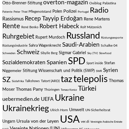
overton-magazin
Otto-Brenner-Stiftung
Oxiblog
Palästina
Radio
Polizei
Polen
Pflegenotstand
Patente
Peter Thiel
Portugal
Recep Tayyip Erdoğan
Rassismus
Rene Martens
Rente
Robert Habeck
René Benko
Rolf Mützenich
Russland
Ruhrgebiet
Rupert Murdoch
Rüstungsexporte
Saudi-Arabien
Sahra Wagenknecht
Schalke 04
Rüstungsindustrie
Schweiz
Sigmar Gabriel
Sibylle Berg
Schweden
Sky (TV)
Slowfood
SPD
Spanien
Sozialdemokraten
Stefan
Sport inside
Syrien
Stiftung Wissenschaft und Politik (SWP)
Niggemeier
SWR
telepolis
taz
SZ
Thomas
Talkshows
Tatort (ARD)
Südafrika
Türkei
Thomas Pany
Moser
Thüringen
Tomasz Konicz
Ukraine
uebermedien.de
UEFA
Ukrainekrieg
Umwelt
Ulrich Horn
UN-Sicherheitsrat
USA
Ursula von der Leyen
Ungarn
ver.di
Vereinigte Arabische Emirate
Vereinte Nationen (UN)