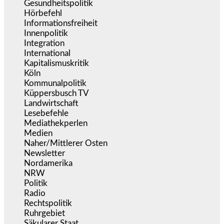
Gesundheitspolitik
(852)
Hörbefehl
(166)
Informationsfreiheit
(15)
Innenpolitik
(1.920)
Integration
(441)
International
(5.494)
Kapitalismuskritik
(253)
Köln
(338)
Kommunalpolitik
(255)
Küppersbusch TV
(152)
Landwirtschaft
(216)
Lesebefehle
(2.604)
Mediathekperlen
(536)
Medien
(5.353)
Naher/Mittlerer Osten
(828)
Newsletter
(1.068)
Nordamerika
(1.140)
NRW
(977)
Politik
(9.186)
Radio
(484)
Rechtspolitik
(531)
Ruhrgebiet
(392)
Säkularer Staat
(70)