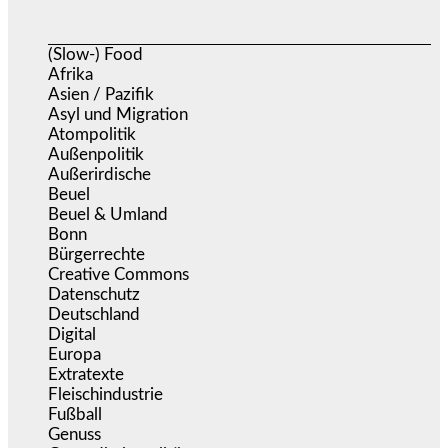
(Slow-) Food
(57)
Afrika
(508)
Asien / Pazifik
(633)
Asyl und Migration
(295)
Atompolitik
(1)
Außenpolitik
(1.719)
Außerirdische
(39)
Beuel
(525)
Beuel & Umland
(2.457)
Bonn
(637)
Bürgerrechte
(1.671)
Creative Commons
(465)
Datenschutz
(377)
Deutschland
(5.050)
Digital
(1.976)
Europa
(3.272)
Extratexte
(199)
Fleischindustrie
(50)
Fußball
(1.518)
Genuss
(1.206)