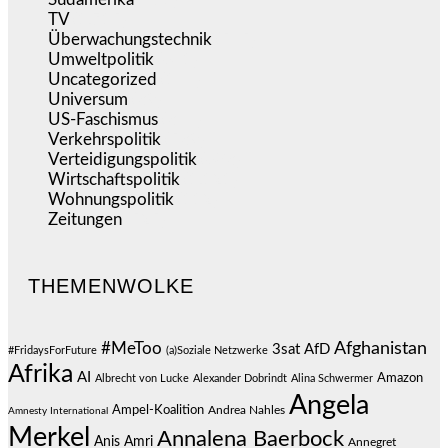
TV
(1.715)
Überwachungstechnik
(545)
Umweltpolitik
(641)
Uncategorized
(144)
Universum
(39)
US-Faschismus
(344)
Verkehrspolitik
(539)
Verteidigungspolitik
(683)
Wirtschaftspolitik
(1.121)
Wohnungspolitik
(112)
Zeitungen
(525)
THEMENWOLKE
#MeToo
Afghanistan
3sat
AfD
#FridaysForFuture
(a)Soziale Netzwerke
Afrika
AI
Amazon
Albrecht von Lucke
Alexander Dobrindt
Alina Schwermer
Angela
Ampel-Koalition
Andrea Nahles
Amnesty International
Merkel
Annalena Baerbock
Anis Amri
Annegret