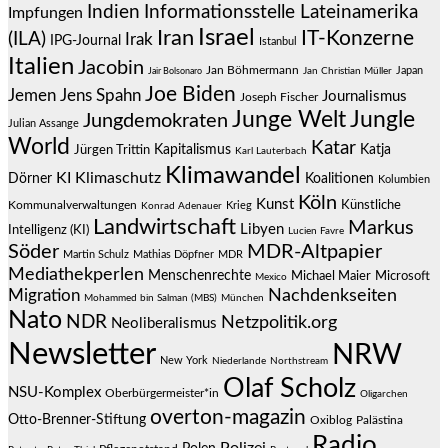
Indien
Informationsstelle Lateinamerika
Impfungen
Israel
Iran
IT-Konzerne
(ILA)
Irak
IPG-Journal
Istanbul
Italien
Jacobin
Jan Böhmermann
Japan
Jair Bolsonaro
Jan Christian Müller
Joe Biden
Jemen
Jens Spahn
Journalismus
Joseph Fischer
Junge Welt
Jungle
Jungdemokraten
Julian Assange
World
Katar
Jürgen Trittin
Kapitalismus
Katja
Karl Lauterbach
Klimawandel
KI
Klimaschutz
Dörner
Koalitionen
Kolumbien
Köln
Kunst
Künstliche
Kommunalverwaltungen
Krieg
Konrad Adenauer
Landwirtschaft
Markus
Libyen
Intelligenz (KI)
Lucien Favre
Söder
MDR-Altpapier
Martin Schulz
Mathias Döpfner
MDR
Mediathekperlen
Menschenrechte
Michael Maier
Microsoft
Mexico
Migration
Nachdenkseiten
Mohammed bin Salman (MBS)
München
Nato
NDR
Netzpolitik.org
Neoliberalismus
Newsletter
NRW
New York
Niederlande
Northstream
Olaf Scholz
NSU-Komplex
Oberbürgermeister*in
Oligarchen
overton-magazin
Otto-Brenner-Stiftung
Oxiblog
Palästina
Radio
Polizei