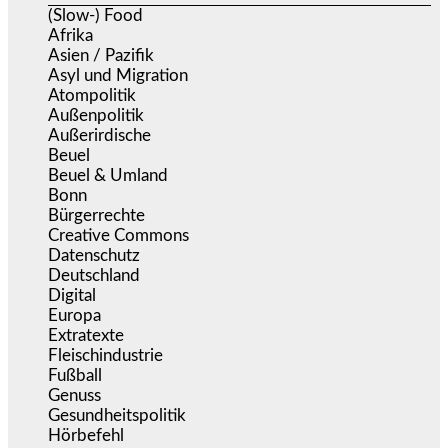
(Slow-) Food
(57)
Afrika
(508)
Asien / Pazifik
(634)
Asyl und Migration
(295)
Atompolitik
(1)
Außenpolitik
(1.721)
Außerirdische
(39)
Beuel
(525)
Beuel & Umland
(2.457)
Bonn
(637)
Bürgerrechte
(1.674)
Creative Commons
(466)
Datenschutz
(379)
Deutschland
(5.052)
Digital
(1.980)
Europa
(3.275)
Extratexte
(200)
Fleischindustrie
(50)
Fußball
(1.518)
Genuss
(1.206)
Gesundheitspolitik
(853)
Hörbefehl
(166)