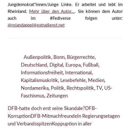
Jungdemokrat*innen/Junge Linke. Er arbeitet und lebt im
Rheinland.
Mehr über den Autor...
. Sie können dem Autor
auch im #Fediverse folgen unter:
@rolandappel@extradienst.net
Außenpolitik
,
Bonn
,
Bürgerrechte
,
Deutschland
,
Digital
,
Europa
,
Fußball
,
Informationsfreiheit
,
International
,
Kapitalismuskritik
,
Lesebefehle
,
Medien
,
Nordamerika
,
Politik
,
Rechtspolitik
,
TV
,
US-
Faschismus
,
Zeitungen
DFB-hatte doch erst seine Skandale?
DFB-
Korruption
DFB-Mitmachfreunde
In Regierungsetagen
und Verbandsspitzen
Koppuption in aller