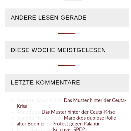
nach:
ANDERE LESEN GERADE
DIESE WOCHE MEISTGELESEN
LETZTE KOMMENTARE
Annette Hauschild
zu
Das Muster hinter der Ceuta-
Krise
Annette
zu
Das Muster hinter der Ceuta-Krise
Annette Hauschild
zu
Marokkos dubiose Rolle
alter Boomer
zu
Protest gegen Palantir
Horst Becker
zu
Isch over SPD?