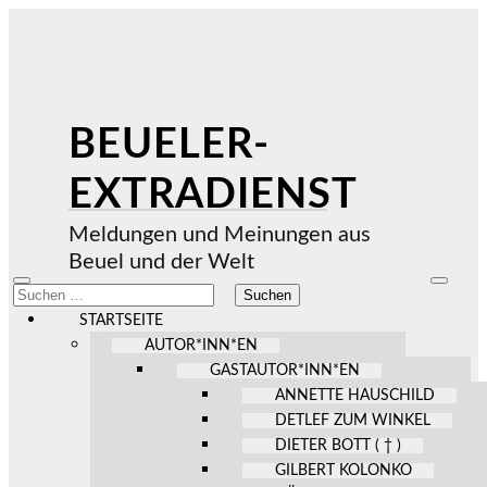
BEUELER-
EXTRADIENST
Meldungen und Meinungen aus
Beuel und der Welt
Mobile-
Suchfel
Suchen
Menü
ein-/au
nach:
ein-/ausblenden
STARTSEITE
AUTOR*INN*EN
GASTAUTOR*INN*EN
ANNETTE HAUSCHILD
DETLEF ZUM WINKEL
DIETER BOTT ( † )
GILBERT KOLONKO