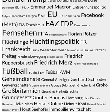
Dürre
Dortmund
Donbas
dpa
DSGVO
Emmanuel Macron
Entspannungspolitik
Elon Musk
Düsseldorf
EU
Facebook
Essen
EU-Kommission
Erneuerbare Energien
Erdgas
FAZ
FDP
(Meta)
Faschismus
FAS
Feminismus
Fernsehen
FIFA
Florian Rötzer
Fleischindustrie
Flüchtlingspolitik
Flüchtlinge
FR
Frankreich
Frauke Steffens
Frank Walter Steinmeier
Frauenfußball
Friedrich
Freitag
Friedensbewegung
Friedenspolitik
Friedrich Merz
Küppersbusch
Funke-Mediengruppe
Fußball
Fußball-WM
Fußball-EM
Geheimdienste
Gerhard Schröder
General Anzeiger
Groko
Gewerkschaften
Google (Alphabet)
Griechenland
Gianni Infantino
Großbritannien
Grund & Freiheitsrechte
Grundgesetz
Günter Bannas
Hamburg
Hans Dietrich
Heise-Online
Helmut Kohl
Heiko Maas
Genscher
Helmut Schmidt
Immobilienwirtschaft
Horst Seehofer
Heribert Prantl