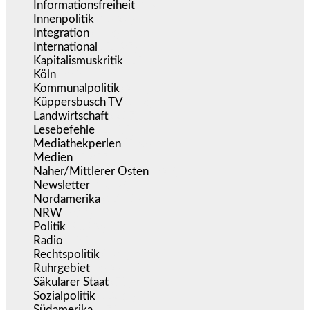
Informationsfreiheit
(16)
Innenpolitik
(1.923)
Integration
(443)
International
(5.497)
Kapitalismuskritik
(254)
Köln
(338)
Kommunalpolitik
(255)
Küppersbusch TV
(153)
Landwirtschaft
(217)
Lesebefehle
(2.605)
Mediathekperlen
(536)
Medien
(5.357)
Naher/Mittlerer Osten
(828)
Newsletter
(1.068)
Nordamerika
(1.141)
NRW
(977)
Politik
(9.189)
Radio
(485)
Rechtspolitik
(534)
Ruhrgebiet
(392)
Säkularer Staat
(70)
Sozialpolitik
(1.234)
Südamerika
(471)