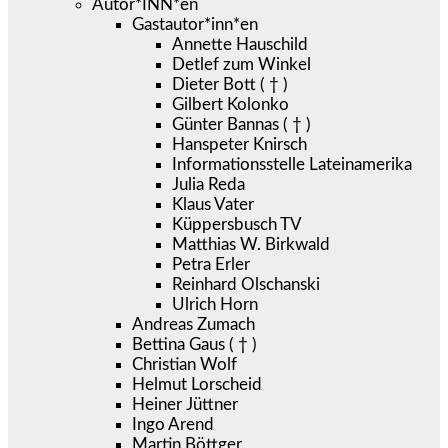
Autor*INN*en
Gastautor*inn*en
Annette Hauschild
Detlef zum Winkel
Dieter Bott ( † )
Gilbert Kolonko
Günter Bannas ( † )
Hanspeter Knirsch
Informationsstelle Lateinamerika
Julia Reda
Klaus Vater
Küppersbusch TV
Matthias W. Birkwald
Petra Erler
Reinhard Olschanski
Ulrich Horn
Andreas Zumach
Bettina Gaus ( † )
Christian Wolf
Helmut Lorscheid
Heiner Jüttner
Ingo Arend
Martin Böttger