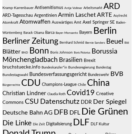
ARD
Antisemitismus
Kramp-Karrenbauer
Arbeitsmarkt
Antje Vollmer
Armin Laschet
ARTE
Argentinien
ARD-Tagesschau
Asylrecht
Atomwaffen
Axel Springer SE
Auswärtiges Amt
Atomkraft
Baden-
Berlin
Bayern
Barca
Württemberg
Barack Obama
Bayer-Monsanto
Berliner Zeitung
Beuel
Bernhard Schmid
Bernie Sanders
Bild
Bonn
Borussia
Blätter
Boris Johnson
BND
Boris Pistorius
Mönchengladbach
Brasilien
Brexit
bruchstuecke.info
Bundesregierung
Bundestag
Bundeskanzler*in
BVB
Bundesverfassungsgericht
Bundeswehr
Bundestagswahl
CDU
China
Champions-League
Chile
Bürgerrechte
Covid19
Christian Lindner
Creative
Claudia Roth
CSU
Datenschutz
Der Spiegel
DDR
Commons
Die Grünen
DFB
Deutsche Bahn AG
DFL
DLF
Die Linke
Digitalisierung
DLF Kultur
Die Zeit
Donald Trump