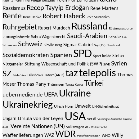
Polen
Pflegenotstand
Patente
Peter Thiel
Portugal
Recep Tayyip Erdoğan
Rassismus
Rene Martens
Rente
Robert Habeck
René Benko
Rolf Mützenich
Russland
Ruhrgebiet
Rupert Murdoch
Rüstungsexporte
Saudi-Arabien
Sahra Wagenknecht
Schalke 04
Rüstungsindustrie
Schweiz
Sigmar Gabriel
Sibylle Berg
Schweden
Sky (TV)
Slowfood
SPD
Spanien
Sozialdemokraten
Stefan
Sport inside
Syrien
Stiftung Wissenschaft und Politik (SWP)
Niggemeier
SWR
telepolis
taz
SZ
Thomas
Talkshows
Tatort (ARD)
Südafrika
Türkei
Thomas Pany
Moser
Thüringen
Tomasz Konicz
Ukraine
uebermedien.de
UEFA
Ukrainekrieg
Umwelt
Ulrich Horn
UN-Sicherheitsrat
USA
Ursula von der Leyen
Ungarn
ver.di
Vereinigte Arabische Emirate
Vereinte Nationen (UN)
Volkswagen AG
(UAE)
Völkerrecht
WDR
Waffenlieferungen
Willy
WAZ
WHO
Westfalenstadion