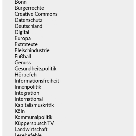
Bonn
(637)
Bürgerrechte
(1.673)
Creative Commons
(466)
Datenschutz
(379)
Deutschland
(5.051)
Digital
(1.979)
Europa
(3.274)
Extratexte
(199)
Fleischindustrie
(50)
Fußball
(1.518)
Genuss
(1.206)
Gesundheitspolitik
(852)
Hörbefehl
(166)
Informationsfreiheit
(16)
Innenpolitik
(1.922)
Integration
(443)
International
(5.496)
Kapitalismuskritik
(254)
Köln
(338)
Kommunalpolitik
(255)
Küppersbusch TV
(153)
Landwirtschaft
(216)
Lesebefehle
(2.605)