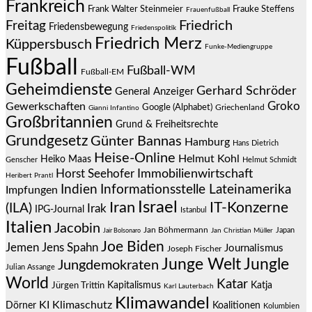
Frankreich
Frauke Steffens
Frank Walter Steinmeier
Frauenfußball
Friedrich
Freitag
Friedensbewegung
Friedenspolitik
Friedrich Merz
Küppersbusch
Funke-Mediengruppe
Fußball
Fußball-WM
Fußball-EM
Geheimdienste
Gerhard Schröder
General Anzeiger
Groko
Gewerkschaften
Google (Alphabet)
Griechenland
Gianni Infantino
Großbritannien
Grund & Freiheitsrechte
Grundgesetz
Günter Bannas
Hamburg
Hans Dietrich
Heise-Online
Helmut Kohl
Heiko Maas
Genscher
Helmut Schmidt
Immobilienwirtschaft
Horst Seehofer
Heribert Prantl
Indien
Informationsstelle Lateinamerika
Impfungen
Israel
Iran
IT-Konzerne
(ILA)
Irak
IPG-Journal
Istanbul
Italien
Jacobin
Jan Böhmermann
Japan
Jair Bolsonaro
Jan Christian Müller
Joe Biden
Jemen
Jens Spahn
Journalismus
Joseph Fischer
Junge Welt
Jungle
Jungdemokraten
Julian Assange
World
Katar
Jürgen Trittin
Kapitalismus
Katja
Karl Lauterbach
Klimawandel
KI
Klimaschutz
Dörner
Koalitionen
Kolumbien