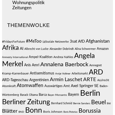
Wohnungspolitik
(112)
Zeitungen
(524)
THEMENWOLKE
#MeToo
Afghanistan
3sat
AfD
#FridaysForFuture
(a)Soziale Netzwerke
Afrika
AI
Amazon
Albrecht von Lucke
Alexander Dobrindt
Alina Schwermer
Angela
Ampel-Koalition
Andrea Nahles
Amnesty International
Merkel
Annalena Baerbock
Anis Amri
Annegret
ARD
Antisemitismus
Kramp-Karrenbauer
Arbeitsmarkt
Antje Vollmer
Armin Laschet
ARTE
Argentinien
ARD-Tagesschau
Asylrecht
Atomwaffen
Axel Springer SE
Auswärtiges Amt
Atomkraft
Baden-
Berlin
Bayern
Barca
Württemberg
Barack Obama
Bayer-Monsanto
Berliner Zeitung
Beuel
Bernhard Schmid
Bernie Sanders
Bild
Bonn
Borussia
Blätter
Boris Johnson
BND
Boris Pistorius