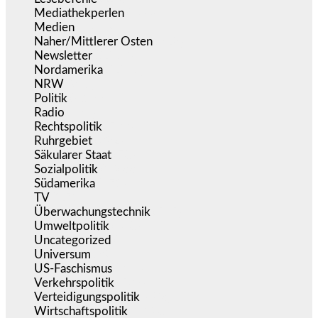
Mediathekperlen
(536)
Medien
(5.356)
Naher/Mittlerer Osten
(828)
Newsletter
(1.068)
Nordamerika
(1.141)
NRW
(977)
Politik
(9.188)
Radio
(484)
Rechtspolitik
(533)
Ruhrgebiet
(392)
Säkularer Staat
(70)
Sozialpolitik
(1.233)
Südamerika
(471)
TV
(1.714)
Überwachungstechnik
(545)
Umweltpolitik
(640)
Uncategorized
(144)
Universum
(39)
US-Faschismus
(344)
Verkehrspolitik
(538)
Verteidigungspolitik
(683)
Wirtschaftspolitik
(1.120)