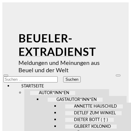
BEUELER-
EXTRADIENST
Meldungen und Meinungen aus
Beuel und der Welt
Mobile-
Suchfel
Suchen
Menü
ein-/au
nach:
ein-/ausblenden
STARTSEITE
AUTOR*INN*EN
GASTAUTOR*INN*EN
ANNETTE HAUSCHILD
DETLEF ZUM WINKEL
DIETER BOTT ( † )
GILBERT KOLONKO