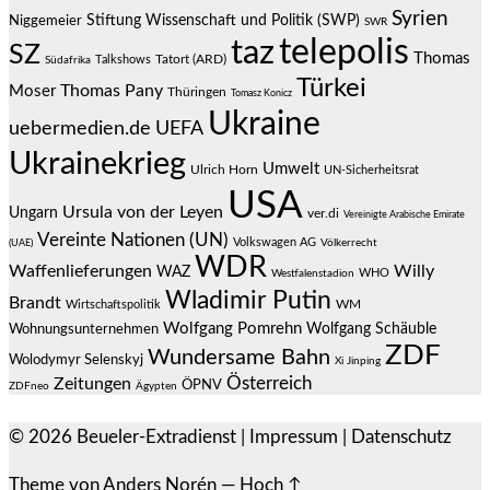
Syrien
Stiftung Wissenschaft und Politik (SWP)
Niggemeier
SWR
telepolis
taz
SZ
Thomas
Talkshows
Tatort (ARD)
Südafrika
Türkei
Thomas Pany
Moser
Thüringen
Tomasz Konicz
Ukraine
uebermedien.de
UEFA
Ukrainekrieg
Umwelt
Ulrich Horn
UN-Sicherheitsrat
USA
Ursula von der Leyen
Ungarn
ver.di
Vereinigte Arabische Emirate
Vereinte Nationen (UN)
Volkswagen AG
(UAE)
Völkerrecht
WDR
Waffenlieferungen
Willy
WAZ
WHO
Westfalenstadion
Wladimir Putin
Brandt
Wirtschaftspolitik
WM
Wolfgang Pomrehn
Wolfgang Schäuble
Wohnungsunternehmen
ZDF
Wundersame Bahn
Wolodymyr Selenskyj
Xi Jinping
Österreich
Zeitungen
ÖPNV
ZDFneo
Ägypten
© 2026
Beueler-Extradienst
|
Impressum
|
Datenschutz
Theme von
Anders Norén
—
Hoch ↑