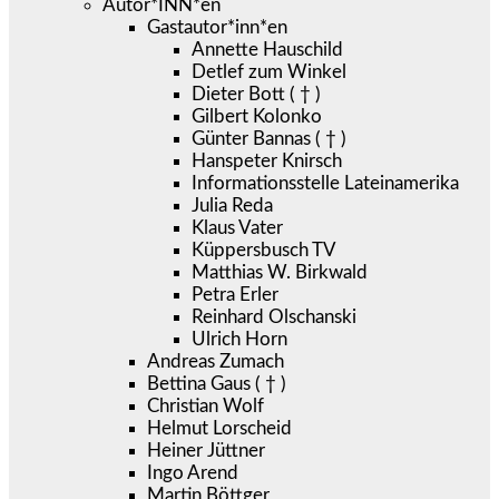
Autor*INN*en
Gastautor*inn*en
Annette Hauschild
Detlef zum Winkel
Dieter Bott ( † )
Gilbert Kolonko
Günter Bannas ( † )
Hanspeter Knirsch
Informationsstelle Lateinamerika
Julia Reda
Klaus Vater
Küppersbusch TV
Matthias W. Birkwald
Petra Erler
Reinhard Olschanski
Ulrich Horn
Andreas Zumach
Bettina Gaus ( † )
Christian Wolf
Helmut Lorscheid
Heiner Jüttner
Ingo Arend
Martin Böttger