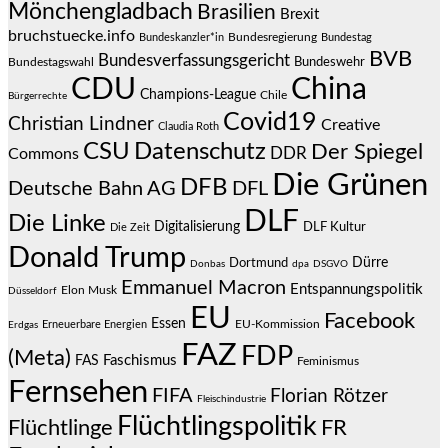
Mönchengladbach
Brasilien
Brexit
bruchstuecke.info
Bundesregierung
Bundestag
Bundeskanzler*in
BVB
Bundesverfassungsgericht
Bundeswehr
Bundestagswahl
CDU
China
Champions-League
Chile
Bürgerrechte
Covid19
Christian Lindner
Creative
Claudia Roth
CSU
Datenschutz
Der Spiegel
DDR
Commons
Die Grünen
DFB
Deutsche Bahn AG
DFL
DLF
Die Linke
Digitalisierung
DLF Kultur
Die Zeit
Donald Trump
Dürre
Dortmund
Donbas
dpa
DSGVO
Emmanuel Macron
Entspannungspolitik
Elon Musk
Düsseldorf
EU
Facebook
Essen
EU-Kommission
Erneuerbare Energien
Erdgas
FAZ
FDP
(Meta)
Faschismus
FAS
Feminismus
Fernsehen
FIFA
Florian Rötzer
Fleischindustrie
Flüchtlingspolitik
Flüchtlinge
FR