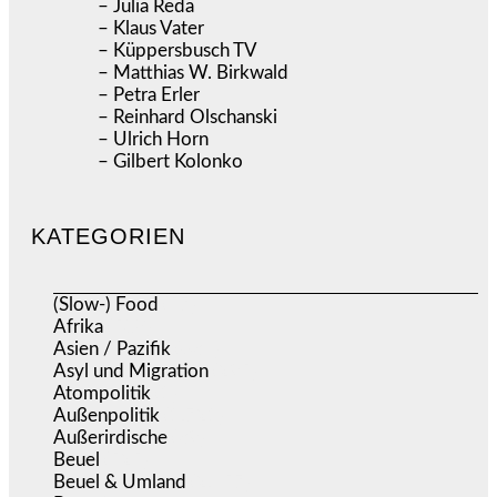
– Julia Reda
– Klaus Vater
– Küppersbusch TV
– Matthias W. Birkwald
– Petra Erler
– Reinhard Olschanski
– Ulrich Horn
– Gilbert Kolonko
KATEGORIEN
(Slow-) Food
(57)
Afrika
(508)
Asien / Pazifik
(634)
Asyl und Migration
(295)
Atompolitik
(1)
Außenpolitik
(1.721)
Außerirdische
(39)
Beuel
(525)
Beuel & Umland
(2.457)