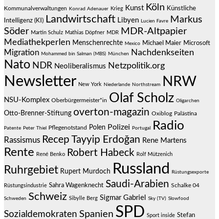
Köln
Kunst
Künstliche
Kommunalverwaltungen
Krieg
Konrad Adenauer
Landwirtschaft
Markus
Libyen
Intelligenz (KI)
Lucien Favre
Söder
MDR-Altpapier
Martin Schulz
Mathias Döpfner
MDR
Mediathekperlen
Menschenrechte
Michael Maier
Microsoft
Mexico
Migration
Nachdenkseiten
Mohammed bin Salman (MBS)
München
Nato
NDR
Netzpolitik.org
Neoliberalismus
Newsletter
NRW
New York
Niederlande
Northstream
Olaf Scholz
NSU-Komplex
Oberbürgermeister*in
Oligarchen
overton-magazin
Otto-Brenner-Stiftung
Oxiblog
Palästina
Radio
Polizei
Polen
Pflegenotstand
Patente
Peter Thiel
Portugal
Recep Tayyip Erdoğan
Rassismus
Rene Martens
Rente
Robert Habeck
René Benko
Rolf Mützenich
Russland
Ruhrgebiet
Rupert Murdoch
Rüstungsexporte
Saudi-Arabien
Sahra Wagenknecht
Schalke 04
Rüstungsindustrie
Schweiz
Sigmar Gabriel
Sibylle Berg
Schweden
Sky (TV)
Slowfood
SPD
Spanien
Sozialdemokraten
Stefan
Sport inside