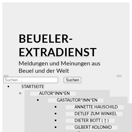
BEUELER-
EXTRADIENST
Meldungen und Meinungen aus
Beuel und der Welt
Mobile-
Suchfel
Suchen
Menü
ein-/au
nach:
ein-/ausblenden
STARTSEITE
AUTOR*INN*EN
GASTAUTOR*INN*EN
ANNETTE HAUSCHILD
DETLEF ZUM WINKEL
DIETER BOTT ( † )
GILBERT KOLONKO