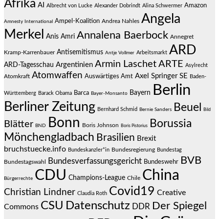
Afrika
AI
Amazon
Albrecht von Lucke
Alexander Dobrindt
Alina Schwermer
Angela
Ampel-Koalition
Andrea Nahles
Amnesty International
Merkel
Annalena Baerbock
Anis Amri
Annegret
ARD
Antisemitismus
Kramp-Karrenbauer
Arbeitsmarkt
Antje Vollmer
Armin Laschet
ARTE
Argentinien
ARD-Tagesschau
Asylrecht
Atomwaffen
Axel Springer SE
Auswärtiges Amt
Atomkraft
Baden-
Berlin
Bayern
Barca
Württemberg
Barack Obama
Bayer-Monsanto
Berliner Zeitung
Beuel
Bernhard Schmid
Bernie Sanders
Bild
Bonn
Borussia
Blätter
Boris Johnson
BND
Boris Pistorius
Mönchengladbach
Brasilien
Brexit
bruchstuecke.info
Bundesregierung
Bundestag
Bundeskanzler*in
BVB
Bundesverfassungsgericht
Bundeswehr
Bundestagswahl
CDU
China
Champions-League
Chile
Bürgerrechte
Covid19
Christian Lindner
Creative
Claudia Roth
CSU
Datenschutz
Der Spiegel
DDR
Commons