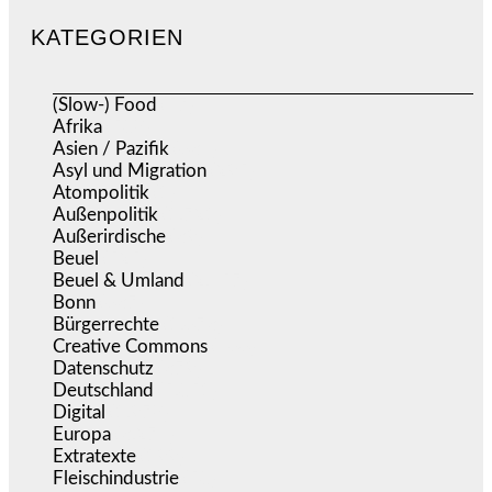
KATEGORIEN
(Slow-) Food
(57)
Afrika
(508)
Asien / Pazifik
(634)
Asyl und Migration
(295)
Atompolitik
(1)
Außenpolitik
(1.721)
Außerirdische
(39)
Beuel
(525)
Beuel & Umland
(2.457)
Bonn
(637)
Bürgerrechte
(1.673)
Creative Commons
(466)
Datenschutz
(379)
Deutschland
(5.051)
Digital
(1.978)
Europa
(3.274)
Extratexte
(199)
Fleischindustrie
(50)