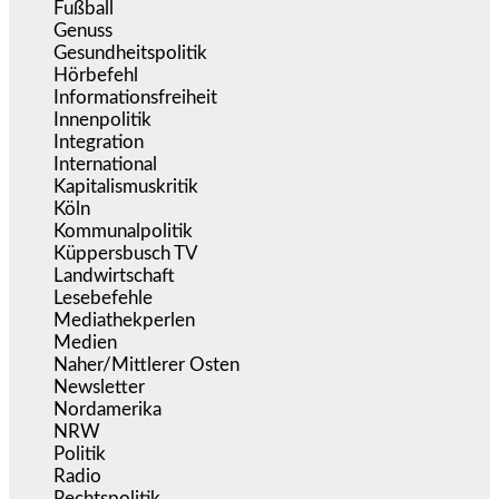
Fußball
(1.518)
Genuss
(1.206)
Gesundheitspolitik
(852)
Hörbefehl
(166)
Informationsfreiheit
(16)
Innenpolitik
(1.922)
Integration
(443)
International
(5.496)
Kapitalismuskritik
(254)
Köln
(338)
Kommunalpolitik
(255)
Küppersbusch TV
(153)
Landwirtschaft
(216)
Lesebefehle
(2.605)
Mediathekperlen
(536)
Medien
(5.355)
Naher/Mittlerer Osten
(828)
Newsletter
(1.068)
Nordamerika
(1.141)
NRW
(977)
Politik
(9.188)
Radio
(484)
Rechtspolitik
(533)