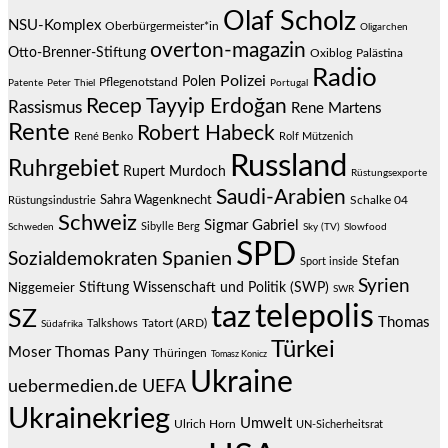
Olaf Scholz
NSU-Komplex
Oberbürgermeister*in
Oligarchen
overton-magazin
Otto-Brenner-Stiftung
Oxiblog
Palästina
Radio
Polizei
Polen
Pflegenotstand
Patente
Peter Thiel
Portugal
Recep Tayyip Erdoğan
Rassismus
Rene Martens
Rente
Robert Habeck
René Benko
Rolf Mützenich
Russland
Ruhrgebiet
Rupert Murdoch
Rüstungsexporte
Saudi-Arabien
Sahra Wagenknecht
Schalke 04
Rüstungsindustrie
Schweiz
Sigmar Gabriel
Sibylle Berg
Schweden
Sky (TV)
Slowfood
SPD
Spanien
Sozialdemokraten
Stefan
Sport inside
Syrien
Stiftung Wissenschaft und Politik (SWP)
Niggemeier
SWR
telepolis
taz
SZ
Thomas
Talkshows
Tatort (ARD)
Südafrika
Türkei
Thomas Pany
Moser
Thüringen
Tomasz Konicz
Ukraine
uebermedien.de
UEFA
Ukrainekrieg
Umwelt
Ulrich Horn
UN-Sicherheitsrat