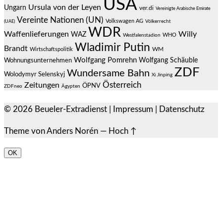
USA
Ursula von der Leyen
Ungarn
ver.di
Vereinigte Arabische Emirate
Vereinte Nationen (UN)
Volkswagen AG
(UAE)
Völkerrecht
WDR
Waffenlieferungen
Willy
WAZ
WHO
Westfalenstadion
Wladimir Putin
Brandt
Wirtschaftspolitik
WM
Wolfgang Pomrehn
Wolfgang Schäuble
Wohnungsunternehmen
ZDF
Wundersame Bahn
Wolodymyr Selenskyj
Xi Jinping
Österreich
Zeitungen
ÖPNV
ZDFneo
Ägypten
© 2026
Beueler-Extradienst
|
Impressum
|
Datenschutz
Theme von
Anders Norén
—
Hoch ↑
OK