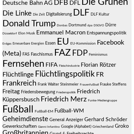
Die Grünen
DFB
Deutsche Bahn AG
DFL
DLF
Die Linke
Digitalisierung
DLF Kultur
Die Zeit
Donald Trump
Dürre
Dortmund
Donbas
dpa
DSGVO
Emmanuel Macron
Entspannungspolitik
Elon Musk
Düsseldorf
EU
Facebook
Essen
EU-Kommission
Erneuerbare Energien
Erdgas
FAZ
FDP
(Meta)
Faschismus
FAS
Feminismus
Fernsehen
FIFA
Florian Rötzer
Fleischindustrie
Flüchtlingspolitik
Flüchtlinge
FR
Frankreich
Frauke Steffens
Frank Walter Steinmeier
Frauenfußball
Friedrich
Freitag
Friedensbewegung
Friedenspolitik
Friedrich Merz
Küppersbusch
Funke-Mediengruppe
Fußball
Fußball-WM
Fußball-EM
Geheimdienste
Gerhard Schröder
General Anzeiger
Groko
Gewerkschaften
Google (Alphabet)
Griechenland
Gianni Infantino
Großbritannien
Grund & Freiheitsrechte