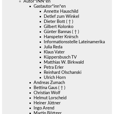
Autor*INN*en
Gastautor*inn*en
Annette Hauschild
Detlef zum Winkel
Dieter Bott ( † )
Gilbert Kolonko
Günter Bannas ( † )
Hanspeter Knirsch
Informationsstelle Lateinamerika
Julia Reda
Klaus Vater
Küppersbusch TV
Matthias W. Birkwald
Petra Erler
Reinhard Olschanski
Ulrich Horn
Andreas Zumach
Bettina Gaus ( † )
Christian Wolf
Helmut Lorscheid
Heiner Jüttner
Ingo Arend
Martin Böttger