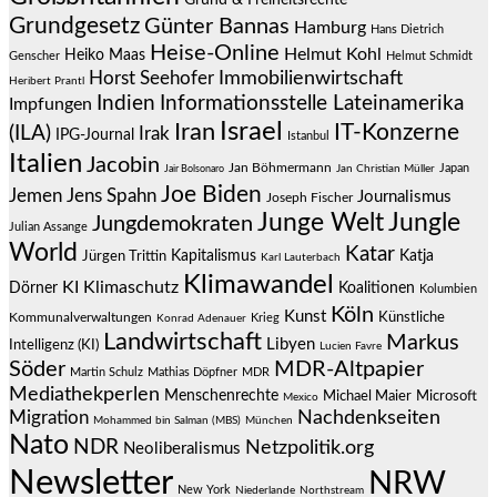
Grundgesetz
Günter Bannas
Hamburg
Hans Dietrich
Heise-Online
Helmut Kohl
Heiko Maas
Genscher
Helmut Schmidt
Immobilienwirtschaft
Horst Seehofer
Heribert Prantl
Indien
Informationsstelle Lateinamerika
Impfungen
Israel
Iran
IT-Konzerne
(ILA)
Irak
IPG-Journal
Istanbul
Italien
Jacobin
Jan Böhmermann
Japan
Jair Bolsonaro
Jan Christian Müller
Joe Biden
Jemen
Jens Spahn
Journalismus
Joseph Fischer
Junge Welt
Jungle
Jungdemokraten
Julian Assange
World
Katar
Jürgen Trittin
Kapitalismus
Katja
Karl Lauterbach
Klimawandel
KI
Klimaschutz
Dörner
Koalitionen
Kolumbien
Köln
Kunst
Künstliche
Kommunalverwaltungen
Krieg
Konrad Adenauer
Landwirtschaft
Markus
Libyen
Intelligenz (KI)
Lucien Favre
Söder
MDR-Altpapier
Martin Schulz
Mathias Döpfner
MDR
Mediathekperlen
Menschenrechte
Michael Maier
Microsoft
Mexico
Migration
Nachdenkseiten
Mohammed bin Salman (MBS)
München
Nato
NDR
Netzpolitik.org
Neoliberalismus
Newsletter
NRW
New York
Niederlande
Northstream