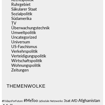
Ruhrgebiet
(392)
Säkularer Staat
(70)
Sozialpolitik
(1.233)
Südamerika
(471)
TV
(1.714)
Überwachungstechnik
(545)
Umweltpolitik
(640)
Uncategorized
(144)
Universum
(38)
US-Faschismus
(344)
Verkehrspolitik
(538)
Verteidigungspolitik
(683)
Wirtschaftspolitik
(1.120)
Wohnungspolitik
(112)
Zeitungen
(524)
THEMENWOLKE
#MeToo
Afghanistan
3sat
AfD
#FridaysForFuture
(a)Soziale Netzwerke