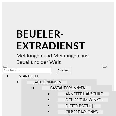
BEUELER-
EXTRADIENST
Meldungen und Meinungen aus
Beuel und der Welt
Mobile-
Suchfel
Suchen
Menü
ein-/au
nach:
ein-/ausblenden
STARTSEITE
AUTOR*INN*EN
GASTAUTOR*INN*EN
ANNETTE HAUSCHILD
DETLEF ZUM WINKEL
DIETER BOTT ( † )
GILBERT KOLONKO