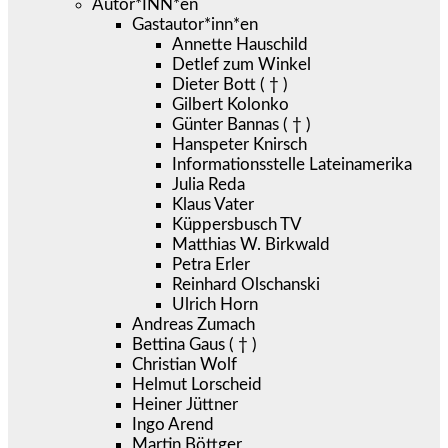
Autor*INN*en
Gastautor*inn*en
Annette Hauschild
Detlef zum Winkel
Dieter Bott ( † )
Gilbert Kolonko
Günter Bannas ( † )
Hanspeter Knirsch
Informationsstelle Lateinamerika
Julia Reda
Klaus Vater
Küppersbusch TV
Matthias W. Birkwald
Petra Erler
Reinhard Olschanski
Ulrich Horn
Andreas Zumach
Bettina Gaus ( † )
Christian Wolf
Helmut Lorscheid
Heiner Jüttner
Ingo Arend
Martin Böttger