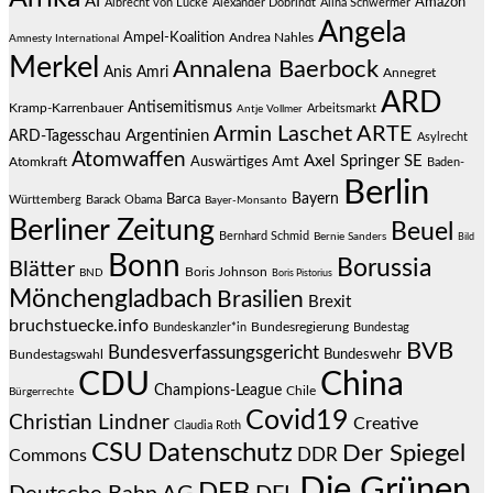
AI
Amazon
Albrecht von Lucke
Alexander Dobrindt
Alina Schwermer
Angela
Ampel-Koalition
Andrea Nahles
Amnesty International
Merkel
Annalena Baerbock
Anis Amri
Annegret
ARD
Antisemitismus
Kramp-Karrenbauer
Arbeitsmarkt
Antje Vollmer
Armin Laschet
ARTE
Argentinien
ARD-Tagesschau
Asylrecht
Atomwaffen
Axel Springer SE
Auswärtiges Amt
Atomkraft
Baden-
Berlin
Bayern
Barca
Württemberg
Barack Obama
Bayer-Monsanto
Berliner Zeitung
Beuel
Bernhard Schmid
Bernie Sanders
Bild
Bonn
Borussia
Blätter
Boris Johnson
BND
Boris Pistorius
Mönchengladbach
Brasilien
Brexit
bruchstuecke.info
Bundesregierung
Bundestag
Bundeskanzler*in
BVB
Bundesverfassungsgericht
Bundeswehr
Bundestagswahl
CDU
China
Champions-League
Chile
Bürgerrechte
Covid19
Christian Lindner
Creative
Claudia Roth
CSU
Datenschutz
Der Spiegel
DDR
Commons
Die Grünen
DFB