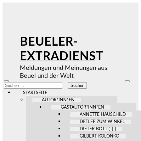
BEUELER-
EXTRADIENST
Meldungen und Meinungen aus
Beuel und der Welt
Mobile-
Suchfel
Suchen
Menü
ein-/au
nach:
ein-/ausblenden
STARTSEITE
AUTOR*INN*EN
GASTAUTOR*INN*EN
ANNETTE HAUSCHILD
DETLEF ZUM WINKEL
DIETER BOTT ( † )
GILBERT KOLONKO