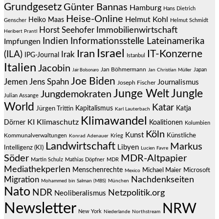
Grundgesetz
Günter Bannas
Hamburg
Hans Dietrich
Heise-Online
Helmut Kohl
Heiko Maas
Genscher
Helmut Schmidt
Immobilienwirtschaft
Horst Seehofer
Heribert Prantl
Indien
Informationsstelle Lateinamerika
Impfungen
Israel
Iran
IT-Konzerne
(ILA)
Irak
IPG-Journal
Istanbul
Italien
Jacobin
Jan Böhmermann
Japan
Jair Bolsonaro
Jan Christian Müller
Joe Biden
Jemen
Jens Spahn
Journalismus
Joseph Fischer
Junge Welt
Jungle
Jungdemokraten
Julian Assange
World
Katar
Jürgen Trittin
Kapitalismus
Katja
Karl Lauterbach
Klimawandel
KI
Klimaschutz
Dörner
Koalitionen
Kolumbien
Köln
Kunst
Künstliche
Kommunalverwaltungen
Krieg
Konrad Adenauer
Landwirtschaft
Markus
Libyen
Intelligenz (KI)
Lucien Favre
Söder
MDR-Altpapier
Martin Schulz
Mathias Döpfner
MDR
Mediathekperlen
Menschenrechte
Michael Maier
Microsoft
Mexico
Migration
Nachdenkseiten
Mohammed bin Salman (MBS)
München
Nato
NDR
Netzpolitik.org
Neoliberalismus
Newsletter
NRW
New York
Niederlande
Northstream