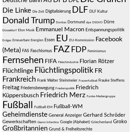
Deutsche Bahn AG
DFL
DLF
Die Linke
Digitalisierung
DLF Kultur
Die Zeit
Donald Trump
Dürre
Dortmund
Donbas
dpa
DSGVO
Emmanuel Macron
Entspannungspolitik
Elon Musk
Düsseldorf
EU
Facebook
Essen
EU-Kommission
Erneuerbare Energien
Erdgas
FAZ
FDP
(Meta)
Faschismus
FAS
Feminismus
Fernsehen
FIFA
Florian Rötzer
Fleischindustrie
Flüchtlingspolitik
Flüchtlinge
FR
Frankreich
Frauke Steffens
Frank Walter Steinmeier
Frauenfußball
Friedrich
Freitag
Friedensbewegung
Friedenspolitik
Friedrich Merz
Küppersbusch
Funke-Mediengruppe
Fußball
Fußball-WM
Fußball-EM
Geheimdienste
Gerhard Schröder
General Anzeiger
Groko
Gewerkschaften
Google (Alphabet)
Griechenland
Gianni Infantino
Großbritannien
Grund & Freiheitsrechte