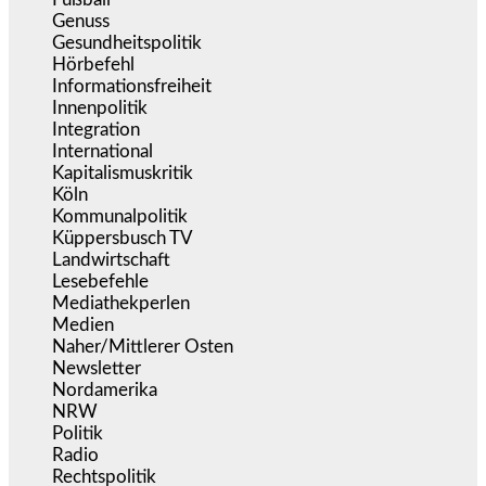
Genuss
(1.206)
Gesundheitspolitik
(852)
Hörbefehl
(166)
Informationsfreiheit
(16)
Innenpolitik
(1.922)
Integration
(443)
International
(5.496)
Kapitalismuskritik
(254)
Köln
(338)
Kommunalpolitik
(255)
Küppersbusch TV
(153)
Landwirtschaft
(216)
Lesebefehle
(2.605)
Mediathekperlen
(536)
Medien
(5.355)
Naher/Mittlerer Osten
(828)
Newsletter
(1.068)
Nordamerika
(1.141)
NRW
(977)
Politik
(9.188)
Radio
(484)
Rechtspolitik
(533)