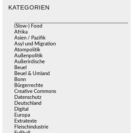
KATEGORIEN
(Slow-) Food
(57)
Afrika
(508)
Asien / Pazifik
(634)
Asyl und Migration
(295)
Atompolitik
(1)
Außenpolitik
(1.721)
Außerirdische
(39)
Beuel
(525)
Beuel & Umland
(2.457)
Bonn
(637)
Bürgerrechte
(1.673)
Creative Commons
(466)
Datenschutz
(379)
Deutschland
(5.051)
Digital
(1.978)
Europa
(3.274)
Extratexte
(199)
Fleischindustrie
(50)
Fußball
(1.518)