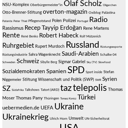
Olaf Scholz
NSU-Komplex
Oberbürgermeister*in
Oligarchen
overton-magazin
Otto-Brenner-Stiftung
Oxiblog
Palästina
Radio
Polizei
Polen
Pflegenotstand
Patente
Peter Thiel
Portugal
Recep Tayyip Erdoğan
Rassismus
Rene Martens
Rente
Robert Habeck
René Benko
Rolf Mützenich
Russland
Ruhrgebiet
Rupert Murdoch
Rüstungsexporte
Saudi-Arabien
Sahra Wagenknecht
Schalke 04
Rüstungsindustrie
Schweiz
Sigmar Gabriel
Sibylle Berg
Schweden
Sky (TV)
Slowfood
SPD
Spanien
Sozialdemokraten
Stefan
Sport inside
Syrien
Stiftung Wissenschaft und Politik (SWP)
Niggemeier
SWR
telepolis
taz
SZ
Thomas
Talkshows
Tatort (ARD)
Südafrika
Türkei
Thomas Pany
Moser
Thüringen
Tomasz Konicz
Ukraine
uebermedien.de
UEFA
Ukrainekrieg
Umwelt
Ulrich Horn
UN-Sicherheitsrat