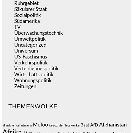
Ruhrgebiet
(392)
Säkularer Staat
(70)
Sozialpolitik
(1.233)
Südamerika
(471)
TV
(1.714)
Überwachungstechnik
(545)
Umweltpolitik
(640)
Uncategorized
(144)
Universum
(38)
US-Faschismus
(344)
Verkehrspolitik
(538)
Verteidigungspolitik
(683)
Wirtschaftspolitik
(1.120)
Wohnungspolitik
(112)
Zeitungen
(524)
THEMENWOLKE
#MeToo
Afghanistan
3sat
AfD
#FridaysForFuture
(a)Soziale Netzwerke
Afrika