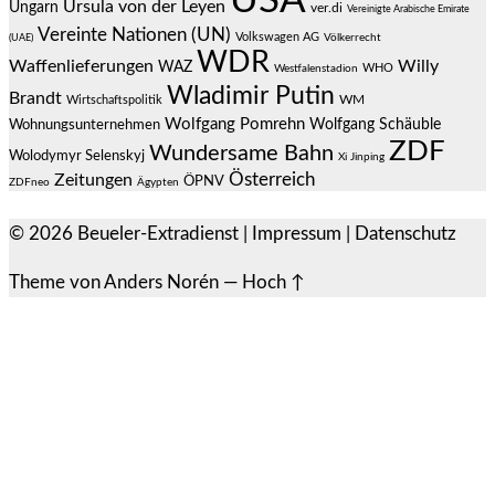
USA
Ursula von der Leyen
Ungarn
ver.di
Vereinigte Arabische Emirate
Vereinte Nationen (UN)
Volkswagen AG
(UAE)
Völkerrecht
WDR
Waffenlieferungen
Willy
WAZ
WHO
Westfalenstadion
Wladimir Putin
Brandt
Wirtschaftspolitik
WM
Wolfgang Pomrehn
Wolfgang Schäuble
Wohnungsunternehmen
ZDF
Wundersame Bahn
Wolodymyr Selenskyj
Xi Jinping
Österreich
Zeitungen
ÖPNV
ZDFneo
Ägypten
© 2026
Beueler-Extradienst
|
Impressum
|
Datenschutz
Theme von
Anders Norén
—
Hoch ↑