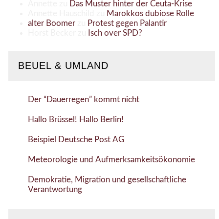
Annette
zu
Das Muster hinter der Ceuta-Krise
Annette Hauschild
zu
Marokkos dubiose Rolle
alter Boomer
zu
Protest gegen Palantir
Horst Becker
zu
Isch over SPD?
BEUEL & UMLAND
Der “Dauerregen” kommt nicht
Hallo Brüssel! Hallo Berlin!
Beispiel Deutsche Post AG
Meteorologie und Aufmerksamkeitsökonomie
Demokratie, Migration und gesellschaftliche
Verantwortung