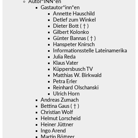
Autor*INN*en
Gastautor*inn*en
Annette Hauschild
Detlef zum Winkel
Dieter Bott ( † )
Gilbert Kolonko
Günter Bannas ( † )
Hanspeter Knirsch
Informationsstelle Lateinamerika
Julia Reda
Klaus Vater
Küppersbusch TV
Matthias W. Birkwald
Petra Erler
Reinhard Olschanski
Ulrich Horn
Andreas Zumach
Bettina Gaus ( † )
Christian Wolf
Helmut Lorscheid
Heiner Jüttner
Ingo Arend
Martin Böttger