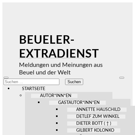
BEUELER-
EXTRADIENST
Meldungen und Meinungen aus
Beuel und der Welt
Mobile-
Suchfel
Suchen
Menü
ein-/au
nach:
ein-/ausblenden
STARTSEITE
AUTOR*INN*EN
GASTAUTOR*INN*EN
ANNETTE HAUSCHILD
DETLEF ZUM WINKEL
DIETER BOTT ( † )
GILBERT KOLONKO