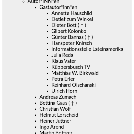
Autor*INN*en
Gastautor*inn*en
Annette Hauschild
Detlef zum Winkel
Dieter Bott ( † )
Gilbert Kolonko
Günter Bannas ( † )
Hanspeter Knirsch
Informationsstelle Lateinamerika
Julia Reda
Klaus Vater
Küppersbusch TV
Matthias W. Birkwald
Petra Erler
Reinhard Olschanski
Ulrich Horn
Andreas Zumach
Bettina Gaus ( † )
Christian Wolf
Helmut Lorscheid
Heiner Jüttner
Ingo Arend
Martin Böttger