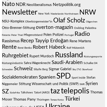
Nato
NDR
Netzpolitik.org
Neoliberalismus
Newsletter
NRW
New York
Niederlande
Northstream
Olaf Scholz
NSU-Komplex
Oberbürgermeister*in
Oligarchen
overton-magazin
Otto-Brenner-Stiftung
Oxiblog
Palästina
Radio
Polizei
Polen
Pflegenotstand
Patente
Peter Thiel
Portugal
Recep Tayyip Erdoğan
Rassismus
Rene Martens
Rente
Robert Habeck
René Benko
Rolf Mützenich
Russland
Ruhrgebiet
Rupert Murdoch
Rüstungsexporte
Saudi-Arabien
Sahra Wagenknecht
Schalke 04
Rüstungsindustrie
Schweiz
Sigmar Gabriel
Sibylle Berg
Schweden
Sky (TV)
Slowfood
SPD
Spanien
Sozialdemokraten
Stefan
Sport inside
Syrien
Stiftung Wissenschaft und Politik (SWP)
Niggemeier
SWR
telepolis
taz
SZ
Thomas
Talkshows
Tatort (ARD)
Südafrika
Türkei
Thomas Pany
Moser
Thüringen
Tomasz Konicz
Ukraine