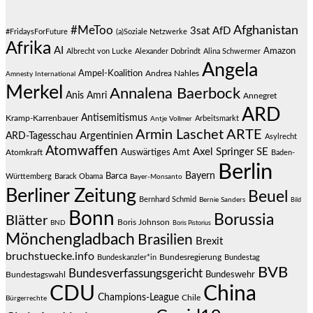
#MeToo
Afghanistan
3sat
AfD
#FridaysForFuture
(a)Soziale Netzwerke
Afrika
AI
Amazon
Albrecht von Lucke
Alexander Dobrindt
Alina Schwermer
Angela
Ampel-Koalition
Andrea Nahles
Amnesty International
Merkel
Annalena Baerbock
Anis Amri
Annegret
ARD
Antisemitismus
Kramp-Karrenbauer
Arbeitsmarkt
Antje Vollmer
Armin Laschet
ARTE
Argentinien
ARD-Tagesschau
Asylrecht
Atomwaffen
Axel Springer SE
Auswärtiges Amt
Atomkraft
Baden-
Berlin
Bayern
Barca
Württemberg
Barack Obama
Bayer-Monsanto
Berliner Zeitung
Beuel
Bernhard Schmid
Bernie Sanders
Bild
Bonn
Borussia
Blätter
Boris Johnson
BND
Boris Pistorius
Mönchengladbach
Brasilien
Brexit
bruchstuecke.info
Bundesregierung
Bundestag
Bundeskanzler*in
BVB
Bundesverfassungsgericht
Bundeswehr
Bundestagswahl
CDU
China
Champions-League
Chile
Bürgerrechte