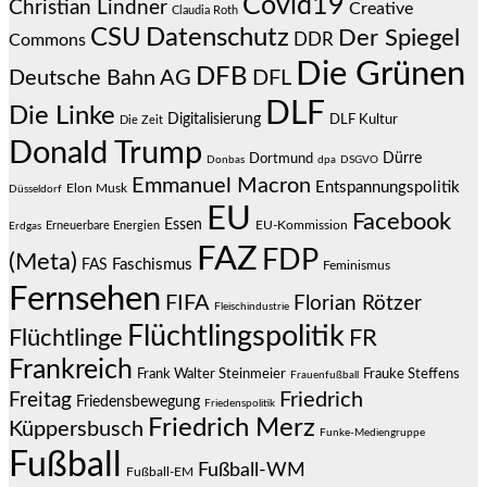
Covid19
Christian Lindner
Creative
Claudia Roth
CSU
Datenschutz
Der Spiegel
DDR
Commons
Die Grünen
DFB
Deutsche Bahn AG
DFL
DLF
Die Linke
Digitalisierung
DLF Kultur
Die Zeit
Donald Trump
Dürre
Dortmund
Donbas
dpa
DSGVO
Emmanuel Macron
Entspannungspolitik
Elon Musk
Düsseldorf
EU
Facebook
Essen
EU-Kommission
Erneuerbare Energien
Erdgas
FAZ
FDP
(Meta)
Faschismus
FAS
Feminismus
Fernsehen
FIFA
Florian Rötzer
Fleischindustrie
Flüchtlingspolitik
Flüchtlinge
FR
Frankreich
Frauke Steffens
Frank Walter Steinmeier
Frauenfußball
Friedrich
Freitag
Friedensbewegung
Friedenspolitik
Friedrich Merz
Küppersbusch
Funke-Mediengruppe
Fußball
Fußball-WM
Fußball-EM