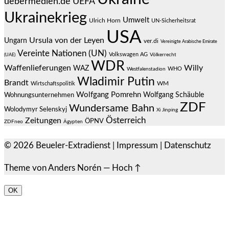
uebermedien.de
UEFA
Ukrainekrieg
Umwelt
Ulrich Horn
UN-Sicherheitsrat
USA
Ursula von der Leyen
Ungarn
ver.di
Vereinigte Arabische Emirate
Vereinte Nationen (UN)
Volkswagen AG
(UAE)
Völkerrecht
WDR
Waffenlieferungen
Willy
WAZ
WHO
Westfalenstadion
Wladimir Putin
Brandt
Wirtschaftspolitik
WM
Wolfgang Pomrehn
Wolfgang Schäuble
Wohnungsunternehmen
ZDF
Wundersame Bahn
Wolodymyr Selenskyj
Xi Jinping
Österreich
Zeitungen
ÖPNV
ZDFneo
Ägypten
© 2026
Beueler-Extradienst
|
Impressum
|
Datenschutz
Theme von
Anders Norén
—
Hoch ↑
OK