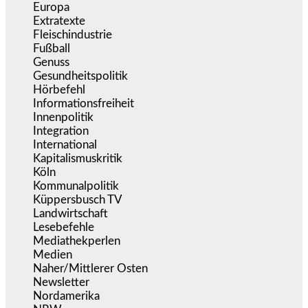
Europa
(3.278)
Extratexte
(201)
Fleischindustrie
(50)
Fußball
(1.518)
Genuss
(1.206)
Gesundheitspolitik
(855)
Hörbefehl
(166)
Informationsfreiheit
(18)
Innenpolitik
(1.927)
Integration
(446)
International
(5.499)
Kapitalismuskritik
(255)
Köln
(340)
Kommunalpolitik
(256)
Küppersbusch TV
(153)
Landwirtschaft
(217)
Lesebefehle
(2.606)
Mediathekperlen
(536)
Medien
(5.362)
Naher/Mittlerer Osten
(828)
Newsletter
(1.068)
Nordamerika
(1.142)