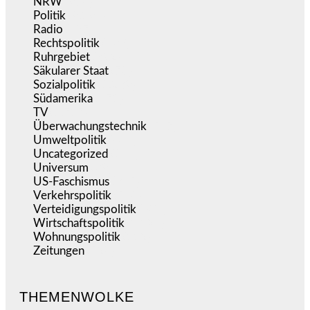
NRW
(978)
Politik
(9.194)
Radio
(487)
Rechtspolitik
(538)
Ruhrgebiet
(392)
Säkularer Staat
(70)
Sozialpolitik
(1.239)
Südamerika
(471)
TV
(1.717)
Überwachungstechnik
(547)
Umweltpolitik
(644)
Uncategorized
(144)
Universum
(39)
US-Faschismus
(345)
Verkehrspolitik
(540)
Verteidigungspolitik
(684)
Wirtschaftspolitik
(1.124)
Wohnungspolitik
(112)
Zeitungen
(528)
THEMENWOLKE