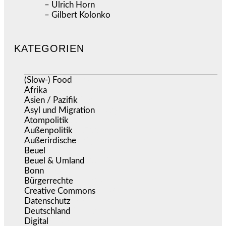
– Ulrich Horn
– Gilbert Kolonko
KATEGORIEN
(Slow-) Food
(57)
Afrika
(508)
Asien / Pazifik
(634)
Asyl und Migration
(297)
Atompolitik
(2)
Außenpolitik
(1.722)
Außerirdische
(39)
Beuel
(526)
Beuel & Umland
(2.460)
Bonn
(639)
Bürgerrechte
(1.679)
Creative Commons
(468)
Datenschutz
(381)
Deutschland
(5.057)
Digital
(1.984)