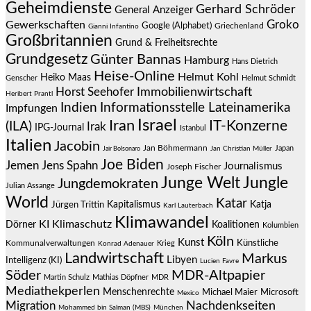
Geheimdienste
Gerhard Schröder
General Anzeiger
Groko
Gewerkschaften
Google (Alphabet)
Griechenland
Gianni Infantino
Großbritannien
Grund & Freiheitsrechte
Grundgesetz
Günter Bannas
Hamburg
Hans Dietrich
Heise-Online
Helmut Kohl
Heiko Maas
Genscher
Helmut Schmidt
Immobilienwirtschaft
Horst Seehofer
Heribert Prantl
Indien
Informationsstelle Lateinamerika
Impfungen
Israel
Iran
IT-Konzerne
(ILA)
Irak
IPG-Journal
Istanbul
Italien
Jacobin
Jan Böhmermann
Japan
Jair Bolsonaro
Jan Christian Müller
Joe Biden
Jemen
Jens Spahn
Journalismus
Joseph Fischer
Junge Welt
Jungle
Jungdemokraten
Julian Assange
World
Katar
Jürgen Trittin
Kapitalismus
Katja
Karl Lauterbach
Klimawandel
KI
Klimaschutz
Dörner
Koalitionen
Kolumbien
Köln
Kunst
Künstliche
Kommunalverwaltungen
Krieg
Konrad Adenauer
Landwirtschaft
Markus
Libyen
Intelligenz (KI)
Lucien Favre
Söder
MDR-Altpapier
Martin Schulz
Mathias Döpfner
MDR
Mediathekperlen
Menschenrechte
Michael Maier
Microsoft
Mexico
Migration
Nachdenkseiten
Mohammed bin Salman (MBS)
München