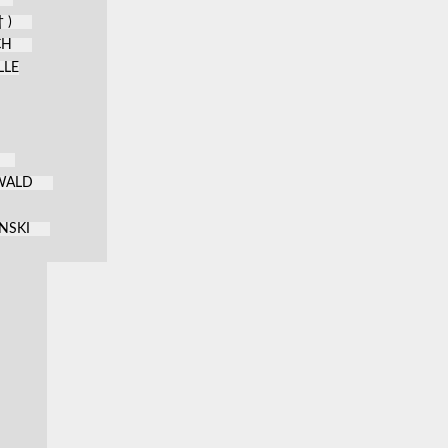
 )
CH
LLE
KWALD
NSKI