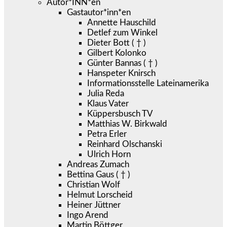
Autor*INN*en
Gastautor*inn*en
Annette Hauschild
Detlef zum Winkel
Dieter Bott ( † )
Gilbert Kolonko
Günter Bannas ( † )
Hanspeter Knirsch
Informationsstelle Lateinamerika
Julia Reda
Klaus Vater
Küppersbusch TV
Matthias W. Birkwald
Petra Erler
Reinhard Olschanski
Ulrich Horn
Andreas Zumach
Bettina Gaus ( † )
Christian Wolf
Helmut Lorscheid
Heiner Jüttner
Ingo Arend
Martin Böttger