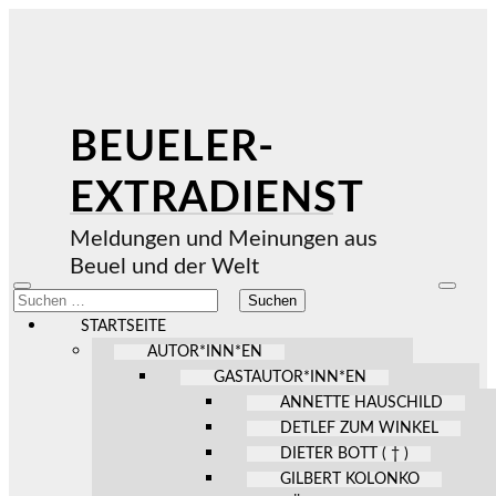
BEUELER-
EXTRADIENST
Meldungen und Meinungen aus
Beuel und der Welt
Mobile-
Suchfel
Suchen
Menü
ein-/au
nach:
ein-/ausblenden
STARTSEITE
AUTOR*INN*EN
GASTAUTOR*INN*EN
ANNETTE HAUSCHILD
DETLEF ZUM WINKEL
DIETER BOTT ( † )
GILBERT KOLONKO