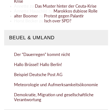
Krise
Annette
zu
Das Muster hinter der Ceuta-Krise
Annette Hauschild
zu
Marokkos dubiose Rolle
alter Boomer
zu
Protest gegen Palantir
Horst Becker
zu
Isch over SPD?
BEUEL & UMLAND
Der “Dauerregen” kommt nicht
Hallo Brüssel! Hallo Berlin!
Beispiel Deutsche Post AG
Meteorologie und Aufmerksamkeitsökonomie
Demokratie, Migration und gesellschaftliche
Verantwortung