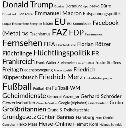
Donald Trump
Dürre
Dortmund
Donbas
dpa
DSGVO
Emmanuel Macron
Entspannungspolitik
Elon Musk
Düsseldorf
EU
Facebook
Essen
EU-Kommission
Erneuerbare Energien
Erdgas
FAZ
FDP
(Meta)
Faschismus
FAS
Feminismus
Fernsehen
FIFA
Florian Rötzer
Fleischindustrie
Flüchtlingspolitik
Flüchtlinge
FR
Frankreich
Frauke Steffens
Frank Walter Steinmeier
Frauenfußball
Friedrich
Freitag
Friedensbewegung
Friedenspolitik
Friedrich Merz
Küppersbusch
Funke-Mediengruppe
Fußball
Fußball-WM
Fußball-EM
Geheimdienste
Gerhard Schröder
General Anzeiger
Groko
Gewerkschaften
Google (Alphabet)
Griechenland
Gianni Infantino
Großbritannien
Grund & Freiheitsrechte
Grundgesetz
Günter Bannas
Hamburg
Hans Dietrich
Heise-Online
Helmut Kohl
Heiko Maas
Genscher
Helmut Schmidt