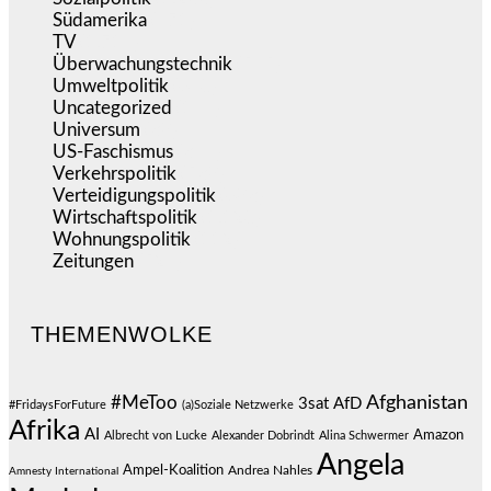
Südamerika
(471)
TV
(1.714)
Überwachungstechnik
(545)
Umweltpolitik
(640)
Uncategorized
(144)
Universum
(38)
US-Faschismus
(344)
Verkehrspolitik
(538)
Verteidigungspolitik
(683)
Wirtschaftspolitik
(1.120)
Wohnungspolitik
(112)
Zeitungen
(524)
THEMENWOLKE
#MeToo
Afghanistan
3sat
AfD
#FridaysForFuture
(a)Soziale Netzwerke
Afrika
AI
Amazon
Albrecht von Lucke
Alexander Dobrindt
Alina Schwermer
Angela
Ampel-Koalition
Andrea Nahles
Amnesty International