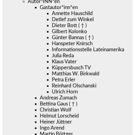
Autor*INN*en
Gastautor*inn*en
Annette Hauschild
Detlef zum Winkel
Dieter Bott ( † )
Gilbert Kolonko
Günter Bannas ( † )
Hanspeter Knirsch
Informationsstelle Lateinamerika
Julia Reda
Klaus Vater
Küppersbusch TV
Matthias W. Birkwald
Petra Erler
Reinhard Olschanski
Ulrich Horn
Andreas Zumach
Bettina Gaus ( † )
Christian Wolf
Helmut Lorscheid
Heiner Jüttner
Ingo Arend
Martin Böttger