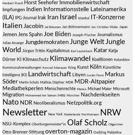
Immobilienwirtschaft
Horst Seehofer
Heribert Prantl
Indien
Informationsstelle Lateinamerika
Impfungen
Israel
Iran
IT-Konzerne
(ILA)
Irak
IPG-Journal
Istanbul
Italien
Jacobin
Jan Böhmermann
Japan
Jair Bolsonaro
Jan Christian Müller
Joe Biden
Jemen
Jens Spahn
Journalismus
Joseph Fischer
Junge Welt
Jungle
Jungdemokraten
Julian Assange
World
Katar
Jürgen Trittin
Kapitalismus
Katja
Karl Lauterbach
Klimawandel
KI
Klimaschutz
Dörner
Koalitionen
Kolumbien
Köln
Kunst
Künstliche
Kommunalverwaltungen
Krieg
Konrad Adenauer
Landwirtschaft
Markus
Libyen
Intelligenz (KI)
Lucien Favre
Söder
MDR-Altpapier
Martin Schulz
Mathias Döpfner
MDR
Mediathekperlen
Menschenrechte
Michael Maier
Microsoft
Mexico
Migration
Nachdenkseiten
Mohammed bin Salman (MBS)
München
Nato
NDR
Netzpolitik.org
Neoliberalismus
Newsletter
NRW
New York
Niederlande
Northstream
Olaf Scholz
NSU-Komplex
Oberbürgermeister*in
Oligarchen
overton-magazin
Otto-Brenner-Stiftung
Oxiblog
Palästina