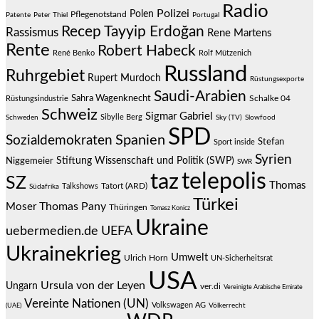
Radio
Polizei
Polen
Pflegenotstand
Patente
Peter Thiel
Portugal
Recep Tayyip Erdoğan
Rassismus
Rene Martens
Rente
Robert Habeck
René Benko
Rolf Mützenich
Russland
Ruhrgebiet
Rupert Murdoch
Rüstungsexporte
Saudi-Arabien
Sahra Wagenknecht
Schalke 04
Rüstungsindustrie
Schweiz
Sigmar Gabriel
Sibylle Berg
Schweden
Sky (TV)
Slowfood
SPD
Spanien
Sozialdemokraten
Stefan
Sport inside
Syrien
Stiftung Wissenschaft und Politik (SWP)
Niggemeier
SWR
telepolis
taz
SZ
Thomas
Talkshows
Tatort (ARD)
Südafrika
Türkei
Thomas Pany
Moser
Thüringen
Tomasz Konicz
Ukraine
uebermedien.de
UEFA
Ukrainekrieg
Umwelt
Ulrich Horn
UN-Sicherheitsrat
USA
Ursula von der Leyen
Ungarn
ver.di
Vereinigte Arabische Emirate
Vereinte Nationen (UN)
Volkswagen AG
(UAE)
Völkerrecht