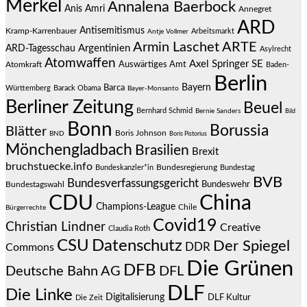
Merkel
Annalena Baerbock
Anis Amri
Annegret
ARD
Antisemitismus
Kramp-Karrenbauer
Arbeitsmarkt
Antje Vollmer
Armin Laschet
ARTE
Argentinien
ARD-Tagesschau
Asylrecht
Atomwaffen
Axel Springer SE
Auswärtiges Amt
Atomkraft
Baden-
Berlin
Bayern
Barca
Württemberg
Barack Obama
Bayer-Monsanto
Berliner Zeitung
Beuel
Bernhard Schmid
Bernie Sanders
Bild
Bonn
Borussia
Blätter
Boris Johnson
BND
Boris Pistorius
Mönchengladbach
Brasilien
Brexit
bruchstuecke.info
Bundesregierung
Bundestag
Bundeskanzler*in
BVB
Bundesverfassungsgericht
Bundeswehr
Bundestagswahl
CDU
China
Champions-League
Chile
Bürgerrechte
Covid19
Christian Lindner
Creative
Claudia Roth
CSU
Datenschutz
Der Spiegel
DDR
Commons
Die Grünen
DFB
Deutsche Bahn AG
DFL
DLF
Die Linke
Digitalisierung
DLF Kultur
Die Zeit