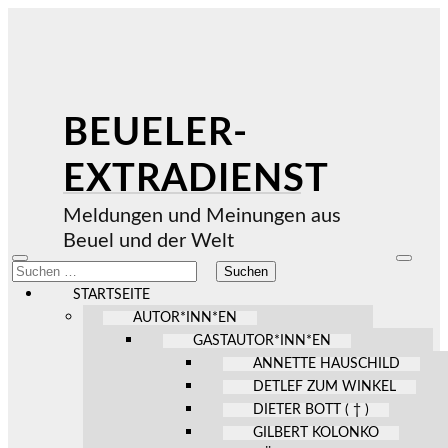
BEUELER-
EXTRADIENST
Meldungen und Meinungen aus
Beuel und der Welt
Mobile-
Suchfel
Suchen
Menü
ein-/au
nach:
ein-/ausblenden
STARTSEITE
AUTOR*INN*EN
GASTAUTOR*INN*EN
ANNETTE HAUSCHILD
DETLEF ZUM WINKEL
DIETER BOTT ( † )
GILBERT KOLONKO