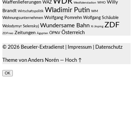
WDR
Waffenlieferungen
Willy
WAZ
WHO
Westfalenstadion
Wladimir Putin
Brandt
Wirtschaftspolitik
WM
Wolfgang Pomrehn
Wolfgang Schäuble
Wohnungsunternehmen
ZDF
Wundersame Bahn
Wolodymyr Selenskyj
Xi Jinping
Österreich
Zeitungen
ÖPNV
ZDFneo
Ägypten
© 2026
Beueler-Extradienst
|
Impressum
|
Datenschutz
Theme von
Anders Norén
—
Hoch ↑
OK