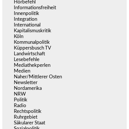
Hörbefehl
(166)
Informationsfreiheit
(16)
Innenpolitik
(1.922)
Integration
(443)
International
(5.496)
Kapitalismuskritik
(254)
Köln
(338)
Kommunalpolitik
(255)
Küppersbusch TV
(153)
Landwirtschaft
(216)
Lesebefehle
(2.605)
Mediathekperlen
(536)
Medien
(5.355)
Naher/Mittlerer Osten
(828)
Newsletter
(1.068)
Nordamerika
(1.141)
NRW
(977)
Politik
(9.188)
Radio
(484)
Rechtspolitik
(533)
Ruhrgebiet
(392)
Säkularer Staat
(70)
Sozialpolitik
(1.233)