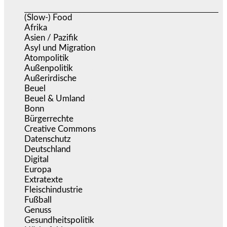
(Slow-) Food
(57)
Afrika
(508)
Asien / Pazifik
(634)
Asyl und Migration
(295)
Atompolitik
(1)
Außenpolitik
(1.721)
Außerirdische
(39)
Beuel
(525)
Beuel & Umland
(2.457)
Bonn
(637)
Bürgerrechte
(1.673)
Creative Commons
(466)
Datenschutz
(379)
Deutschland
(5.051)
Digital
(1.978)
Europa
(3.274)
Extratexte
(199)
Fleischindustrie
(50)
Fußball
(1.518)
Genuss
(1.206)
Gesundheitspolitik
(852)