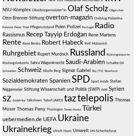
New York
Niederlande
Northstream
Olaf Scholz
NSU-Komplex
Oberbürgermeister*in
Oligarchen
overton-magazin
Otto-Brenner-Stiftung
Oxiblog
Palästina
Radio
Polizei
Polen
Pflegenotstand
Patente
Peter Thiel
Portugal
Recep Tayyip Erdoğan
Rassismus
Rene Martens
Rente
Robert Habeck
René Benko
Rolf Mützenich
Russland
Ruhrgebiet
Rupert Murdoch
Rüstungsexporte
Saudi-Arabien
Sahra Wagenknecht
Schalke 04
Rüstungsindustrie
Schweiz
Sigmar Gabriel
Sibylle Berg
Schweden
Sky (TV)
Slowfood
SPD
Spanien
Sozialdemokraten
Stefan
Sport inside
Syrien
Stiftung Wissenschaft und Politik (SWP)
Niggemeier
SWR
telepolis
taz
SZ
Thomas
Talkshows
Tatort (ARD)
Südafrika
Türkei
Thomas Pany
Moser
Thüringen
Tomasz Konicz
Ukraine
uebermedien.de
UEFA
Ukrainekrieg
Umwelt
Ulrich Horn
UN-Sicherheitsrat