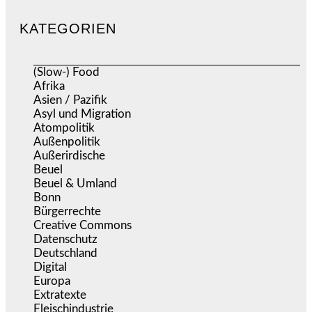
KATEGORIEN
(Slow-) Food
(57)
Afrika
(508)
Asien / Pazifik
(634)
Asyl und Migration
(295)
Atompolitik
(1)
Außenpolitik
(1.721)
Außerirdische
(39)
Beuel
(525)
Beuel & Umland
(2.457)
Bonn
(637)
Bürgerrechte
(1.674)
Creative Commons
(466)
Datenschutz
(379)
Deutschland
(5.052)
Digital
(1.980)
Europa
(3.275)
Extratexte
(200)
Fleischindustrie
(50)