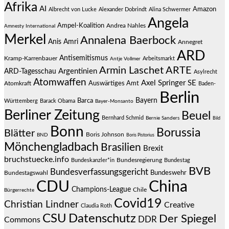
Afrika
AI
Amazon
Albrecht von Lucke
Alexander Dobrindt
Alina Schwermer
Angela
Ampel-Koalition
Andrea Nahles
Amnesty International
Merkel
Annalena Baerbock
Anis Amri
Annegret
ARD
Antisemitismus
Kramp-Karrenbauer
Arbeitsmarkt
Antje Vollmer
Armin Laschet
ARTE
Argentinien
ARD-Tagesschau
Asylrecht
Atomwaffen
Axel Springer SE
Auswärtiges Amt
Atomkraft
Baden-
Berlin
Bayern
Barca
Württemberg
Barack Obama
Bayer-Monsanto
Berliner Zeitung
Beuel
Bernhard Schmid
Bernie Sanders
Bild
Bonn
Borussia
Blätter
Boris Johnson
BND
Boris Pistorius
Mönchengladbach
Brasilien
Brexit
bruchstuecke.info
Bundesregierung
Bundestag
Bundeskanzler*in
BVB
Bundesverfassungsgericht
Bundeswehr
Bundestagswahl
CDU
China
Champions-League
Chile
Bürgerrechte
Covid19
Christian Lindner
Creative
Claudia Roth
CSU
Datenschutz
Der Spiegel
DDR
Commons