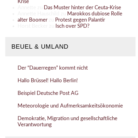
Krise
Annette
zu
Das Muster hinter der Ceuta-Krise
Annette Hauschild
zu
Marokkos dubiose Rolle
alter Boomer
zu
Protest gegen Palantir
Horst Becker
zu
Isch over SPD?
BEUEL & UMLAND
Der “Dauerregen” kommt nicht
Hallo Brüssel! Hallo Berlin!
Beispiel Deutsche Post AG
Meteorologie und Aufmerksamkeitsökonomie
Demokratie, Migration und gesellschaftliche
Verantwortung