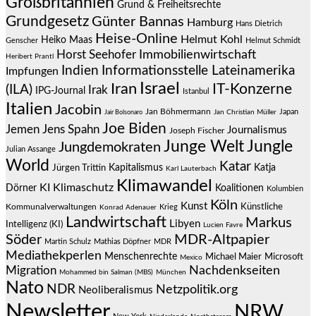
Großbritannien
Grund & Freiheitsrechte
Grundgesetz
Günter Bannas
Hamburg
Hans Dietrich
Heise-Online
Helmut Kohl
Heiko Maas
Genscher
Helmut Schmidt
Immobilienwirtschaft
Horst Seehofer
Heribert Prantl
Indien
Informationsstelle Lateinamerika
Impfungen
Israel
Iran
IT-Konzerne
(ILA)
Irak
IPG-Journal
Istanbul
Italien
Jacobin
Jan Böhmermann
Japan
Jair Bolsonaro
Jan Christian Müller
Joe Biden
Jemen
Jens Spahn
Journalismus
Joseph Fischer
Junge Welt
Jungle
Jungdemokraten
Julian Assange
World
Katar
Jürgen Trittin
Kapitalismus
Katja
Karl Lauterbach
Klimawandel
KI
Klimaschutz
Dörner
Koalitionen
Kolumbien
Köln
Kunst
Künstliche
Kommunalverwaltungen
Krieg
Konrad Adenauer
Landwirtschaft
Markus
Libyen
Intelligenz (KI)
Lucien Favre
Söder
MDR-Altpapier
Martin Schulz
Mathias Döpfner
MDR
Mediathekperlen
Menschenrechte
Michael Maier
Microsoft
Mexico
Migration
Nachdenkseiten
Mohammed bin Salman (MBS)
München
Nato
NDR
Netzpolitik.org
Neoliberalismus
Newsletter
NRW