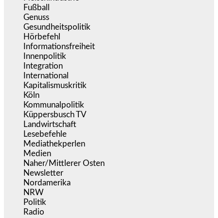
Fußball
(1.518)
Genuss
(1.206)
Gesundheitspolitik
(853)
Hörbefehl
(166)
Informationsfreiheit
(16)
Innenpolitik
(1.923)
Integration
(443)
International
(5.497)
Kapitalismuskritik
(254)
Köln
(338)
Kommunalpolitik
(255)
Küppersbusch TV
(153)
Landwirtschaft
(217)
Lesebefehle
(2.605)
Mediathekperlen
(536)
Medien
(5.357)
Naher/Mittlerer Osten
(828)
Newsletter
(1.068)
Nordamerika
(1.141)
NRW
(977)
Politik
(9.189)
Radio
(485)