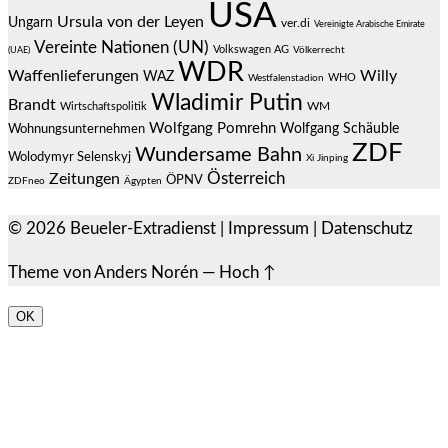
USA
Ursula von der Leyen
Ungarn
ver.di
Vereinigte Arabische Emirate
Vereinte Nationen (UN)
Volkswagen AG
(UAE)
Völkerrecht
WDR
Waffenlieferungen
Willy
WAZ
WHO
Westfalenstadion
Wladimir Putin
Brandt
Wirtschaftspolitik
WM
Wolfgang Pomrehn
Wolfgang Schäuble
Wohnungsunternehmen
ZDF
Wundersame Bahn
Wolodymyr Selenskyj
Xi Jinping
Österreich
Zeitungen
ÖPNV
ZDFneo
Ägypten
© 2026
Beueler-Extradienst
|
Impressum
|
Datenschutz
Theme von
Anders Norén
—
Hoch ↑
OK