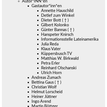
Autor*INN*en
Gastautor*inn*en
Annette Hauschild
Detlef zum Winkel
Dieter Bott ( † )
Gilbert Kolonko
Günter Bannas ( † )
Hanspeter Knirsch
Informationsstelle Lateinamerika
Julia Reda
Klaus Vater
Küppersbusch TV
Matthias W. Birkwald
Petra Erler
Reinhard Olschanski
Ulrich Horn
Andreas Zumach
Bettina Gaus ( † )
Christian Wolf
Helmut Lorscheid
Heiner Jüttner
Ingo Arend
Martin Böttger