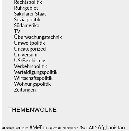
Rechtspolitik
(534)
Ruhrgebiet
(392)
Säkularer Staat
(70)
Sozialpolitik
(1.234)
Südamerika
(471)
TV
(1.715)
Überwachungstechnik
(545)
Umweltpolitik
(641)
Uncategorized
(144)
Universum
(39)
US-Faschismus
(344)
Verkehrspolitik
(539)
Verteidigungspolitik
(683)
Wirtschaftspolitik
(1.121)
Wohnungspolitik
(112)
Zeitungen
(525)
THEMENWOLKE
#MeToo
Afghanistan
3sat
AfD
#FridaysForFuture
(a)Soziale Netzwerke