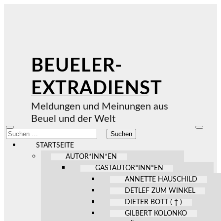
BEUELER-
EXTRADIENST
Meldungen und Meinungen aus
Beuel und der Welt
Mobile-
Suchfel
Suchen
Menü
ein-/au
nach:
ein-/ausblenden
STARTSEITE
AUTOR*INN*EN
GASTAUTOR*INN*EN
ANNETTE HAUSCHILD
DETLEF ZUM WINKEL
DIETER BOTT ( † )
GILBERT KOLONKO