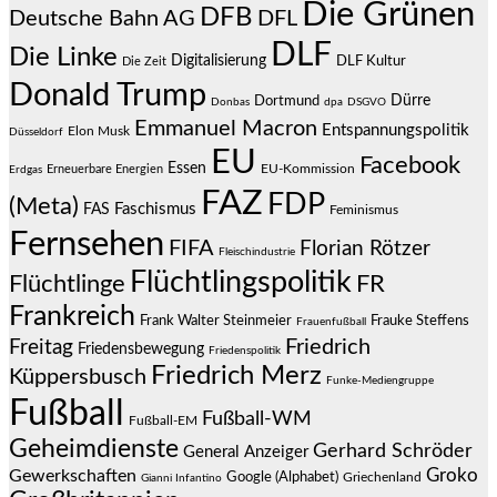
Die Grünen
DFB
Deutsche Bahn AG
DFL
DLF
Die Linke
Digitalisierung
DLF Kultur
Die Zeit
Donald Trump
Dürre
Dortmund
Donbas
dpa
DSGVO
Emmanuel Macron
Entspannungspolitik
Elon Musk
Düsseldorf
EU
Facebook
Essen
EU-Kommission
Erneuerbare Energien
Erdgas
FAZ
FDP
(Meta)
Faschismus
FAS
Feminismus
Fernsehen
FIFA
Florian Rötzer
Fleischindustrie
Flüchtlingspolitik
Flüchtlinge
FR
Frankreich
Frauke Steffens
Frank Walter Steinmeier
Frauenfußball
Friedrich
Freitag
Friedensbewegung
Friedenspolitik
Friedrich Merz
Küppersbusch
Funke-Mediengruppe
Fußball
Fußball-WM
Fußball-EM
Geheimdienste
Gerhard Schröder
General Anzeiger
Groko
Gewerkschaften
Google (Alphabet)
Griechenland
Gianni Infantino