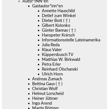
Autor*INN*en
Gastautor*inn*en
Annette Hauschild
Detlef zum Winkel
Dieter Bott ( † )
Gilbert Kolonko
Günter Bannas ( † )
Hanspeter Knirsch
Informationsstelle Lateinamerika
Julia Reda
Klaus Vater
Küppersbusch TV
Matthias W. Birkwald
Petra Erler
Reinhard Olschanski
Ulrich Horn
Andreas Zumach
Bettina Gaus ( † )
Christian Wolf
Helmut Lorscheid
Heiner Jüttner
Ingo Arend
Martin Böttger