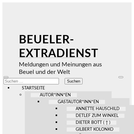
BEUELER-
EXTRADIENST
Meldungen und Meinungen aus
Beuel und der Welt
Mobile-
Suchfel
Suchen
Menü
ein-/au
nach:
ein-/ausblenden
STARTSEITE
AUTOR*INN*EN
GASTAUTOR*INN*EN
ANNETTE HAUSCHILD
DETLEF ZUM WINKEL
DIETER BOTT ( † )
GILBERT KOLONKO