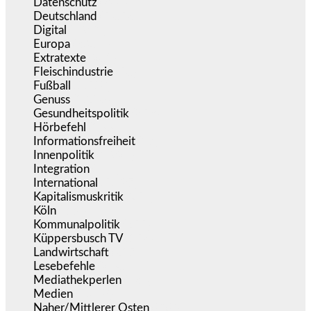
Datenschutz
(380)
Deutschland
(5.053)
Digital
(1.981)
Europa
(3.275)
Extratexte
(201)
Fleischindustrie
(50)
Fußball
(1.518)
Genuss
(1.206)
Gesundheitspolitik
(853)
Hörbefehl
(166)
Informationsfreiheit
(17)
Innenpolitik
(1.924)
Integration
(444)
International
(5.497)
Kapitalismuskritik
(254)
Köln
(338)
Kommunalpolitik
(255)
Küppersbusch TV
(153)
Landwirtschaft
(217)
Lesebefehle
(2.605)
Mediathekperlen
(536)
Medien
(5.358)
Naher/Mittlerer Osten
(828)