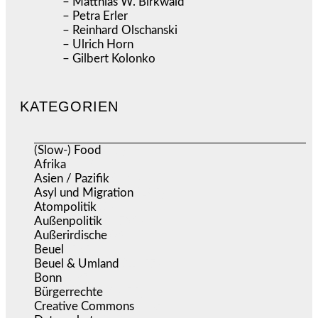
– Matthias W. Birkwald
– Petra Erler
– Reinhard Olschanski
– Ulrich Horn
– Gilbert Kolonko
KATEGORIEN
(Slow-) Food
(57)
Afrika
(508)
Asien / Pazifik
(634)
Asyl und Migration
(295)
Atompolitik
(1)
Außenpolitik
(1.721)
Außerirdische
(39)
Beuel
(525)
Beuel & Umland
(2.457)
Bonn
(637)
Bürgerrechte
(1.675)
Creative Commons
(467)