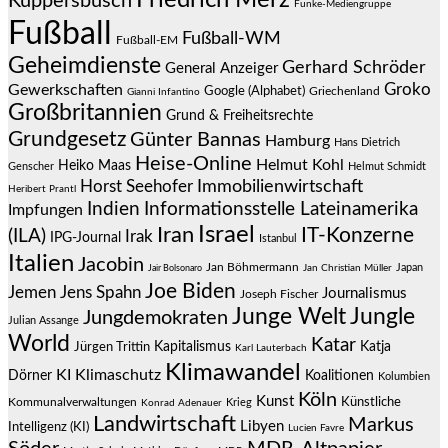
Küppersbusch
Funke-Mediengruppe
Fußball
Fußball-WM
Fußball-EM
Geheimdienste
Gerhard Schröder
General Anzeiger
Groko
Gewerkschaften
Google (Alphabet)
Griechenland
Gianni Infantino
Großbritannien
Grund & Freiheitsrechte
Grundgesetz
Günter Bannas
Hamburg
Hans Dietrich
Heise-Online
Helmut Kohl
Heiko Maas
Genscher
Helmut Schmidt
Immobilienwirtschaft
Horst Seehofer
Heribert Prantl
Indien
Informationsstelle Lateinamerika
Impfungen
Israel
Iran
IT-Konzerne
(ILA)
Irak
IPG-Journal
Istanbul
Italien
Jacobin
Jan Böhmermann
Japan
Jair Bolsonaro
Jan Christian Müller
Joe Biden
Jemen
Jens Spahn
Journalismus
Joseph Fischer
Junge Welt
Jungle
Jungdemokraten
Julian Assange
World
Katar
Jürgen Trittin
Kapitalismus
Katja
Karl Lauterbach
Klimawandel
KI
Klimaschutz
Dörner
Koalitionen
Kolumbien
Köln
Kunst
Künstliche
Kommunalverwaltungen
Krieg
Konrad Adenauer
Landwirtschaft
Markus
Libyen
Intelligenz (KI)
Lucien Favre