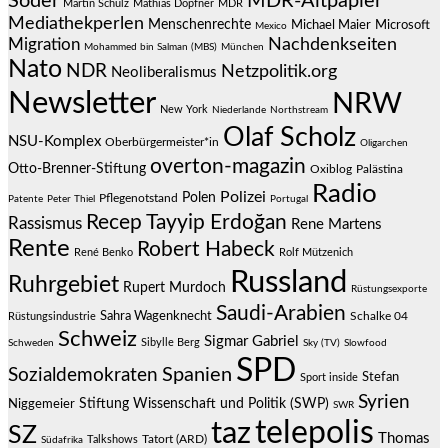
Söder
MDR-Altpapier
Martin Schulz
Mathias Döpfner
MDR
Mediathekperlen
Menschenrechte
Michael Maier
Microsoft
Mexico
Migration
Nachdenkseiten
Mohammed bin Salman (MBS)
München
Nato
NDR
Netzpolitik.org
Neoliberalismus
Newsletter
NRW
New York
Niederlande
Northstream
Olaf Scholz
NSU-Komplex
Oberbürgermeister*in
Oligarchen
overton-magazin
Otto-Brenner-Stiftung
Oxiblog
Palästina
Radio
Polizei
Polen
Pflegenotstand
Patente
Peter Thiel
Portugal
Recep Tayyip Erdoğan
Rassismus
Rene Martens
Rente
Robert Habeck
René Benko
Rolf Mützenich
Russland
Ruhrgebiet
Rupert Murdoch
Rüstungsexporte
Saudi-Arabien
Sahra Wagenknecht
Schalke 04
Rüstungsindustrie
Schweiz
Sigmar Gabriel
Sibylle Berg
Schweden
Sky (TV)
Slowfood
SPD
Spanien
Sozialdemokraten
Stefan
Sport inside
Syrien
Stiftung Wissenschaft und Politik (SWP)
Niggemeier
SWR
telepolis
taz
SZ
Thomas
Talkshows
Tatort (ARD)
Südafrika