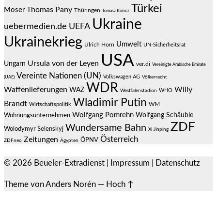
Türkei
Thomas Pany
Moser
Thüringen
Tomasz Konicz
Ukraine
uebermedien.de
UEFA
Ukrainekrieg
Umwelt
Ulrich Horn
UN-Sicherheitsrat
USA
Ursula von der Leyen
Ungarn
ver.di
Vereinigte Arabische Emirate
Vereinte Nationen (UN)
Volkswagen AG
(UAE)
Völkerrecht
WDR
Waffenlieferungen
Willy
WAZ
WHO
Westfalenstadion
Wladimir Putin
Brandt
Wirtschaftspolitik
WM
Wolfgang Pomrehn
Wolfgang Schäuble
Wohnungsunternehmen
ZDF
Wundersame Bahn
Wolodymyr Selenskyj
Xi Jinping
Österreich
Zeitungen
ÖPNV
ZDFneo
Ägypten
© 2026
Beueler-Extradienst
|
Impressum
|
Datenschutz
Theme von
Anders Norén
—
Hoch ↑