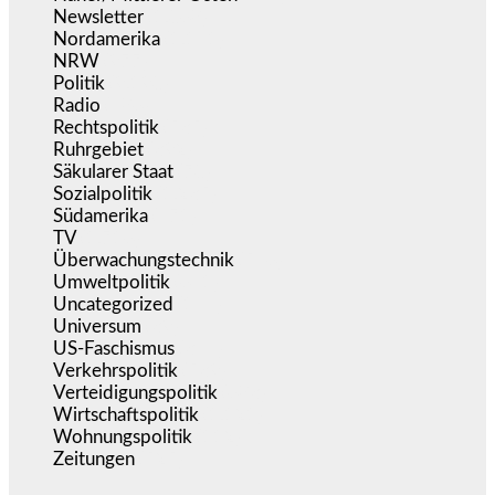
Newsletter
(1.068)
Nordamerika
(1.141)
NRW
(977)
Politik
(9.190)
Radio
(486)
Rechtspolitik
(535)
Ruhrgebiet
(392)
Säkularer Staat
(70)
Sozialpolitik
(1.235)
Südamerika
(471)
TV
(1.716)
Überwachungstechnik
(546)
Umweltpolitik
(641)
Uncategorized
(144)
Universum
(39)
US-Faschismus
(344)
Verkehrspolitik
(539)
Verteidigungspolitik
(683)
Wirtschaftspolitik
(1.121)
Wohnungspolitik
(112)
Zeitungen
(525)