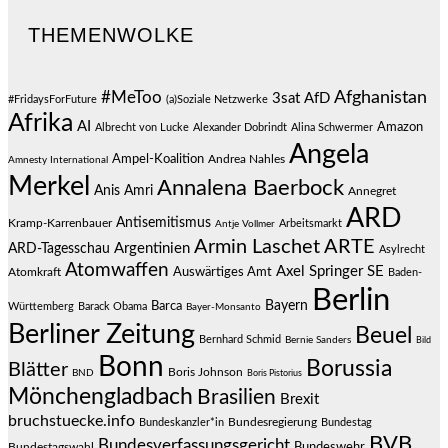
THEMENWOLKE
#MeToo
Afghanistan
3sat
AfD
#FridaysForFuture
(a)Soziale Netzwerke
Afrika
AI
Amazon
Albrecht von Lucke
Alexander Dobrindt
Alina Schwermer
Angela
Ampel-Koalition
Andrea Nahles
Amnesty International
Merkel
Annalena Baerbock
Anis Amri
Annegret
ARD
Antisemitismus
Kramp-Karrenbauer
Arbeitsmarkt
Antje Vollmer
Armin Laschet
ARTE
Argentinien
ARD-Tagesschau
Asylrecht
Atomwaffen
Axel Springer SE
Auswärtiges Amt
Atomkraft
Baden-
Berlin
Bayern
Barca
Württemberg
Barack Obama
Bayer-Monsanto
Berliner Zeitung
Beuel
Bernhard Schmid
Bernie Sanders
Bild
Bonn
Borussia
Blätter
Boris Johnson
BND
Boris Pistorius
Mönchengladbach
Brasilien
Brexit
bruchstuecke.info
Bundesregierung
Bundestag
Bundeskanzler*in
BVB
Bundesverfassungsgericht
Bundeswehr
Bundestagswahl