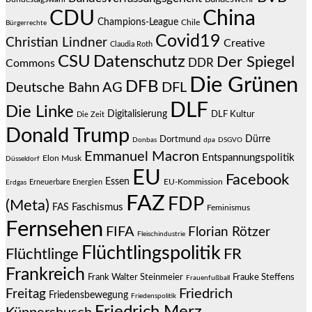
CDU
China
Champions-League
Chile
Bürgerrechte
Covid19
Christian Lindner
Creative
Claudia Roth
CSU
Datenschutz
Der Spiegel
DDR
Commons
Die Grünen
DFB
Deutsche Bahn AG
DFL
DLF
Die Linke
Digitalisierung
DLF Kultur
Die Zeit
Donald Trump
Dürre
Dortmund
Donbas
dpa
DSGVO
Emmanuel Macron
Entspannungspolitik
Elon Musk
Düsseldorf
EU
Facebook
Essen
EU-Kommission
Erneuerbare Energien
Erdgas
FAZ
FDP
(Meta)
Faschismus
FAS
Feminismus
Fernsehen
FIFA
Florian Rötzer
Fleischindustrie
Flüchtlingspolitik
Flüchtlinge
FR
Frankreich
Frauke Steffens
Frank Walter Steinmeier
Frauenfußball
Friedrich
Freitag
Friedensbewegung
Friedenspolitik
Friedrich Merz