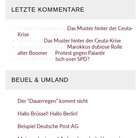
LETZTE KOMMENTARE
Annette Hauschild
zu
Das Muster hinter der Ceuta-
Krise
Annette
zu
Das Muster hinter der Ceuta-Krise
Annette Hauschild
zu
Marokkos dubiose Rolle
alter Boomer
zu
Protest gegen Palantir
Horst Becker
zu
Isch over SPD?
BEUEL & UMLAND
Der “Dauerregen” kommt nicht
Hallo Brüssel! Hallo Berlin!
Beispiel Deutsche Post AG