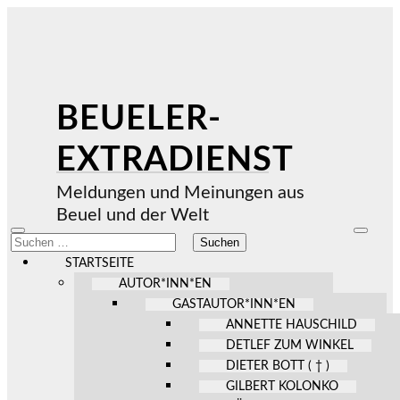
BEUELER-
EXTRADIENST
Meldungen und Meinungen aus
Beuel und der Welt
Mobile-
Suchfel
Suchen
Menü
ein-/au
nach:
ein-/ausblenden
STARTSEITE
AUTOR*INN*EN
GASTAUTOR*INN*EN
ANNETTE HAUSCHILD
DETLEF ZUM WINKEL
DIETER BOTT ( † )
GILBERT KOLONKO