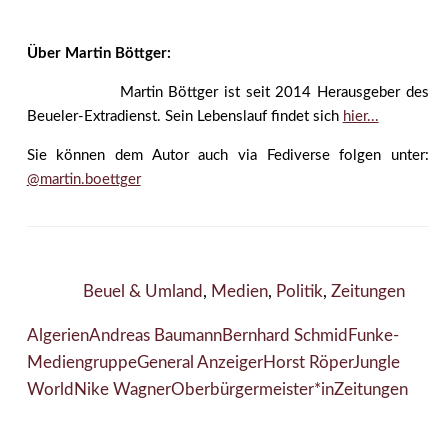
Über Martin Böttger:
Martin Böttger ist seit 2014 Herausgeber des
Beueler-Extradienst. Sein Lebenslauf findet sich
hier...
Sie können dem Autor auch via Fediverse folgen unter:
@martin.boettger
Beuel & Umland
,
Medien
,
Politik
,
Zeitungen
Algerien
Andreas Baumann
Bernhard Schmid
Funke-
Mediengruppe
General Anzeiger
Horst Röper
Jungle
World
Nike Wagner
Oberbürgermeister*in
Zeitungen