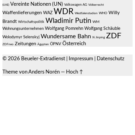
Vereinte Nationen (UN)
Volkswagen AG
(UAE)
Völkerrecht
WDR
Waffenlieferungen
Willy
WAZ
WHO
Westfalenstadion
Wladimir Putin
Brandt
Wirtschaftspolitik
WM
Wolfgang Pomrehn
Wolfgang Schäuble
Wohnungsunternehmen
ZDF
Wundersame Bahn
Wolodymyr Selenskyj
Xi Jinping
Österreich
Zeitungen
ÖPNV
ZDFneo
Ägypten
© 2026
Beueler-Extradienst
|
Impressum
|
Datenschutz
Theme von
Anders Norén
—
Hoch ↑