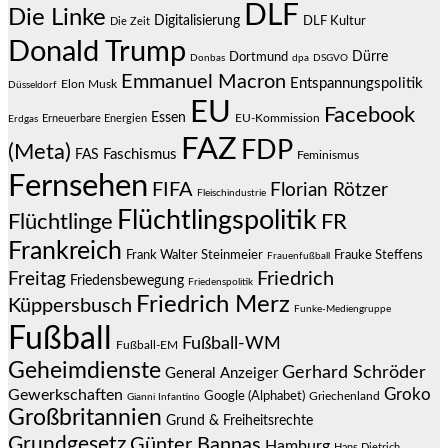
DLF
Die Linke
Digitalisierung
DLF Kultur
Die Zeit
Donald Trump
Dürre
Dortmund
Donbas
dpa
DSGVO
Emmanuel Macron
Entspannungspolitik
Elon Musk
Düsseldorf
EU
Facebook
Essen
EU-Kommission
Erneuerbare Energien
Erdgas
FAZ
FDP
(Meta)
Faschismus
FAS
Feminismus
Fernsehen
FIFA
Florian Rötzer
Fleischindustrie
Flüchtlingspolitik
Flüchtlinge
FR
Frankreich
Frauke Steffens
Frank Walter Steinmeier
Frauenfußball
Friedrich
Freitag
Friedensbewegung
Friedenspolitik
Friedrich Merz
Küppersbusch
Funke-Mediengruppe
Fußball
Fußball-WM
Fußball-EM
Geheimdienste
Gerhard Schröder
General Anzeiger
Groko
Gewerkschaften
Google (Alphabet)
Griechenland
Gianni Infantino
Großbritannien
Grund & Freiheitsrechte
Grundgesetz
Günter Bannas
Hamburg
Hans Dietrich