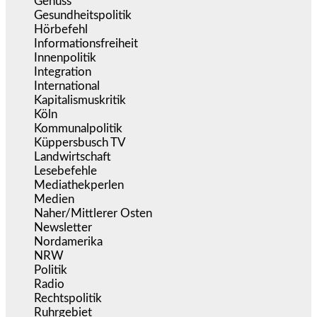
Genuss
(1.206)
Gesundheitspolitik
(852)
Hörbefehl
(166)
Informationsfreiheit
(16)
Innenpolitik
(1.922)
Integration
(443)
International
(5.496)
Kapitalismuskritik
(254)
Köln
(338)
Kommunalpolitik
(255)
Küppersbusch TV
(153)
Landwirtschaft
(216)
Lesebefehle
(2.605)
Mediathekperlen
(536)
Medien
(5.355)
Naher/Mittlerer Osten
(828)
Newsletter
(1.068)
Nordamerika
(1.141)
NRW
(977)
Politik
(9.188)
Radio
(484)
Rechtspolitik
(533)
Ruhrgebiet
(392)