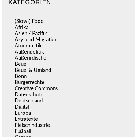
KATEGORIEN
(Slow-) Food
(57)
Afrika
(508)
Asien / Pazifik
(634)
Asyl und Migration
(295)
Atompolitik
(1)
Außenpolitik
(1.721)
Außerirdische
(39)
Beuel
(525)
Beuel & Umland
(2.457)
Bonn
(637)
Bürgerrechte
(1.673)
Creative Commons
(466)
Datenschutz
(379)
Deutschland
(5.051)
Digital
(1.978)
Europa
(3.274)
Extratexte
(199)
Fleischindustrie
(50)
Fußball
(1.518)