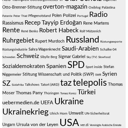
Oligarchen
overton-magazin
Otto-Brenner-Stiftung
Oxiblog
Palästina
Radio
Polizei
Polen
Pflegenotstand
Patente
Peter Thiel
Portugal
Recep Tayyip Erdoğan
Rassismus
Rene Martens
Rente
Robert Habeck
René Benko
Rolf Mützenich
Russland
Ruhrgebiet
Rupert Murdoch
Rüstungsexporte
Saudi-Arabien
Sahra Wagenknecht
Schalke 04
Rüstungsindustrie
Schweiz
Sigmar Gabriel
Sibylle Berg
Schweden
Sky (TV)
Slowfood
SPD
Spanien
Sozialdemokraten
Stefan
Sport inside
Syrien
Stiftung Wissenschaft und Politik (SWP)
Niggemeier
SWR
telepolis
taz
SZ
Thomas
Talkshows
Tatort (ARD)
Südafrika
Türkei
Thomas Pany
Moser
Thüringen
Tomasz Konicz
Ukraine
uebermedien.de
UEFA
Ukrainekrieg
Umwelt
Ulrich Horn
UN-Sicherheitsrat
USA
Ursula von der Leyen
Ungarn
ver.di
Vereinigte Arabische Emirate