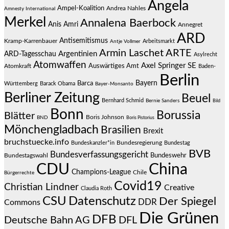
Angela
Ampel-Koalition
Andrea Nahles
Amnesty International
Merkel
Annalena Baerbock
Anis Amri
Annegret
ARD
Antisemitismus
Kramp-Karrenbauer
Arbeitsmarkt
Antje Vollmer
Armin Laschet
ARTE
Argentinien
ARD-Tagesschau
Asylrecht
Atomwaffen
Axel Springer SE
Auswärtiges Amt
Atomkraft
Baden-
Berlin
Bayern
Barca
Württemberg
Barack Obama
Bayer-Monsanto
Berliner Zeitung
Beuel
Bernhard Schmid
Bernie Sanders
Bild
Bonn
Borussia
Blätter
Boris Johnson
BND
Boris Pistorius
Mönchengladbach
Brasilien
Brexit
bruchstuecke.info
Bundesregierung
Bundestag
Bundeskanzler*in
BVB
Bundesverfassungsgericht
Bundeswehr
Bundestagswahl
CDU
China
Champions-League
Chile
Bürgerrechte
Covid19
Christian Lindner
Creative
Claudia Roth
CSU
Datenschutz
Der Spiegel
DDR
Commons
Die Grünen
DFB
Deutsche Bahn AG
DFL