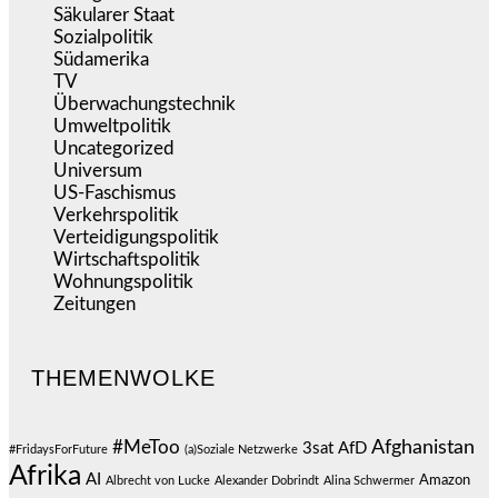
Säkularer Staat
(70)
Sozialpolitik
(1.233)
Südamerika
(471)
TV
(1.714)
Überwachungstechnik
(545)
Umweltpolitik
(640)
Uncategorized
(144)
Universum
(38)
US-Faschismus
(344)
Verkehrspolitik
(538)
Verteidigungspolitik
(683)
Wirtschaftspolitik
(1.120)
Wohnungspolitik
(112)
Zeitungen
(524)
THEMENWOLKE
#MeToo
Afghanistan
3sat
AfD
#FridaysForFuture
(a)Soziale Netzwerke
Afrika
AI
Amazon
Albrecht von Lucke
Alexander Dobrindt
Alina Schwermer