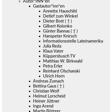
Autor*INN*en
Gastautor*inn*en
Annette Hauschild
Detlef zum Winkel
Dieter Bott ( † )
Gilbert Kolonko
Günter Bannas ( † )
Hanspeter Knirsch
Informationsstelle Lateinamerika
Julia Reda
Klaus Vater
Küppersbusch TV
Matthias W. Birkwald
Petra Erler
Reinhard Olschanski
Ulrich Horn
Andreas Zumach
Bettina Gaus ( † )
Christian Wolf
Helmut Lorscheid
Heiner Jüttner
Ingo Arend
Martin Böttger