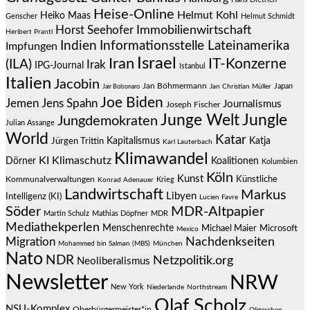
Heise-Online
Helmut Kohl
Heiko Maas
Genscher
Helmut Schmidt
Immobilienwirtschaft
Horst Seehofer
Heribert Prantl
Indien
Informationsstelle Lateinamerika
Impfungen
Israel
Iran
IT-Konzerne
(ILA)
Irak
IPG-Journal
Istanbul
Italien
Jacobin
Jan Böhmermann
Japan
Jair Bolsonaro
Jan Christian Müller
Joe Biden
Jemen
Jens Spahn
Journalismus
Joseph Fischer
Junge Welt
Jungle
Jungdemokraten
Julian Assange
World
Katar
Jürgen Trittin
Kapitalismus
Katja
Karl Lauterbach
Klimawandel
KI
Klimaschutz
Dörner
Koalitionen
Kolumbien
Köln
Kunst
Künstliche
Kommunalverwaltungen
Krieg
Konrad Adenauer
Landwirtschaft
Markus
Libyen
Intelligenz (KI)
Lucien Favre
Söder
MDR-Altpapier
Martin Schulz
Mathias Döpfner
MDR
Mediathekperlen
Menschenrechte
Michael Maier
Microsoft
Mexico
Migration
Nachdenkseiten
Mohammed bin Salman (MBS)
München
Nato
NDR
Netzpolitik.org
Neoliberalismus
Newsletter
NRW
New York
Niederlande
Northstream
Olaf Scholz
NSU-Komplex
Oberbürgermeister*in