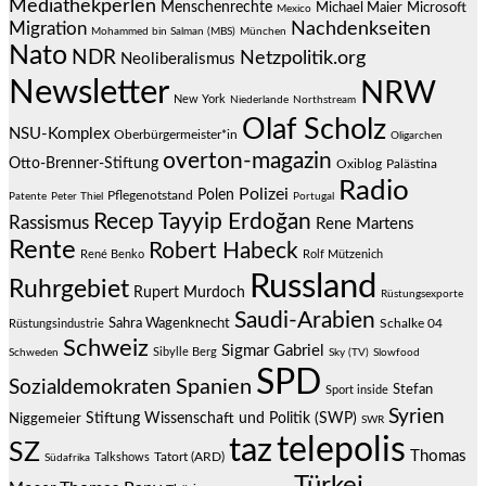
Mediathekperlen
Menschenrechte
Michael Maier
Microsoft
Mexico
Migration
Nachdenkseiten
Mohammed bin Salman (MBS)
München
Nato
NDR
Netzpolitik.org
Neoliberalismus
Newsletter
NRW
New York
Niederlande
Northstream
Olaf Scholz
NSU-Komplex
Oberbürgermeister*in
Oligarchen
overton-magazin
Otto-Brenner-Stiftung
Oxiblog
Palästina
Radio
Polizei
Polen
Pflegenotstand
Patente
Peter Thiel
Portugal
Recep Tayyip Erdoğan
Rassismus
Rene Martens
Rente
Robert Habeck
René Benko
Rolf Mützenich
Russland
Ruhrgebiet
Rupert Murdoch
Rüstungsexporte
Saudi-Arabien
Sahra Wagenknecht
Schalke 04
Rüstungsindustrie
Schweiz
Sigmar Gabriel
Sibylle Berg
Schweden
Sky (TV)
Slowfood
SPD
Spanien
Sozialdemokraten
Stefan
Sport inside
Syrien
Stiftung Wissenschaft und Politik (SWP)
Niggemeier
SWR
telepolis
taz
SZ
Thomas
Talkshows
Tatort (ARD)
Südafrika