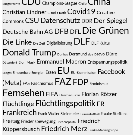
CDU
China
Champions-League
Chile
Bürgerrechte
Covid19
Christian Lindner
Creative
Claudia Roth
CSU
Datenschutz
Der Spiegel
DDR
Commons
Die Grünen
DFB
Deutsche Bahn AG
DFL
DLF
Die Linke
Digitalisierung
DLF Kultur
Die Zeit
Donald Trump
Dürre
Dortmund
Donbas
dpa
DSGVO
Emmanuel Macron
Entspannungspolitik
Elon Musk
Düsseldorf
EU
Facebook
Essen
EU-Kommission
Erneuerbare Energien
Erdgas
FAZ
FDP
(Meta)
Faschismus
FAS
Feminismus
Fernsehen
FIFA
Florian Rötzer
Fleischindustrie
Flüchtlingspolitik
Flüchtlinge
FR
Frankreich
Frauke Steffens
Frank Walter Steinmeier
Frauenfußball
Friedrich
Freitag
Friedensbewegung
Friedenspolitik
Friedrich Merz
Küppersbusch
Funke-Mediengruppe