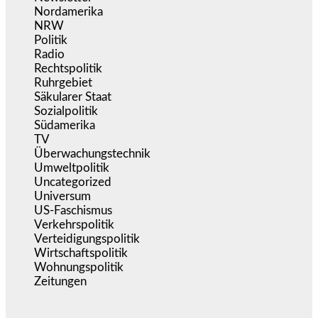
Nordamerika
(1.142)
NRW
(978)
Politik
(9.194)
Radio
(487)
Rechtspolitik
(538)
Ruhrgebiet
(392)
Säkularer Staat
(70)
Sozialpolitik
(1.239)
Südamerika
(471)
TV
(1.717)
Überwachungstechnik
(547)
Umweltpolitik
(644)
Uncategorized
(144)
Universum
(39)
US-Faschismus
(345)
Verkehrspolitik
(540)
Verteidigungspolitik
(684)
Wirtschaftspolitik
(1.124)
Wohnungspolitik
(112)
Zeitungen
(528)