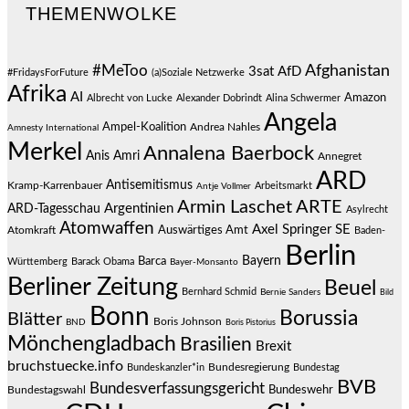
THEMENWOLKE
#MeToo
Afghanistan
3sat
AfD
#FridaysForFuture
(a)Soziale Netzwerke
Afrika
AI
Amazon
Albrecht von Lucke
Alexander Dobrindt
Alina Schwermer
Angela
Ampel-Koalition
Andrea Nahles
Amnesty International
Merkel
Annalena Baerbock
Anis Amri
Annegret
ARD
Antisemitismus
Kramp-Karrenbauer
Arbeitsmarkt
Antje Vollmer
Armin Laschet
ARTE
Argentinien
ARD-Tagesschau
Asylrecht
Atomwaffen
Axel Springer SE
Auswärtiges Amt
Atomkraft
Baden-
Berlin
Bayern
Barca
Württemberg
Barack Obama
Bayer-Monsanto
Berliner Zeitung
Beuel
Bernhard Schmid
Bernie Sanders
Bild
Bonn
Borussia
Blätter
Boris Johnson
BND
Boris Pistorius
Mönchengladbach
Brasilien
Brexit
bruchstuecke.info
Bundesregierung
Bundestag
Bundeskanzler*in
BVB
Bundesverfassungsgericht
Bundeswehr
Bundestagswahl