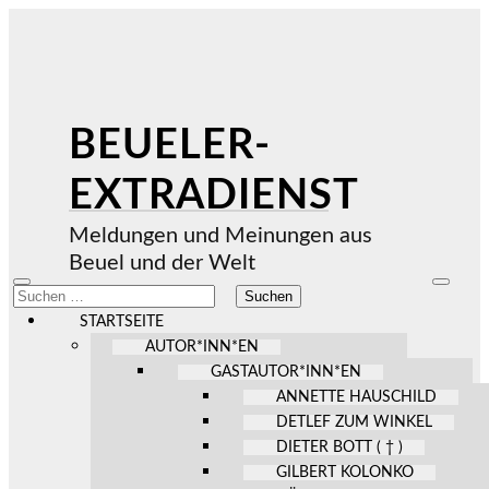
BEUELER-
EXTRADIENST
Meldungen und Meinungen aus
Beuel und der Welt
Mobile-
Suchfel
Suchen
Menü
ein-/au
nach:
ein-/ausblenden
STARTSEITE
AUTOR*INN*EN
GASTAUTOR*INN*EN
ANNETTE HAUSCHILD
DETLEF ZUM WINKEL
DIETER BOTT ( † )
GILBERT KOLONKO