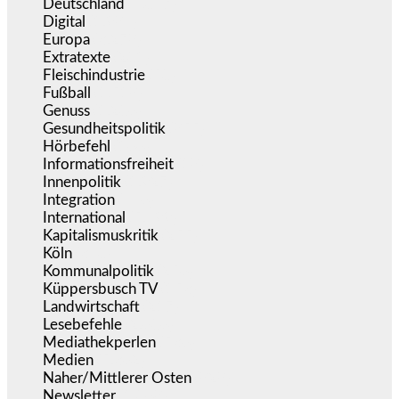
Deutschland
(5.057)
Digital
(1.984)
Europa
(3.278)
Extratexte
(201)
Fleischindustrie
(50)
Fußball
(1.518)
Genuss
(1.206)
Gesundheitspolitik
(855)
Hörbefehl
(166)
Informationsfreiheit
(18)
Innenpolitik
(1.927)
Integration
(446)
International
(5.499)
Kapitalismuskritik
(255)
Köln
(340)
Kommunalpolitik
(256)
Küppersbusch TV
(153)
Landwirtschaft
(217)
Lesebefehle
(2.606)
Mediathekperlen
(536)
Medien
(5.362)
Naher/Mittlerer Osten
(828)
Newsletter
(1.068)