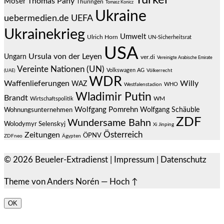
Türkei
Thomas Pany
Moser
Thüringen
Tomasz Konicz
Ukraine
uebermedien.de
UEFA
Ukrainekrieg
Umwelt
Ulrich Horn
UN-Sicherheitsrat
USA
Ursula von der Leyen
Ungarn
ver.di
Vereinigte Arabische Emirate
Vereinte Nationen (UN)
Volkswagen AG
(UAE)
Völkerrecht
WDR
Waffenlieferungen
Willy
WAZ
WHO
Westfalenstadion
Wladimir Putin
Brandt
Wirtschaftspolitik
WM
Wolfgang Pomrehn
Wolfgang Schäuble
Wohnungsunternehmen
ZDF
Wundersame Bahn
Wolodymyr Selenskyj
Xi Jinping
Österreich
Zeitungen
ÖPNV
ZDFneo
Ägypten
© 2026
Beueler-Extradienst
|
Impressum
|
Datenschutz
Theme von
Anders Norén
—
Hoch ↑
OK