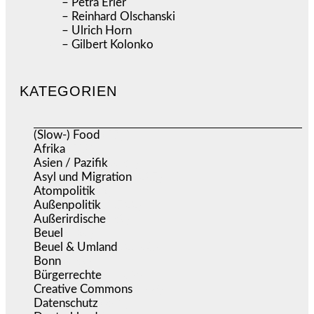
– Petra Erler
– Reinhard Olschanski
– Ulrich Horn
– Gilbert Kolonko
KATEGORIEN
(Slow-) Food
(57)
Afrika
(508)
Asien / Pazifik
(634)
Asyl und Migration
(297)
Atompolitik
(2)
Außenpolitik
(1.722)
Außerirdische
(39)
Beuel
(526)
Beuel & Umland
(2.460)
Bonn
(639)
Bürgerrechte
(1.679)
Creative Commons
(468)
Datenschutz
(381)