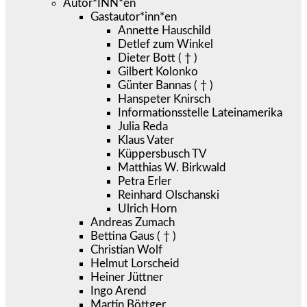
Autor*INN*en
Gastautor*inn*en
Annette Hauschild
Detlef zum Winkel
Dieter Bott ( † )
Gilbert Kolonko
Günter Bannas ( † )
Hanspeter Knirsch
Informationsstelle Lateinamerika
Julia Reda
Klaus Vater
Küppersbusch TV
Matthias W. Birkwald
Petra Erler
Reinhard Olschanski
Ulrich Horn
Andreas Zumach
Bettina Gaus ( † )
Christian Wolf
Helmut Lorscheid
Heiner Jüttner
Ingo Arend
Martin Böttger