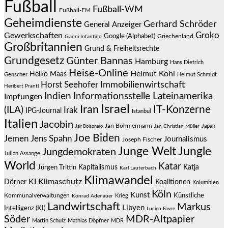
Fußball
Fußball-WM
Fußball-EM
Geheimdienste
Gerhard Schröder
General Anzeiger
Groko
Gewerkschaften
Google (Alphabet)
Griechenland
Gianni Infantino
Großbritannien
Grund & Freiheitsrechte
Grundgesetz
Günter Bannas
Hamburg
Hans Dietrich
Heise-Online
Helmut Kohl
Heiko Maas
Genscher
Helmut Schmidt
Immobilienwirtschaft
Horst Seehofer
Heribert Prantl
Indien
Informationsstelle Lateinamerika
Impfungen
Israel
Iran
IT-Konzerne
(ILA)
Irak
IPG-Journal
Istanbul
Italien
Jacobin
Jan Böhmermann
Japan
Jair Bolsonaro
Jan Christian Müller
Joe Biden
Jemen
Jens Spahn
Journalismus
Joseph Fischer
Junge Welt
Jungle
Jungdemokraten
Julian Assange
World
Katar
Jürgen Trittin
Kapitalismus
Katja
Karl Lauterbach
Klimawandel
KI
Klimaschutz
Dörner
Koalitionen
Kolumbien
Köln
Kunst
Künstliche
Kommunalverwaltungen
Krieg
Konrad Adenauer
Landwirtschaft
Markus
Libyen
Intelligenz (KI)
Lucien Favre
Söder
MDR-Altpapier
Martin Schulz
Mathias Döpfner
MDR