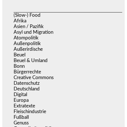
(Slow-) Food
(57)
Afrika
(508)
Asien / Pazifik
(634)
Asyl und Migration
(296)
Atompolitik
(1)
Außenpolitik
(1.721)
Außerirdische
(39)
Beuel
(525)
Beuel & Umland
(2.458)
Bonn
(637)
Bürgerrechte
(1.676)
Creative Commons
(467)
Datenschutz
(380)
Deutschland
(5.054)
Digital
(1.982)
Europa
(3.275)
Extratexte
(201)
Fleischindustrie
(50)
Fußball
(1.518)
Genuss
(1.206)