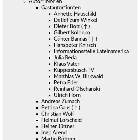
Autor*INN*en
Gastautor*inn*en
Annette Hauschild
Detlef zum Winkel
Dieter Bott ( † )
Gilbert Kolonko
Günter Bannas ( † )
Hanspeter Knirsch
Informationsstelle Lateinamerika
Julia Reda
Klaus Vater
Küppersbusch TV
Matthias W. Birkwald
Petra Erler
Reinhard Olschanski
Ulrich Horn
Andreas Zumach
Bettina Gaus ( † )
Christian Wolf
Helmut Lorscheid
Heiner Jüttner
Ingo Arend
Martin Böttger