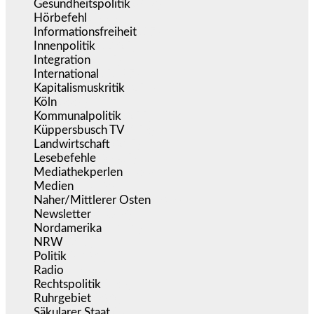
Gesundheitspolitik
(853)
Hörbefehl
(166)
Informationsfreiheit
(17)
Innenpolitik
(1.925)
Integration
(445)
International
(5.497)
Kapitalismuskritik
(254)
Köln
(339)
Kommunalpolitik
(255)
Küppersbusch TV
(153)
Landwirtschaft
(217)
Lesebefehle
(2.605)
Mediathekperlen
(536)
Medien
(5.359)
Naher/Mittlerer Osten
(828)
Newsletter
(1.068)
Nordamerika
(1.141)
NRW
(977)
Politik
(9.191)
Radio
(486)
Rechtspolitik
(536)
Ruhrgebiet
(392)
Säkularer Staat
(70)