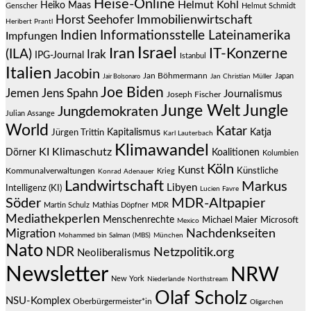
Heise-Online
Helmut Kohl
Heiko Maas
Genscher
Helmut Schmidt
Immobilienwirtschaft
Horst Seehofer
Heribert Prantl
Indien
Informationsstelle Lateinamerika
Impfungen
Israel
Iran
IT-Konzerne
(ILA)
Irak
IPG-Journal
Istanbul
Italien
Jacobin
Jan Böhmermann
Japan
Jair Bolsonaro
Jan Christian Müller
Joe Biden
Jemen
Jens Spahn
Journalismus
Joseph Fischer
Junge Welt
Jungle
Jungdemokraten
Julian Assange
World
Katar
Jürgen Trittin
Kapitalismus
Katja
Karl Lauterbach
Klimawandel
KI
Klimaschutz
Dörner
Koalitionen
Kolumbien
Köln
Kunst
Künstliche
Kommunalverwaltungen
Krieg
Konrad Adenauer
Landwirtschaft
Markus
Libyen
Intelligenz (KI)
Lucien Favre
Söder
MDR-Altpapier
Martin Schulz
Mathias Döpfner
MDR
Mediathekperlen
Menschenrechte
Michael Maier
Microsoft
Mexico
Migration
Nachdenkseiten
Mohammed bin Salman (MBS)
München
Nato
NDR
Netzpolitik.org
Neoliberalismus
Newsletter
NRW
New York
Niederlande
Northstream
Olaf Scholz
NSU-Komplex
Oberbürgermeister*in
Oligarchen