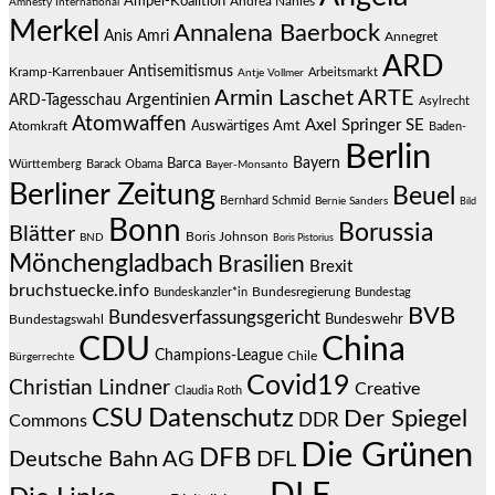
Ampel-Koalition
Andrea Nahles
Amnesty International
Merkel
Annalena Baerbock
Anis Amri
Annegret
ARD
Antisemitismus
Kramp-Karrenbauer
Arbeitsmarkt
Antje Vollmer
Armin Laschet
ARTE
Argentinien
ARD-Tagesschau
Asylrecht
Atomwaffen
Axel Springer SE
Auswärtiges Amt
Atomkraft
Baden-
Berlin
Bayern
Barca
Württemberg
Barack Obama
Bayer-Monsanto
Berliner Zeitung
Beuel
Bernhard Schmid
Bernie Sanders
Bild
Bonn
Borussia
Blätter
Boris Johnson
BND
Boris Pistorius
Mönchengladbach
Brasilien
Brexit
bruchstuecke.info
Bundesregierung
Bundestag
Bundeskanzler*in
BVB
Bundesverfassungsgericht
Bundeswehr
Bundestagswahl
CDU
China
Champions-League
Chile
Bürgerrechte
Covid19
Christian Lindner
Creative
Claudia Roth
CSU
Datenschutz
Der Spiegel
DDR
Commons
Die Grünen
DFB
Deutsche Bahn AG
DFL