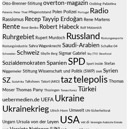
overton-magazin
Otto-Brenner-Stiftung
Oxiblog
Palästina
Radio
Polizei
Polen
Pflegenotstand
Patente
Peter Thiel
Portugal
Recep Tayyip Erdoğan
Rassismus
Rene Martens
Rente
Robert Habeck
René Benko
Rolf Mützenich
Russland
Ruhrgebiet
Rupert Murdoch
Rüstungsexporte
Saudi-Arabien
Sahra Wagenknecht
Schalke 04
Rüstungsindustrie
Schweiz
Sigmar Gabriel
Sibylle Berg
Schweden
Sky (TV)
Slowfood
SPD
Spanien
Sozialdemokraten
Stefan
Sport inside
Syrien
Stiftung Wissenschaft und Politik (SWP)
Niggemeier
SWR
telepolis
taz
SZ
Thomas
Talkshows
Tatort (ARD)
Südafrika
Türkei
Thomas Pany
Moser
Thüringen
Tomasz Konicz
Ukraine
uebermedien.de
UEFA
Ukrainekrieg
Umwelt
Ulrich Horn
UN-Sicherheitsrat
USA
Ursula von der Leyen
Ungarn
ver.di
Vereinigte Arabische Emirate