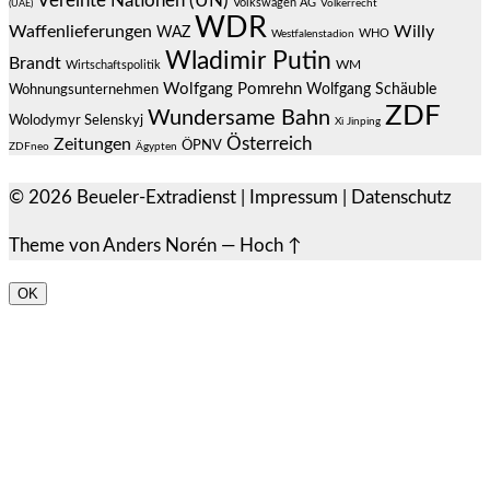
Vereinte Nationen (UN)
Volkswagen AG
(UAE)
Völkerrecht
WDR
Waffenlieferungen
Willy
WAZ
WHO
Westfalenstadion
Wladimir Putin
Brandt
Wirtschaftspolitik
WM
Wolfgang Pomrehn
Wolfgang Schäuble
Wohnungsunternehmen
ZDF
Wundersame Bahn
Wolodymyr Selenskyj
Xi Jinping
Österreich
Zeitungen
ÖPNV
ZDFneo
Ägypten
© 2026
Beueler-Extradienst
|
Impressum
|
Datenschutz
Theme von
Anders Norén
—
Hoch ↑
OK