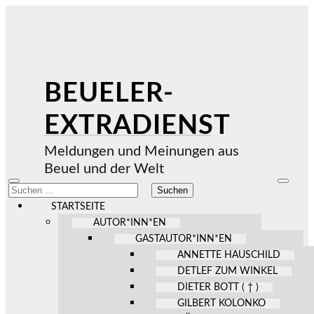
BEUELER-
EXTRADIENST
Meldungen und Meinungen aus
Beuel und der Welt
Mobile-
Suchfel
Suchen
Menü
ein-/au
nach:
ein-/ausblenden
STARTSEITE
AUTOR*INN*EN
GASTAUTOR*INN*EN
ANNETTE HAUSCHILD
DETLEF ZUM WINKEL
DIETER BOTT ( † )
GILBERT KOLONKO