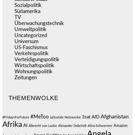
Sozialpolitik
(1.236)
Südamerika
(471)
TV
(1.716)
Überwachungstechnik
(546)
Umweltpolitik
(641)
Uncategorized
(144)
Universum
(39)
US-Faschismus
(344)
Verkehrspolitik
(539)
Verteidigungspolitik
(683)
Wirtschaftspolitik
(1.121)
Wohnungspolitik
(112)
Zeitungen
(526)
THEMENWOLKE
#MeToo
Afghanistan
3sat
AfD
#FridaysForFuture
(a)Soziale Netzwerke
Afrika
AI
Amazon
Albrecht von Lucke
Alexander Dobrindt
Alina Schwermer
Angela