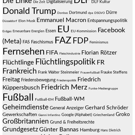
DLF
Die Linke
Digitalisierung
DLF Kultur
Die Zeit
Donald Trump
Dürre
Dortmund
Donbas
dpa
DSGVO
Emmanuel Macron
Entspannungspolitik
Elon Musk
Düsseldorf
EU
Facebook
Essen
EU-Kommission
Erneuerbare Energien
Erdgas
FAZ
FDP
(Meta)
Faschismus
FAS
Feminismus
Fernsehen
FIFA
Florian Rötzer
Fleischindustrie
Flüchtlingspolitik
Flüchtlinge
FR
Frankreich
Frauke Steffens
Frank Walter Steinmeier
Frauenfußball
Friedrich
Freitag
Friedensbewegung
Friedenspolitik
Friedrich Merz
Küppersbusch
Funke-Mediengruppe
Fußball
Fußball-WM
Fußball-EM
Geheimdienste
Gerhard Schröder
General Anzeiger
Groko
Gewerkschaften
Google (Alphabet)
Griechenland
Gianni Infantino
Großbritannien
Grund & Freiheitsrechte
Grundgesetz
Günter Bannas
Hamburg
Hans Dietrich