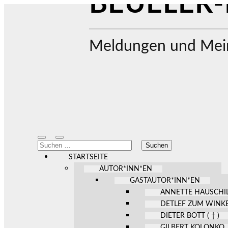
BEUELER-
Meldungen und Mein
Mobile-
Suchfeld
Suchen
Menü
ein-/ausblenden
nach:
ein-/ausblenden
STARTSEITE
AUTOR*INN*EN
GASTAUTOR*INN*EN
ANNETTE HAUSCHI
DETLEF ZUM WINK
DIETER BOTT ( † )
GILBERT KOLONKO