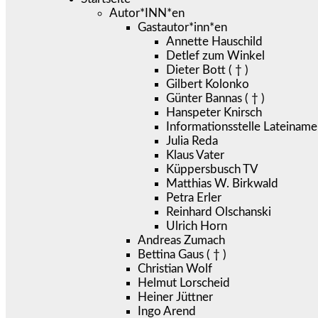
Autor*INN*en
Gastautor*inn*en
Annette Hauschild
Detlef zum Winkel
Dieter Bott ( † )
Gilbert Kolonko
Günter Bannas ( † )
Hanspeter Knirsch
Informationsstelle Lateiname
Julia Reda
Klaus Vater
Küppersbusch TV
Matthias W. Birkwald
Petra Erler
Reinhard Olschanski
Ulrich Horn
Andreas Zumach
Bettina Gaus ( † )
Christian Wolf
Helmut Lorscheid
Heiner Jüttner
Ingo Arend