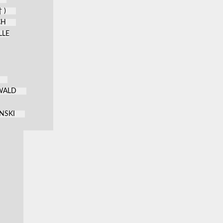
 )
CH
LLE
KWALD
NSKI