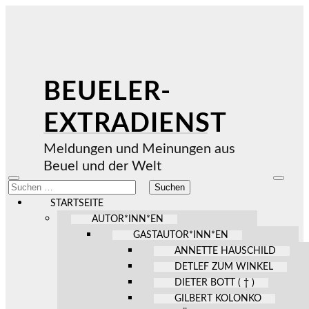
BEUELER-
EXTRADIENST
Meldungen und Meinungen aus
Beuel und der Welt
Mobile-
Suchfel
Suchen
Menü
ein-/au
nach:
ein-/ausblenden
STARTSEITE
AUTOR*INN*EN
GASTAUTOR*INN*EN
ANNETTE HAUSCHILD
DETLEF ZUM WINKEL
DIETER BOTT ( † )
GILBERT KOLONKO