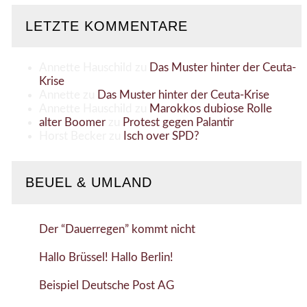
LETZTE KOMMENTARE
Annette Hauschild
zu
Das Muster hinter der Ceuta-
Krise
Annette
zu
Das Muster hinter der Ceuta-Krise
Annette Hauschild
zu
Marokkos dubiose Rolle
alter Boomer
zu
Protest gegen Palantir
Horst Becker
zu
Isch over SPD?
BEUEL & UMLAND
Der “Dauerregen” kommt nicht
Hallo Brüssel! Hallo Berlin!
Beispiel Deutsche Post AG