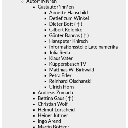
Autor*INN*en
Gastautor*inn*en
Annette Hauschild
Detlef zum Winkel
Dieter Bott ( † )
Gilbert Kolonko
Günter Bannas ( † )
Hanspeter Knirsch
Informationsstelle Lateinamerika
Julia Reda
Klaus Vater
Küppersbusch TV
Matthias W. Birkwald
Petra Erler
Reinhard Olschanski
Ulrich Horn
Andreas Zumach
Bettina Gaus ( † )
Christian Wolf
Helmut Lorscheid
Heiner Jüttner
Ingo Arend
Martin Böttger