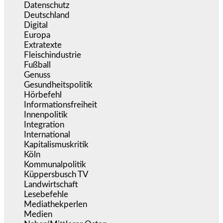
Datenschutz
(379)
Deutschland
(5.051)
Digital
(1.978)
Europa
(3.274)
Extratexte
(199)
Fleischindustrie
(50)
Fußball
(1.518)
Genuss
(1.206)
Gesundheitspolitik
(852)
Hörbefehl
(166)
Informationsfreiheit
(16)
Innenpolitik
(1.922)
Integration
(443)
International
(5.496)
Kapitalismuskritik
(254)
Köln
(338)
Kommunalpolitik
(255)
Küppersbusch TV
(153)
Landwirtschaft
(216)
Lesebefehle
(2.605)
Mediathekperlen
(536)
Medien
(5.355)