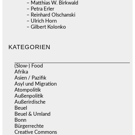
– Matthias W. Birkwald
– Petra Erler
– Reinhard Olschanski
– Ulrich Horn
– Gilbert Kolonko
KATEGORIEN
(Slow-) Food
(57)
Afrika
(508)
Asien / Pazifik
(634)
Asyl und Migration
(295)
Atompolitik
(1)
Außenpolitik
(1.721)
Außerirdische
(39)
Beuel
(525)
Beuel & Umland
(2.457)
Bonn
(637)
Bürgerrechte
(1.673)
Creative Commons
(466)