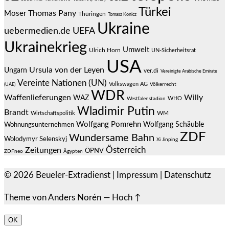
Türkei
Thomas Pany
Moser
Thüringen
Tomasz Konicz
Ukraine
uebermedien.de
UEFA
Ukrainekrieg
Umwelt
Ulrich Horn
UN-Sicherheitsrat
USA
Ursula von der Leyen
Ungarn
ver.di
Vereinigte Arabische Emirate
Vereinte Nationen (UN)
Volkswagen AG
(UAE)
Völkerrecht
WDR
Waffenlieferungen
Willy
WAZ
WHO
Westfalenstadion
Wladimir Putin
Brandt
Wirtschaftspolitik
WM
Wolfgang Pomrehn
Wolfgang Schäuble
Wohnungsunternehmen
ZDF
Wundersame Bahn
Wolodymyr Selenskyj
Xi Jinping
Österreich
Zeitungen
ÖPNV
ZDFneo
Ägypten
© 2026
Beueler-Extradienst
|
Impressum
|
Datenschutz
Theme von
Anders Norén
—
Hoch ↑
OK