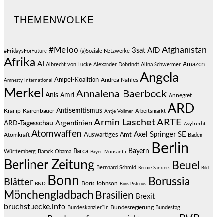
THEMENWOLKE
#MeToo
Afghanistan
3sat
AfD
#FridaysForFuture
(a)Soziale Netzwerke
Afrika
AI
Amazon
Albrecht von Lucke
Alexander Dobrindt
Alina Schwermer
Angela
Ampel-Koalition
Andrea Nahles
Amnesty International
Merkel
Annalena Baerbock
Anis Amri
Annegret
ARD
Antisemitismus
Kramp-Karrenbauer
Arbeitsmarkt
Antje Vollmer
Armin Laschet
ARTE
Argentinien
ARD-Tagesschau
Asylrecht
Atomwaffen
Axel Springer SE
Auswärtiges Amt
Atomkraft
Baden-
Berlin
Bayern
Barca
Württemberg
Barack Obama
Bayer-Monsanto
Berliner Zeitung
Beuel
Bernhard Schmid
Bernie Sanders
Bild
Bonn
Borussia
Blätter
Boris Johnson
BND
Boris Pistorius
Mönchengladbach
Brasilien
Brexit
bruchstuecke.info
Bundesregierung
Bundestag
Bundeskanzler*in