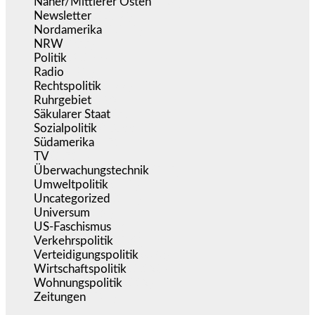
Naher/Mittlerer Osten
(828)
Newsletter
(1.068)
Nordamerika
(1.141)
NRW
(977)
Politik
(9.188)
Radio
(484)
Rechtspolitik
(533)
Ruhrgebiet
(392)
Säkularer Staat
(70)
Sozialpolitik
(1.233)
Südamerika
(471)
TV
(1.714)
Überwachungstechnik
(545)
Umweltpolitik
(640)
Uncategorized
(144)
Universum
(38)
US-Faschismus
(344)
Verkehrspolitik
(538)
Verteidigungspolitik
(683)
Wirtschaftspolitik
(1.120)
Wohnungspolitik
(112)
Zeitungen
(524)