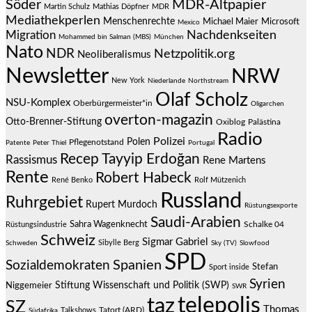
Söder
MDR-Altpapier
Martin Schulz
Mathias Döpfner
MDR
Mediathekperlen
Menschenrechte
Michael Maier
Microsoft
Mexico
Migration
Nachdenkseiten
Mohammed bin Salman (MBS)
München
Nato
NDR
Netzpolitik.org
Neoliberalismus
Newsletter
NRW
New York
Niederlande
Northstream
Olaf Scholz
NSU-Komplex
Oberbürgermeister*in
Oligarchen
overton-magazin
Otto-Brenner-Stiftung
Oxiblog
Palästina
Radio
Polizei
Polen
Pflegenotstand
Patente
Peter Thiel
Portugal
Recep Tayyip Erdoğan
Rassismus
Rene Martens
Rente
Robert Habeck
René Benko
Rolf Mützenich
Russland
Ruhrgebiet
Rupert Murdoch
Rüstungsexporte
Saudi-Arabien
Sahra Wagenknecht
Schalke 04
Rüstungsindustrie
Schweiz
Sigmar Gabriel
Sibylle Berg
Schweden
Sky (TV)
Slowfood
SPD
Spanien
Sozialdemokraten
Stefan
Sport inside
Syrien
Stiftung Wissenschaft und Politik (SWP)
Niggemeier
SWR
telepolis
taz
SZ
Thomas
Talkshows
Tatort (ARD)
Südafrika