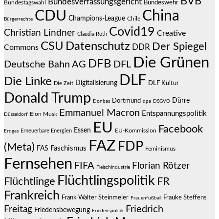
BVB
Bundesverfassungsgericht
Bundeswehr
Bundestagswahl
CDU
China
Champions-League
Chile
Bürgerrechte
Covid19
Christian Lindner
Creative
Claudia Roth
CSU
Datenschutz
Der Spiegel
DDR
Commons
Die Grünen
DFB
Deutsche Bahn AG
DFL
DLF
Die Linke
Digitalisierung
DLF Kultur
Die Zeit
Donald Trump
Dürre
Dortmund
Donbas
dpa
DSGVO
Emmanuel Macron
Entspannungspolitik
Elon Musk
Düsseldorf
EU
Facebook
Essen
EU-Kommission
Erneuerbare Energien
Erdgas
FAZ
FDP
(Meta)
Faschismus
FAS
Feminismus
Fernsehen
FIFA
Florian Rötzer
Fleischindustrie
Flüchtlingspolitik
Flüchtlinge
FR
Frankreich
Frauke Steffens
Frank Walter Steinmeier
Frauenfußball
Friedrich
Freitag
Friedensbewegung
Friedenspolitik