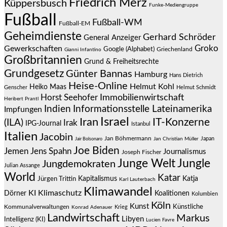
Friedrich Merz
Küppersbusch
Funke-Mediengruppe
Fußball
Fußball-WM
Fußball-EM
Geheimdienste
Gerhard Schröder
General Anzeiger
Groko
Gewerkschaften
Google (Alphabet)
Griechenland
Gianni Infantino
Großbritannien
Grund & Freiheitsrechte
Grundgesetz
Günter Bannas
Hamburg
Hans Dietrich
Heise-Online
Helmut Kohl
Heiko Maas
Genscher
Helmut Schmidt
Immobilienwirtschaft
Horst Seehofer
Heribert Prantl
Indien
Informationsstelle Lateinamerika
Impfungen
Israel
Iran
IT-Konzerne
(ILA)
Irak
IPG-Journal
Istanbul
Italien
Jacobin
Jan Böhmermann
Japan
Jair Bolsonaro
Jan Christian Müller
Joe Biden
Jemen
Jens Spahn
Journalismus
Joseph Fischer
Junge Welt
Jungle
Jungdemokraten
Julian Assange
World
Katar
Jürgen Trittin
Kapitalismus
Katja
Karl Lauterbach
Klimawandel
KI
Klimaschutz
Dörner
Koalitionen
Kolumbien
Köln
Kunst
Künstliche
Kommunalverwaltungen
Krieg
Konrad Adenauer
Landwirtschaft
Markus
Libyen
Intelligenz (KI)
Lucien Favre