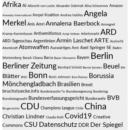
Afrika
AI
Amazon
Albrecht von Lucke
Alexander Dobrindt
Alina Schwermer
Angela
Ampel-Koalition
Andrea Nahles
Amnesty International
Merkel
Annalena Baerbock
Anis Amri
Annegret
ARD
Antisemitismus
Kramp-Karrenbauer
Arbeitsmarkt
Antje Vollmer
Armin Laschet
ARTE
Argentinien
ARD-Tagesschau
Asylrecht
Atomwaffen
Axel Springer SE
Auswärtiges Amt
Atomkraft
Baden-
Berlin
Bayern
Barca
Württemberg
Barack Obama
Bayer-Monsanto
Berliner Zeitung
Beuel
Bernhard Schmid
Bernie Sanders
Bild
Bonn
Borussia
Blätter
Boris Johnson
BND
Boris Pistorius
Mönchengladbach
Brasilien
Brexit
bruchstuecke.info
Bundesregierung
Bundestag
Bundeskanzler*in
BVB
Bundesverfassungsgericht
Bundeswehr
Bundestagswahl
CDU
China
Champions-League
Chile
Bürgerrechte
Covid19
Christian Lindner
Creative
Claudia Roth
CSU
Datenschutz
Der Spiegel
DDR
Commons