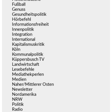
Fußball
(1.518)
Genuss
(1.206)
Gesundheitspolitik
(853)
Hörbefehl
(166)
Informationsfreiheit
(17)
Innenpolitik
(1.925)
Integration
(446)
International
(5.497)
Kapitalismuskritik
(255)
Köln
(340)
Kommunalpolitik
(255)
Küppersbusch TV
(153)
Landwirtschaft
(217)
Lesebefehle
(2.605)
Mediathekperlen
(536)
Medien
(5.360)
Naher/Mittlerer Osten
(828)
Newsletter
(1.068)
Nordamerika
(1.142)
NRW
(978)
Politik
(9.192)
Radio
(486)