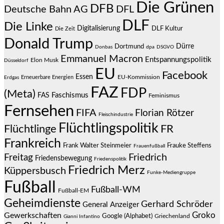
Die Grünen
DFB
Deutsche Bahn AG
DFL
DLF
Die Linke
Digitalisierung
DLF Kultur
Die Zeit
Donald Trump
Dürre
Dortmund
Donbas
dpa
DSGVO
Emmanuel Macron
Entspannungspolitik
Elon Musk
Düsseldorf
EU
Facebook
Essen
EU-Kommission
Erneuerbare Energien
Erdgas
FAZ
FDP
(Meta)
Faschismus
FAS
Feminismus
Fernsehen
FIFA
Florian Rötzer
Fleischindustrie
Flüchtlingspolitik
Flüchtlinge
FR
Frankreich
Frauke Steffens
Frank Walter Steinmeier
Frauenfußball
Friedrich
Freitag
Friedensbewegung
Friedenspolitik
Friedrich Merz
Küppersbusch
Funke-Mediengruppe
Fußball
Fußball-WM
Fußball-EM
Geheimdienste
Gerhard Schröder
General Anzeiger
Groko
Gewerkschaften
Google (Alphabet)
Griechenland
Gianni Infantino