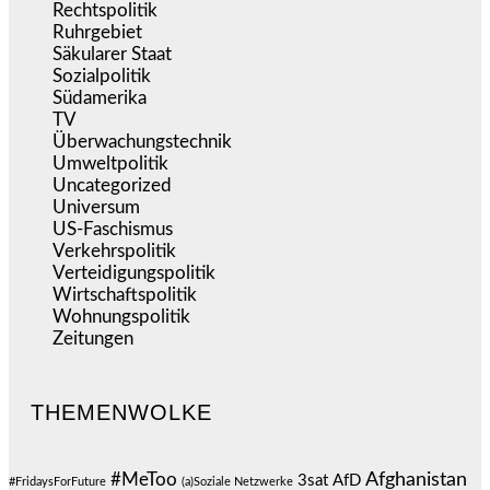
Rechtspolitik
(537)
Ruhrgebiet
(392)
Säkularer Staat
(70)
Sozialpolitik
(1.237)
Südamerika
(471)
TV
(1.716)
Überwachungstechnik
(546)
Umweltpolitik
(642)
Uncategorized
(144)
Universum
(39)
US-Faschismus
(345)
Verkehrspolitik
(539)
Verteidigungspolitik
(684)
Wirtschaftspolitik
(1.122)
Wohnungspolitik
(112)
Zeitungen
(527)
THEMENWOLKE
#MeToo
Afghanistan
3sat
AfD
#FridaysForFuture
(a)Soziale Netzwerke