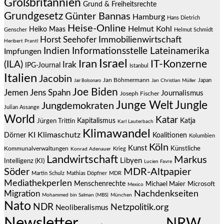
Großbritannien
Grund & Freiheitsrechte
Grundgesetz
Günter Bannas
Hamburg
Hans Dietrich
Heise-Online
Helmut Kohl
Heiko Maas
Genscher
Helmut Schmidt
Immobilienwirtschaft
Horst Seehofer
Heribert Prantl
Indien
Informationsstelle Lateinamerika
Impfungen
Israel
Iran
IT-Konzerne
(ILA)
Irak
IPG-Journal
Istanbul
Italien
Jacobin
Jan Böhmermann
Japan
Jair Bolsonaro
Jan Christian Müller
Joe Biden
Jemen
Jens Spahn
Journalismus
Joseph Fischer
Junge Welt
Jungle
Jungdemokraten
Julian Assange
World
Katar
Jürgen Trittin
Kapitalismus
Katja
Karl Lauterbach
Klimawandel
KI
Klimaschutz
Dörner
Koalitionen
Kolumbien
Köln
Kunst
Künstliche
Kommunalverwaltungen
Krieg
Konrad Adenauer
Landwirtschaft
Markus
Libyen
Intelligenz (KI)
Lucien Favre
Söder
MDR-Altpapier
Martin Schulz
Mathias Döpfner
MDR
Mediathekperlen
Menschenrechte
Michael Maier
Microsoft
Mexico
Migration
Nachdenkseiten
Mohammed bin Salman (MBS)
München
Nato
NDR
Netzpolitik.org
Neoliberalismus
Newsletter
NRW