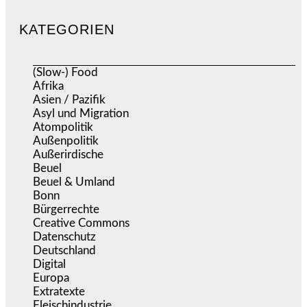
KATEGORIEN
(Slow-) Food
(57)
Afrika
(508)
Asien / Pazifik
(634)
Asyl und Migration
(297)
Atompolitik
(2)
Außenpolitik
(1.721)
Außerirdische
(39)
Beuel
(525)
Beuel & Umland
(2.459)
Bonn
(638)
Bürgerrechte
(1.677)
Creative Commons
(467)
Datenschutz
(380)
Deutschland
(5.055)
Digital
(1.983)
Europa
(3.276)
Extratexte
(201)
Fleischindustrie
(50)