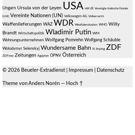
USA
Ursula von der Leyen
Ungarn
ver.di
Vereinigte Arabische Emirate
Vereinte Nationen (UN)
Volkswagen AG
(UAE)
Völkerrecht
WDR
Waffenlieferungen
Willy
WAZ
WHO
Westfalenstadion
Wladimir Putin
Brandt
Wirtschaftspolitik
WM
Wolfgang Pomrehn
Wolfgang Schäuble
Wohnungsunternehmen
ZDF
Wundersame Bahn
Wolodymyr Selenskyj
Xi Jinping
Österreich
Zeitungen
ÖPNV
ZDFneo
Ägypten
© 2026
Beueler-Extradienst
|
Impressum
|
Datenschutz
Theme von
Anders Norén
—
Hoch ↑