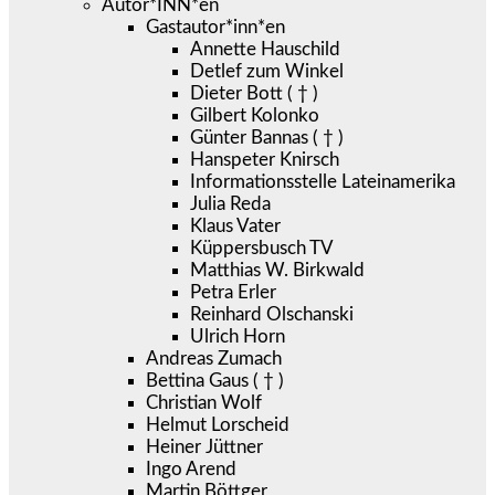
Autor*INN*en
Gastautor*inn*en
Annette Hauschild
Detlef zum Winkel
Dieter Bott ( † )
Gilbert Kolonko
Günter Bannas ( † )
Hanspeter Knirsch
Informationsstelle Lateinamerika
Julia Reda
Klaus Vater
Küppersbusch TV
Matthias W. Birkwald
Petra Erler
Reinhard Olschanski
Ulrich Horn
Andreas Zumach
Bettina Gaus ( † )
Christian Wolf
Helmut Lorscheid
Heiner Jüttner
Ingo Arend
Martin Böttger