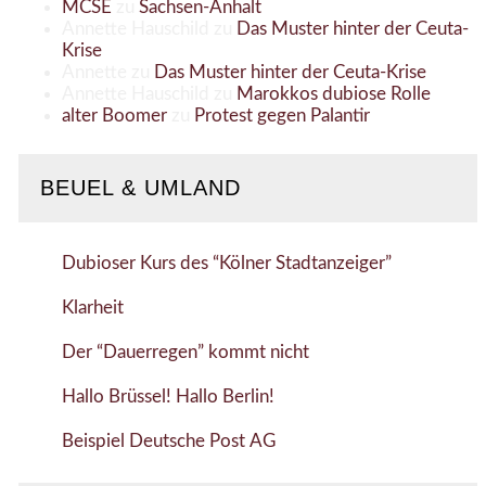
MCSE
zu
Sachsen-Anhalt
Annette Hauschild
zu
Das Muster hinter der Ceuta-
Krise
Annette
zu
Das Muster hinter der Ceuta-Krise
Annette Hauschild
zu
Marokkos dubiose Rolle
alter Boomer
zu
Protest gegen Palantir
BEUEL & UMLAND
Dubioser Kurs des “Kölner Stadtanzeiger”
Klarheit
Der “Dauerregen” kommt nicht
Hallo Brüssel! Hallo Berlin!
Beispiel Deutsche Post AG