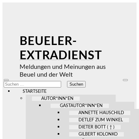
BEUELER-
EXTRADIENST
Meldungen und Meinungen aus
Beuel und der Welt
Mobile-
Suchfel
Suchen
Menü
ein-/au
nach:
ein-/ausblenden
STARTSEITE
AUTOR*INN*EN
GASTAUTOR*INN*EN
ANNETTE HAUSCHILD
DETLEF ZUM WINKEL
DIETER BOTT ( † )
GILBERT KOLONKO