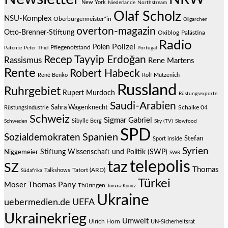
New York
Niederlande
Northstream
Olaf Scholz
NSU-Komplex
Oberbürgermeister*in
Oligarchen
overton-magazin
Otto-Brenner-Stiftung
Oxiblog
Palästina
Radio
Polizei
Polen
Pflegenotstand
Patente
Peter Thiel
Portugal
Recep Tayyip Erdoğan
Rassismus
Rene Martens
Rente
Robert Habeck
René Benko
Rolf Mützenich
Russland
Ruhrgebiet
Rupert Murdoch
Rüstungsexporte
Saudi-Arabien
Sahra Wagenknecht
Schalke 04
Rüstungsindustrie
Schweiz
Sigmar Gabriel
Sibylle Berg
Schweden
Sky (TV)
Slowfood
SPD
Spanien
Sozialdemokraten
Stefan
Sport inside
Syrien
Stiftung Wissenschaft und Politik (SWP)
Niggemeier
SWR
telepolis
taz
SZ
Thomas
Talkshows
Tatort (ARD)
Südafrika
Türkei
Thomas Pany
Moser
Thüringen
Tomasz Konicz
Ukraine
uebermedien.de
UEFA
Ukrainekrieg
Umwelt
Ulrich Horn
UN-Sicherheitsrat