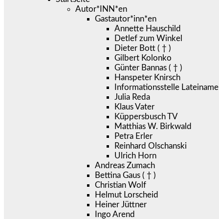
Autor*INN*en
Gastautor*inn*en
Annette Hauschild
Detlef zum Winkel
Dieter Bott ( † )
Gilbert Kolonko
Günter Bannas ( † )
Hanspeter Knirsch
Informationsstelle Lateiname
Julia Reda
Klaus Vater
Küppersbusch TV
Matthias W. Birkwald
Petra Erler
Reinhard Olschanski
Ulrich Horn
Andreas Zumach
Bettina Gaus ( † )
Christian Wolf
Helmut Lorscheid
Heiner Jüttner
Ingo Arend