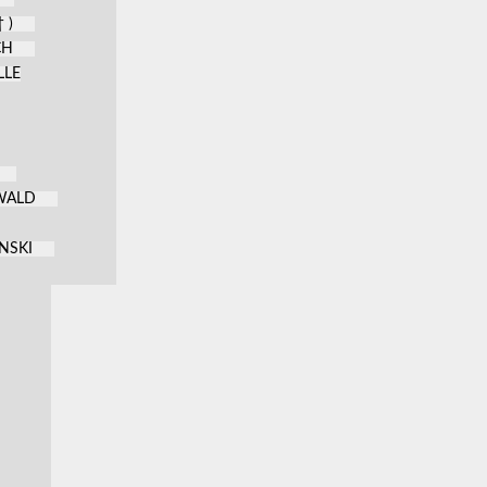
 )
CH
LLE
KWALD
NSKI