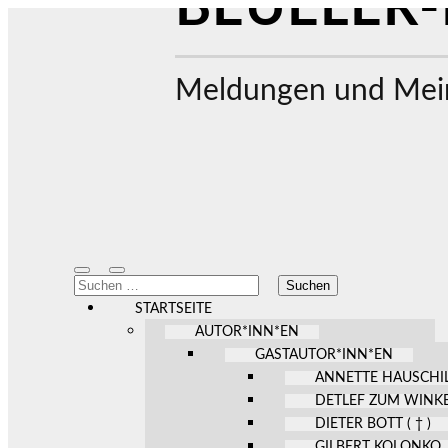
BEUELER-
Meldungen und Mein
Mobile-
Suchfeld
Suchen
Menü
ein-/ausblenden
nach:
ein-/ausblenden
STARTSEITE
AUTOR*INN*EN
GASTAUTOR*INN*EN
ANNETTE HAUSCHI
DETLEF ZUM WINK
DIETER BOTT ( † )
GILBERT KOLONKO