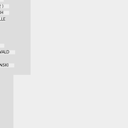
 )
CH
LLE
KWALD
NSKI