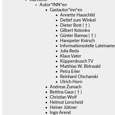
Autor*INN*en
Gastautor*inn*en
Annette Hauschild
Detlef zum Winkel
Dieter Bott ( † )
Gilbert Kolonko
Günter Bannas ( † )
Hanspeter Knirsch
Informationsstelle Lateiname
Julia Reda
Klaus Vater
Küppersbusch TV
Matthias W. Birkwald
Petra Erler
Reinhard Olschanski
Ulrich Horn
Andreas Zumach
Bettina Gaus ( † )
Christian Wolf
Helmut Lorscheid
Heiner Jüttner
Ingo Arend