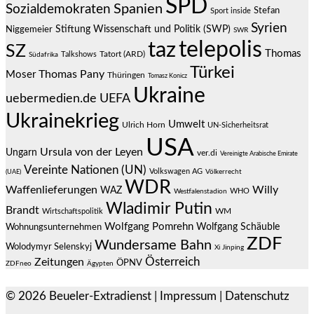
SPD
Spanien
Sozialdemokraten
Stefan
Sport inside
Syrien
Stiftung Wissenschaft und Politik (SWP)
Niggemeier
SWR
telepolis
taz
SZ
Thomas
Talkshows
Tatort (ARD)
Südafrika
Türkei
Thomas Pany
Moser
Thüringen
Tomasz Konicz
Ukraine
uebermedien.de
UEFA
Ukrainekrieg
Umwelt
Ulrich Horn
UN-Sicherheitsrat
USA
Ursula von der Leyen
Ungarn
ver.di
Vereinigte Arabische Emirate
Vereinte Nationen (UN)
Volkswagen AG
(UAE)
Völkerrecht
WDR
Waffenlieferungen
Willy
WAZ
WHO
Westfalenstadion
Wladimir Putin
Brandt
Wirtschaftspolitik
WM
Wolfgang Pomrehn
Wolfgang Schäuble
Wohnungsunternehmen
ZDF
Wundersame Bahn
Wolodymyr Selenskyj
Xi Jinping
Österreich
Zeitungen
ÖPNV
ZDFneo
Ägypten
© 2026
Beueler-Extradienst
|
Impressum
|
Datenschutz