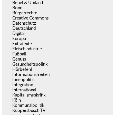
Beuel & Umland
(2.457)
Bonn
(637)
Bürgerrechte
(1.673)
Creative Commons
(466)
Datenschutz
(379)
Deutschland
(5.051)
Digital
(1.978)
Europa
(3.274)
Extratexte
(199)
Fleischindustrie
(50)
Fußball
(1.518)
Genuss
(1.206)
Gesundheitspolitik
(852)
Hörbefehl
(166)
Informationsfreiheit
(16)
Innenpolitik
(1.922)
Integration
(443)
International
(5.496)
Kapitalismuskritik
(254)
Köln
(338)
Kommunalpolitik
(255)
Küppersbusch TV
(153)