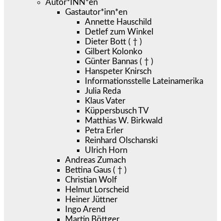
Autor*INN*en
Gastautor*inn*en
Annette Hauschild
Detlef zum Winkel
Dieter Bott ( † )
Gilbert Kolonko
Günter Bannas ( † )
Hanspeter Knirsch
Informationsstelle Lateinamerika
Julia Reda
Klaus Vater
Küppersbusch TV
Matthias W. Birkwald
Petra Erler
Reinhard Olschanski
Ulrich Horn
Andreas Zumach
Bettina Gaus ( † )
Christian Wolf
Helmut Lorscheid
Heiner Jüttner
Ingo Arend
Martin Böttger