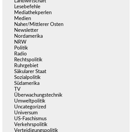
Landwirtschaft
(216)
Lesebefehle
(2.605)
Mediathekperlen
(536)
Medien
(5.355)
Naher/Mittlerer Osten
(828)
Newsletter
(1.068)
Nordamerika
(1.141)
NRW
(977)
Politik
(9.188)
Radio
(484)
Rechtspolitik
(533)
Ruhrgebiet
(392)
Säkularer Staat
(70)
Sozialpolitik
(1.233)
Südamerika
(471)
TV
(1.714)
Überwachungstechnik
(545)
Umweltpolitik
(640)
Uncategorized
(144)
Universum
(38)
US-Faschismus
(344)
Verkehrspolitik
(538)
Verteidigungspolitik
(683)