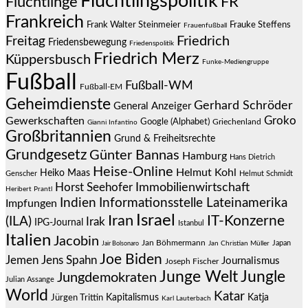
Flüchtlingspolitik
Flüchtlinge
FR
Frankreich
Frauke Steffens
Frank Walter Steinmeier
Frauenfußball
Friedrich
Freitag
Friedensbewegung
Friedenspolitik
Friedrich Merz
Küppersbusch
Funke-Mediengruppe
Fußball
Fußball-WM
Fußball-EM
Geheimdienste
Gerhard Schröder
General Anzeiger
Groko
Gewerkschaften
Google (Alphabet)
Griechenland
Gianni Infantino
Großbritannien
Grund & Freiheitsrechte
Grundgesetz
Günter Bannas
Hamburg
Hans Dietrich
Heise-Online
Helmut Kohl
Heiko Maas
Genscher
Helmut Schmidt
Immobilienwirtschaft
Horst Seehofer
Heribert Prantl
Indien
Informationsstelle Lateinamerika
Impfungen
Israel
Iran
IT-Konzerne
(ILA)
Irak
IPG-Journal
Istanbul
Italien
Jacobin
Jan Böhmermann
Japan
Jair Bolsonaro
Jan Christian Müller
Joe Biden
Jemen
Jens Spahn
Journalismus
Joseph Fischer
Junge Welt
Jungle
Jungdemokraten
Julian Assange
World
Katar
Jürgen Trittin
Kapitalismus
Katja
Karl Lauterbach