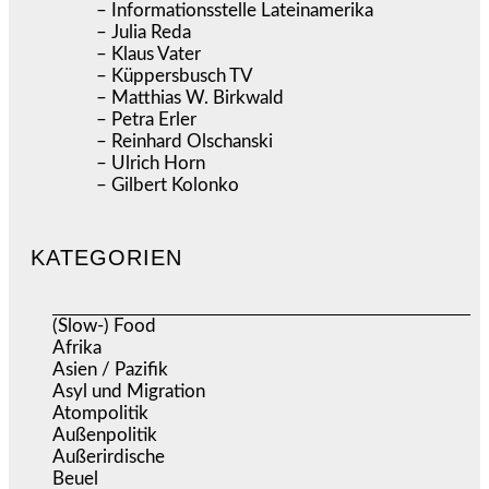
– Informationsstelle Lateinamerika
– Julia Reda
– Klaus Vater
– Küppersbusch TV
– Matthias W. Birkwald
– Petra Erler
– Reinhard Olschanski
– Ulrich Horn
– Gilbert Kolonko
KATEGORIEN
(Slow-) Food
(57)
Afrika
(508)
Asien / Pazifik
(634)
Asyl und Migration
(295)
Atompolitik
(1)
Außenpolitik
(1.721)
Außerirdische
(39)
Beuel
(525)