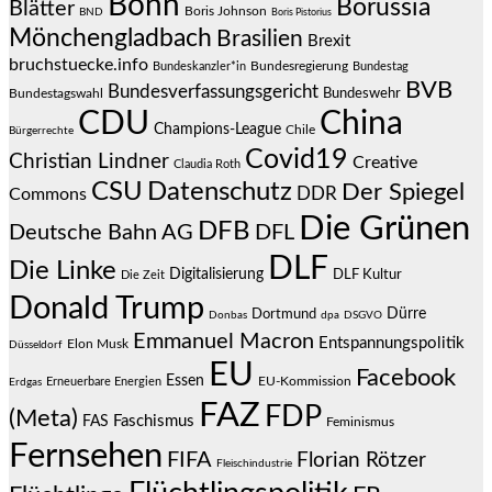
Bonn
Borussia
Blätter
Boris Johnson
BND
Boris Pistorius
Mönchengladbach
Brasilien
Brexit
bruchstuecke.info
Bundesregierung
Bundestag
Bundeskanzler*in
BVB
Bundesverfassungsgericht
Bundeswehr
Bundestagswahl
CDU
China
Champions-League
Chile
Bürgerrechte
Covid19
Christian Lindner
Creative
Claudia Roth
CSU
Datenschutz
Der Spiegel
DDR
Commons
Die Grünen
DFB
Deutsche Bahn AG
DFL
DLF
Die Linke
Digitalisierung
DLF Kultur
Die Zeit
Donald Trump
Dürre
Dortmund
Donbas
dpa
DSGVO
Emmanuel Macron
Entspannungspolitik
Elon Musk
Düsseldorf
EU
Facebook
Essen
EU-Kommission
Erneuerbare Energien
Erdgas
FAZ
FDP
(Meta)
Faschismus
FAS
Feminismus
Fernsehen
FIFA
Florian Rötzer
Fleischindustrie