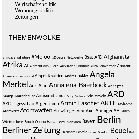
Wirtschaftspolitik
(1.120)
Wohnungspolitik
(112)
Zeitungen
(524)
THEMENWOLKE
#MeToo
Afghanistan
3sat
AfD
#FridaysForFuture
(a)Soziale Netzwerke
Afrika
AI
Amazon
Albrecht von Lucke
Alexander Dobrindt
Alina Schwermer
Angela
Ampel-Koalition
Andrea Nahles
Amnesty International
Merkel
Annalena Baerbock
Anis Amri
Annegret
ARD
Antisemitismus
Kramp-Karrenbauer
Arbeitsmarkt
Antje Vollmer
Armin Laschet
ARTE
Argentinien
ARD-Tagesschau
Asylrecht
Atomwaffen
Axel Springer SE
Auswärtiges Amt
Atomkraft
Baden-
Berlin
Bayern
Barca
Württemberg
Barack Obama
Bayer-Monsanto
Berliner Zeitung
Beuel
Bernhard Schmid
Bernie Sanders
Bild