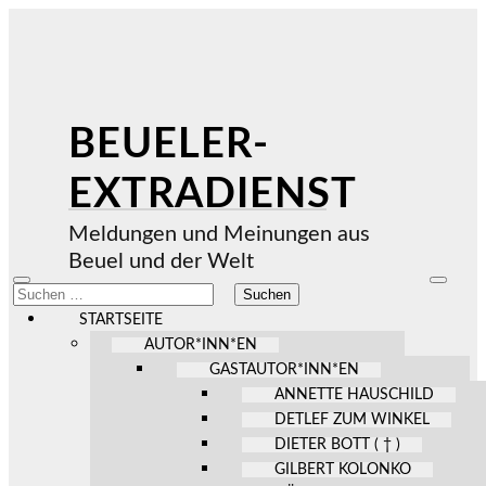
BEUELER-
EXTRADIENST
Meldungen und Meinungen aus
Beuel und der Welt
Mobile-
Suchfel
Suchen
Menü
ein-/au
nach:
ein-/ausblenden
STARTSEITE
AUTOR*INN*EN
GASTAUTOR*INN*EN
ANNETTE HAUSCHILD
DETLEF ZUM WINKEL
DIETER BOTT ( † )
GILBERT KOLONKO