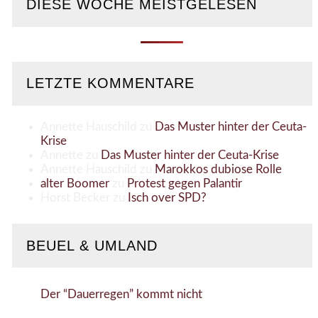
DIESE WOCHE MEISTGELESEN
LETZTE KOMMENTARE
Annette Hauschild
zu
Das Muster hinter der Ceuta-
Krise
Annette
zu
Das Muster hinter der Ceuta-Krise
Annette Hauschild
zu
Marokkos dubiose Rolle
alter Boomer
zu
Protest gegen Palantir
Horst Becker
zu
Isch over SPD?
BEUEL & UMLAND
Der “Dauerregen” kommt nicht