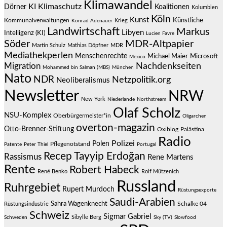
Klimawandel
KI
Klimaschutz
Dörner
Koalitionen
Kolumbien
Köln
Kunst
Künstliche
Kommunalverwaltungen
Krieg
Konrad Adenauer
Landwirtschaft
Markus
Libyen
Intelligenz (KI)
Lucien Favre
Söder
MDR-Altpapier
Martin Schulz
Mathias Döpfner
MDR
Mediathekperlen
Menschenrechte
Michael Maier
Microsoft
Mexico
Migration
Nachdenkseiten
Mohammed bin Salman (MBS)
München
Nato
NDR
Netzpolitik.org
Neoliberalismus
Newsletter
NRW
New York
Niederlande
Northstream
Olaf Scholz
NSU-Komplex
Oberbürgermeister*in
Oligarchen
overton-magazin
Otto-Brenner-Stiftung
Oxiblog
Palästina
Radio
Polizei
Polen
Pflegenotstand
Patente
Peter Thiel
Portugal
Recep Tayyip Erdoğan
Rassismus
Rene Martens
Rente
Robert Habeck
René Benko
Rolf Mützenich
Russland
Ruhrgebiet
Rupert Murdoch
Rüstungsexporte
Saudi-Arabien
Sahra Wagenknecht
Schalke 04
Rüstungsindustrie
Schweiz
Sigmar Gabriel
Sibylle Berg
Schweden
Sky (TV)
Slowfood