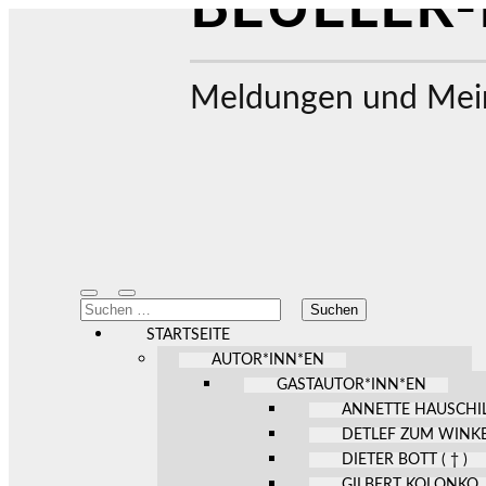
BEUELER-
Meldungen und Mein
Mobile-
Suchfeld
Suchen
Menü
ein-/ausblenden
nach:
ein-/ausblenden
STARTSEITE
AUTOR*INN*EN
GASTAUTOR*INN*EN
ANNETTE HAUSCHI
DETLEF ZUM WINK
DIETER BOTT ( † )
GILBERT KOLONKO