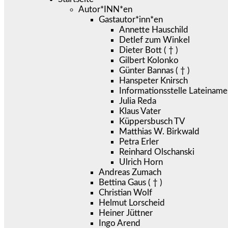
Autor*INN*en
Gastautor*inn*en
Annette Hauschild
Detlef zum Winkel
Dieter Bott ( † )
Gilbert Kolonko
Günter Bannas ( † )
Hanspeter Knirsch
Informationsstelle Lateiname
Julia Reda
Klaus Vater
Küppersbusch TV
Matthias W. Birkwald
Petra Erler
Reinhard Olschanski
Ulrich Horn
Andreas Zumach
Bettina Gaus ( † )
Christian Wolf
Helmut Lorscheid
Heiner Jüttner
Ingo Arend