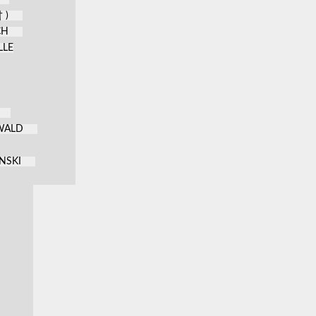
 )
CH
LLE
KWALD
NSKI