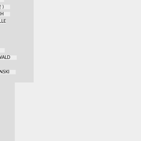
 )
CH
LLE
KWALD
NSKI