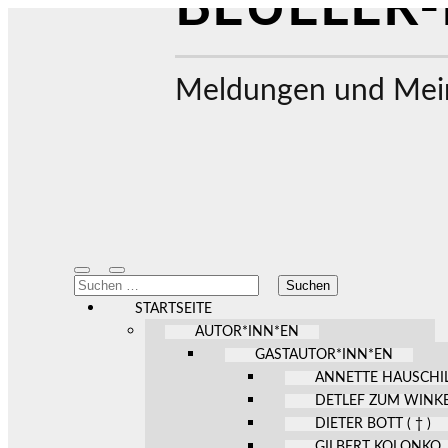
BEUELER-
Meldungen und Mein
Mobile-
Suchfeld
Suchen
Menü
ein-/ausblenden
nach:
ein-/ausblenden
STARTSEITE
AUTOR*INN*EN
GASTAUTOR*INN*EN
ANNETTE HAUSCHI
DETLEF ZUM WINK
DIETER BOTT ( † )
GILBERT KOLONKO