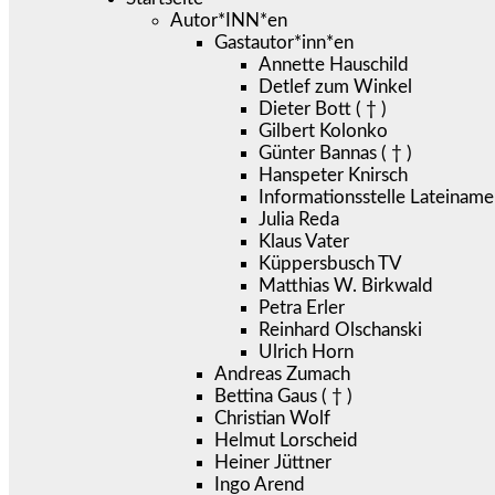
Autor*INN*en
Gastautor*inn*en
Annette Hauschild
Detlef zum Winkel
Dieter Bott ( † )
Gilbert Kolonko
Günter Bannas ( † )
Hanspeter Knirsch
Informationsstelle Lateiname
Julia Reda
Klaus Vater
Küppersbusch TV
Matthias W. Birkwald
Petra Erler
Reinhard Olschanski
Ulrich Horn
Andreas Zumach
Bettina Gaus ( † )
Christian Wolf
Helmut Lorscheid
Heiner Jüttner
Ingo Arend