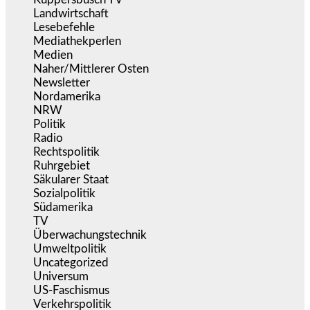
Landwirtschaft
(216)
Lesebefehle
(2.605)
Mediathekperlen
(536)
Medien
(5.355)
Naher/Mittlerer Osten
(828)
Newsletter
(1.068)
Nordamerika
(1.141)
NRW
(977)
Politik
(9.188)
Radio
(484)
Rechtspolitik
(533)
Ruhrgebiet
(392)
Säkularer Staat
(70)
Sozialpolitik
(1.233)
Südamerika
(471)
TV
(1.714)
Überwachungstechnik
(545)
Umweltpolitik
(640)
Uncategorized
(144)
Universum
(38)
US-Faschismus
(344)
Verkehrspolitik
(538)