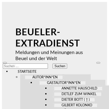
BEUELER-
EXTRADIENST
Meldungen und Meinungen aus
Beuel und der Welt
Mobile-
Suchfel
Suchen
Menü
ein-/au
nach:
ein-/ausblenden
STARTSEITE
AUTOR*INN*EN
GASTAUTOR*INN*EN
ANNETTE HAUSCHILD
DETLEF ZUM WINKEL
DIETER BOTT ( † )
GILBERT KOLONKO