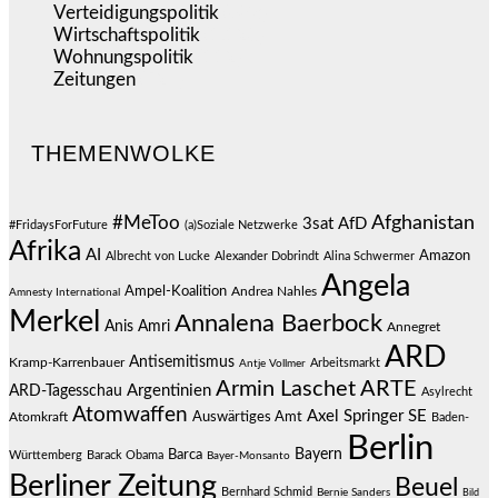
Verteidigungspolitik
(683)
Wirtschaftspolitik
(1.120)
Wohnungspolitik
(112)
Zeitungen
(524)
THEMENWOLKE
#MeToo
Afghanistan
3sat
AfD
#FridaysForFuture
(a)Soziale Netzwerke
Afrika
AI
Amazon
Albrecht von Lucke
Alexander Dobrindt
Alina Schwermer
Angela
Ampel-Koalition
Andrea Nahles
Amnesty International
Merkel
Annalena Baerbock
Anis Amri
Annegret
ARD
Antisemitismus
Kramp-Karrenbauer
Arbeitsmarkt
Antje Vollmer
Armin Laschet
ARTE
Argentinien
ARD-Tagesschau
Asylrecht
Atomwaffen
Axel Springer SE
Auswärtiges Amt
Atomkraft
Baden-
Berlin
Bayern
Barca
Württemberg
Barack Obama
Bayer-Monsanto
Berliner Zeitung
Beuel
Bernhard Schmid
Bernie Sanders
Bild