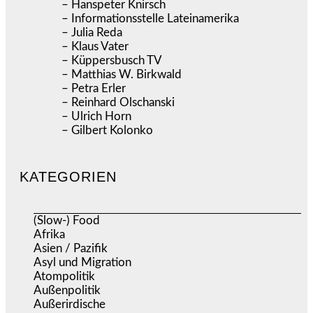
– Hanspeter Knirsch
– Informationsstelle Lateinamerika
– Julia Reda
– Klaus Vater
– Küppersbusch TV
– Matthias W. Birkwald
– Petra Erler
– Reinhard Olschanski
– Ulrich Horn
– Gilbert Kolonko
KATEGORIEN
(Slow-) Food
(57)
Afrika
(508)
Asien / Pazifik
(634)
Asyl und Migration
(295)
Atompolitik
(1)
Außenpolitik
(1.721)
Außerirdische
(39)