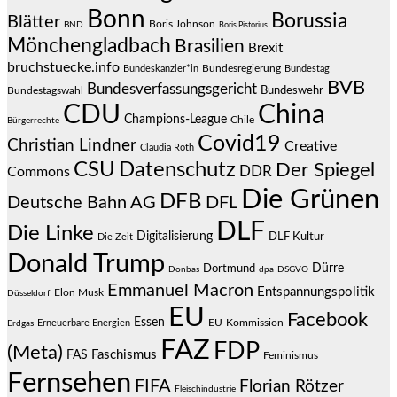
Bonn
Borussia
Blätter
Boris Johnson
BND
Boris Pistorius
Mönchengladbach
Brasilien
Brexit
bruchstuecke.info
Bundesregierung
Bundestag
Bundeskanzler*in
BVB
Bundesverfassungsgericht
Bundeswehr
Bundestagswahl
CDU
China
Champions-League
Chile
Bürgerrechte
Covid19
Christian Lindner
Creative
Claudia Roth
CSU
Datenschutz
Der Spiegel
DDR
Commons
Die Grünen
DFB
Deutsche Bahn AG
DFL
DLF
Die Linke
Digitalisierung
DLF Kultur
Die Zeit
Donald Trump
Dürre
Dortmund
Donbas
dpa
DSGVO
Emmanuel Macron
Entspannungspolitik
Elon Musk
Düsseldorf
EU
Facebook
Essen
EU-Kommission
Erneuerbare Energien
Erdgas
FAZ
FDP
(Meta)
Faschismus
FAS
Feminismus
Fernsehen
FIFA
Florian Rötzer
Fleischindustrie