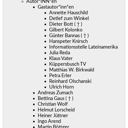
Autor*INN*en
Gastautor*inn*en
Annette Hauschild
Detlef zum Winkel
Dieter Bott ( † )
Gilbert Kolonko
Günter Bannas ( † )
Hanspeter Knirsch
Informationsstelle Lateinamerika
Julia Reda
Klaus Vater
Küppersbusch TV
Matthias W. Birkwald
Petra Erler
Reinhard Olschanski
Ulrich Horn
Andreas Zumach
Bettina Gaus ( † )
Christian Wolf
Helmut Lorscheid
Heiner Jüttner
Ingo Arend
Martin Böttger