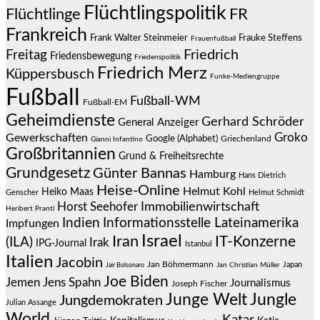
Flüchtlingspolitik
Flüchtlinge
FR
Frankreich
Frauke Steffens
Frank Walter Steinmeier
Frauenfußball
Friedrich
Freitag
Friedensbewegung
Friedenspolitik
Friedrich Merz
Küppersbusch
Funke-Mediengruppe
Fußball
Fußball-WM
Fußball-EM
Geheimdienste
Gerhard Schröder
General Anzeiger
Groko
Gewerkschaften
Google (Alphabet)
Griechenland
Gianni Infantino
Großbritannien
Grund & Freiheitsrechte
Grundgesetz
Günter Bannas
Hamburg
Hans Dietrich
Heise-Online
Helmut Kohl
Heiko Maas
Genscher
Helmut Schmidt
Immobilienwirtschaft
Horst Seehofer
Heribert Prantl
Indien
Informationsstelle Lateinamerika
Impfungen
Israel
Iran
IT-Konzerne
(ILA)
Irak
IPG-Journal
Istanbul
Italien
Jacobin
Jan Böhmermann
Japan
Jair Bolsonaro
Jan Christian Müller
Joe Biden
Jemen
Jens Spahn
Journalismus
Joseph Fischer
Junge Welt
Jungle
Jungdemokraten
Julian Assange
World