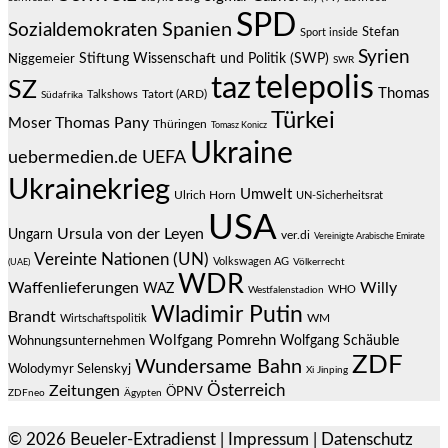
SPD
Spanien
Sozialdemokraten
Stefan
Sport inside
Syrien
Stiftung Wissenschaft und Politik (SWP)
Niggemeier
SWR
telepolis
taz
SZ
Thomas
Talkshows
Tatort (ARD)
Südafrika
Türkei
Thomas Pany
Moser
Thüringen
Tomasz Konicz
Ukraine
uebermedien.de
UEFA
Ukrainekrieg
Umwelt
Ulrich Horn
UN-Sicherheitsrat
USA
Ursula von der Leyen
Ungarn
ver.di
Vereinigte Arabische Emirate
Vereinte Nationen (UN)
Volkswagen AG
(UAE)
Völkerrecht
WDR
Waffenlieferungen
Willy
WAZ
WHO
Westfalenstadion
Wladimir Putin
Brandt
Wirtschaftspolitik
WM
Wolfgang Pomrehn
Wolfgang Schäuble
Wohnungsunternehmen
ZDF
Wundersame Bahn
Wolodymyr Selenskyj
Xi Jinping
Österreich
Zeitungen
ÖPNV
ZDFneo
Ägypten
© 2026
Beueler-Extradienst
|
Impressum
|
Datenschutz