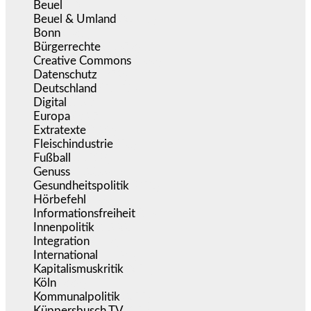
Beuel
(525)
Beuel & Umland
(2.457)
Bonn
(637)
Bürgerrechte
(1.673)
Creative Commons
(466)
Datenschutz
(379)
Deutschland
(5.051)
Digital
(1.978)
Europa
(3.274)
Extratexte
(199)
Fleischindustrie
(50)
Fußball
(1.518)
Genuss
(1.206)
Gesundheitspolitik
(852)
Hörbefehl
(166)
Informationsfreiheit
(16)
Innenpolitik
(1.922)
Integration
(443)
International
(5.496)
Kapitalismuskritik
(254)
Köln
(338)
Kommunalpolitik
(255)
Küppersbusch TV
(153)