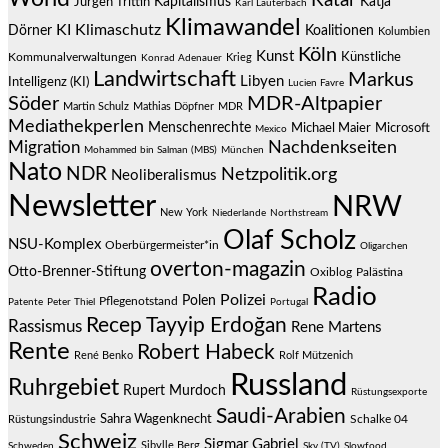
Katar
Jürgen Trittin
Kapitalismus
Katja
Karl Lauterbach
Klimawandel
KI
Klimaschutz
Dörner
Koalitionen
Kolumbien
Köln
Kunst
Künstliche
Kommunalverwaltungen
Krieg
Konrad Adenauer
Landwirtschaft
Markus
Libyen
Intelligenz (KI)
Lucien Favre
Söder
MDR-Altpapier
Martin Schulz
Mathias Döpfner
MDR
Mediathekperlen
Menschenrechte
Michael Maier
Microsoft
Mexico
Migration
Nachdenkseiten
Mohammed bin Salman (MBS)
München
Nato
NDR
Netzpolitik.org
Neoliberalismus
Newsletter
NRW
New York
Niederlande
Northstream
Olaf Scholz
NSU-Komplex
Oberbürgermeister*in
Oligarchen
overton-magazin
Otto-Brenner-Stiftung
Oxiblog
Palästina
Radio
Polizei
Polen
Pflegenotstand
Patente
Peter Thiel
Portugal
Recep Tayyip Erdoğan
Rassismus
Rene Martens
Rente
Robert Habeck
René Benko
Rolf Mützenich
Russland
Ruhrgebiet
Rupert Murdoch
Rüstungsexporte
Saudi-Arabien
Sahra Wagenknecht
Schalke 04
Rüstungsindustrie
Schweiz
Sigmar Gabriel
Sibylle Berg
Schweden
Sky (TV)
Slowfood