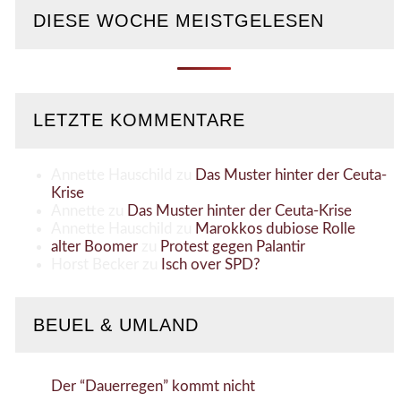
DIESE WOCHE MEISTGELESEN
LETZTE KOMMENTARE
Annette Hauschild
zu
Das Muster hinter der Ceuta-
Krise
Annette
zu
Das Muster hinter der Ceuta-Krise
Annette Hauschild
zu
Marokkos dubiose Rolle
alter Boomer
zu
Protest gegen Palantir
Horst Becker
zu
Isch over SPD?
BEUEL & UMLAND
Der “Dauerregen” kommt nicht