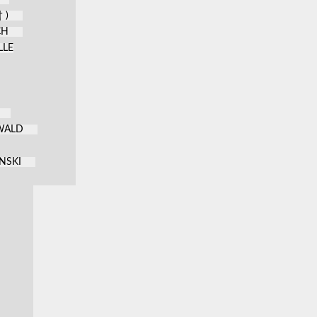
 )
CH
LLE
KWALD
NSKI