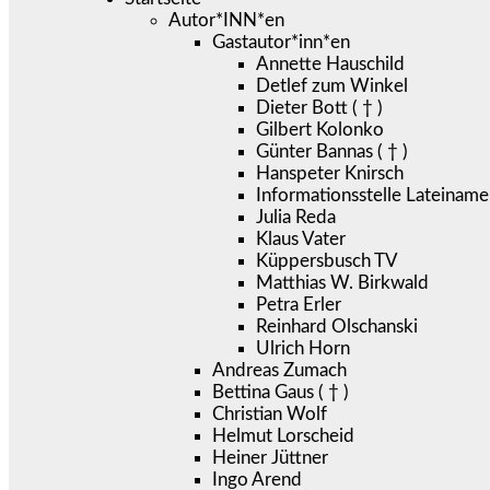
Autor*INN*en
Gastautor*inn*en
Annette Hauschild
Detlef zum Winkel
Dieter Bott ( † )
Gilbert Kolonko
Günter Bannas ( † )
Hanspeter Knirsch
Informationsstelle Lateiname
Julia Reda
Klaus Vater
Küppersbusch TV
Matthias W. Birkwald
Petra Erler
Reinhard Olschanski
Ulrich Horn
Andreas Zumach
Bettina Gaus ( † )
Christian Wolf
Helmut Lorscheid
Heiner Jüttner
Ingo Arend