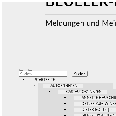
BEUELER-
Meldungen und Mein
Mobile-
Suchfeld
Suchen
Menü
ein-/ausblenden
nach:
ein-/ausblenden
STARTSEITE
AUTOR*INN*EN
GASTAUTOR*INN*EN
ANNETTE HAUSCHI
DETLEF ZUM WINK
DIETER BOTT ( † )
GILBERT KOLONKO