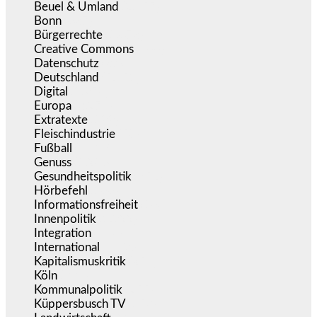
Beuel & Umland
(2.457)
Bonn
(637)
Bürgerrechte
(1.673)
Creative Commons
(466)
Datenschutz
(379)
Deutschland
(5.051)
Digital
(1.978)
Europa
(3.274)
Extratexte
(199)
Fleischindustrie
(50)
Fußball
(1.518)
Genuss
(1.206)
Gesundheitspolitik
(852)
Hörbefehl
(166)
Informationsfreiheit
(16)
Innenpolitik
(1.922)
Integration
(443)
International
(5.496)
Kapitalismuskritik
(254)
Köln
(338)
Kommunalpolitik
(255)
Küppersbusch TV
(153)