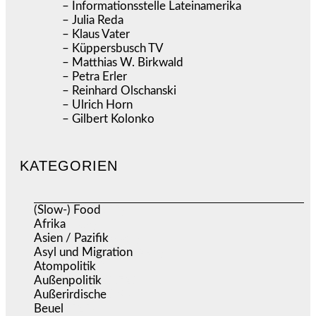
– Informationsstelle Lateinamerika
– Julia Reda
– Klaus Vater
– Küppersbusch TV
– Matthias W. Birkwald
– Petra Erler
– Reinhard Olschanski
– Ulrich Horn
– Gilbert Kolonko
KATEGORIEN
(Slow-) Food
(57)
Afrika
(508)
Asien / Pazifik
(634)
Asyl und Migration
(295)
Atompolitik
(1)
Außenpolitik
(1.721)
Außerirdische
(39)
Beuel
(525)