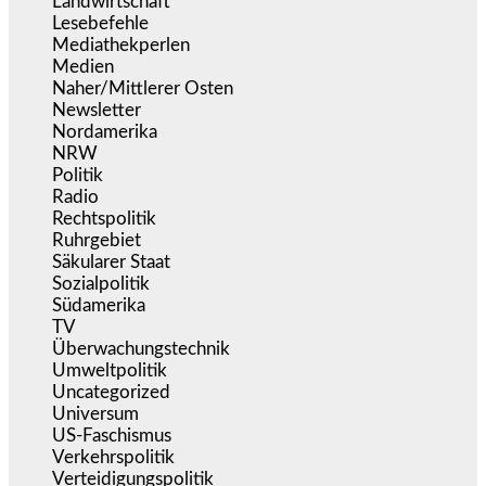
Landwirtschaft
(216)
Lesebefehle
(2.605)
Mediathekperlen
(536)
Medien
(5.355)
Naher/Mittlerer Osten
(828)
Newsletter
(1.068)
Nordamerika
(1.141)
NRW
(977)
Politik
(9.188)
Radio
(484)
Rechtspolitik
(533)
Ruhrgebiet
(392)
Säkularer Staat
(70)
Sozialpolitik
(1.233)
Südamerika
(471)
TV
(1.714)
Überwachungstechnik
(545)
Umweltpolitik
(640)
Uncategorized
(144)
Universum
(38)
US-Faschismus
(344)
Verkehrspolitik
(538)
Verteidigungspolitik
(683)