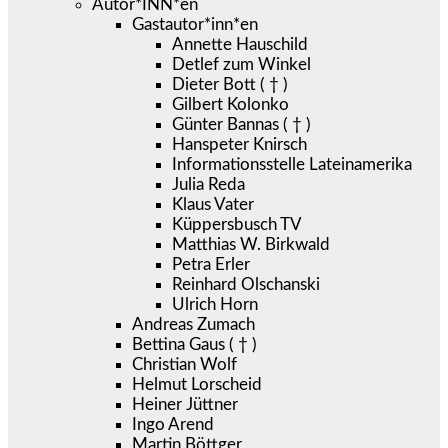
Autor*INN*en
Gastautor*inn*en
Annette Hauschild
Detlef zum Winkel
Dieter Bott ( † )
Gilbert Kolonko
Günter Bannas ( † )
Hanspeter Knirsch
Informationsstelle Lateinamerika
Julia Reda
Klaus Vater
Küppersbusch TV
Matthias W. Birkwald
Petra Erler
Reinhard Olschanski
Ulrich Horn
Andreas Zumach
Bettina Gaus ( † )
Christian Wolf
Helmut Lorscheid
Heiner Jüttner
Ingo Arend
Martin Böttger