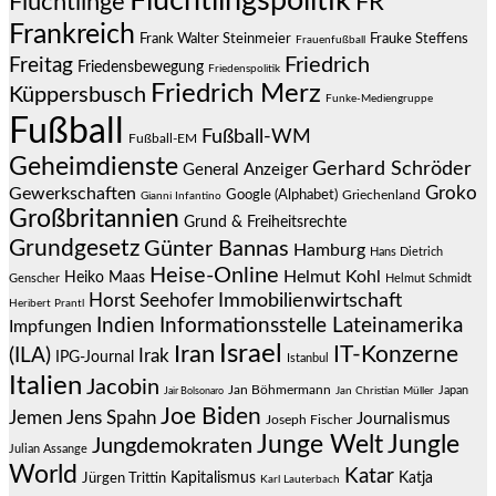
Flüchtlingspolitik
Flüchtlinge
FR
Frankreich
Frauke Steffens
Frank Walter Steinmeier
Frauenfußball
Friedrich
Freitag
Friedensbewegung
Friedenspolitik
Friedrich Merz
Küppersbusch
Funke-Mediengruppe
Fußball
Fußball-WM
Fußball-EM
Geheimdienste
Gerhard Schröder
General Anzeiger
Groko
Gewerkschaften
Google (Alphabet)
Griechenland
Gianni Infantino
Großbritannien
Grund & Freiheitsrechte
Grundgesetz
Günter Bannas
Hamburg
Hans Dietrich
Heise-Online
Helmut Kohl
Heiko Maas
Genscher
Helmut Schmidt
Immobilienwirtschaft
Horst Seehofer
Heribert Prantl
Indien
Informationsstelle Lateinamerika
Impfungen
Israel
Iran
IT-Konzerne
(ILA)
Irak
IPG-Journal
Istanbul
Italien
Jacobin
Jan Böhmermann
Japan
Jair Bolsonaro
Jan Christian Müller
Joe Biden
Jemen
Jens Spahn
Journalismus
Joseph Fischer
Junge Welt
Jungle
Jungdemokraten
Julian Assange
World
Katar
Jürgen Trittin
Kapitalismus
Katja
Karl Lauterbach