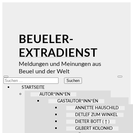
BEUELER-
EXTRADIENST
Meldungen und Meinungen aus
Beuel und der Welt
Mobile-
Suchfel
Suchen
Menü
ein-/au
nach:
ein-/ausblenden
STARTSEITE
AUTOR*INN*EN
GASTAUTOR*INN*EN
ANNETTE HAUSCHILD
DETLEF ZUM WINKEL
DIETER BOTT ( † )
GILBERT KOLONKO