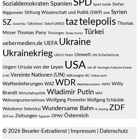
SPD
Spanien
Sozialdemokraten
Stefan
Sport inside
Syrien
Stiftung Wissenschaft und Politik (SWP)
Niggemeier
SWR
telepolis
taz
SZ
Thomas
Talkshows
Tatort (ARD)
Südafrika
Türkei
Thomas Pany
Moser
Thüringen
Tomasz Konicz
Ukraine
uebermedien.de
UEFA
Ukrainekrieg
Umwelt
Ulrich Horn
UN-Sicherheitsrat
USA
Ursula von der Leyen
Ungarn
ver.di
Vereinigte Arabische Emirate
Vereinte Nationen (UN)
Volkswagen AG
(UAE)
Völkerrecht
WDR
Waffenlieferungen
Willy
WAZ
WHO
Westfalenstadion
Wladimir Putin
Brandt
Wirtschaftspolitik
WM
Wolfgang Pomrehn
Wolfgang Schäuble
Wohnungsunternehmen
ZDF
Wundersame Bahn
Wolodymyr Selenskyj
Xi Jinping
Österreich
Zeitungen
ÖPNV
ZDFneo
Ägypten
© 2026
Beueler-Extradienst
|
Impressum
|
Datenschutz