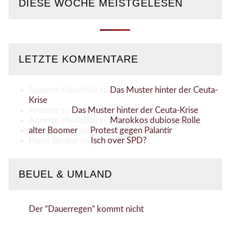
DIESE WOCHE MEISTGELESEN
LETZTE KOMMENTARE
Annette Hauschild
zu
Das Muster hinter der Ceuta-
Krise
Annette
zu
Das Muster hinter der Ceuta-Krise
Annette Hauschild
zu
Marokkos dubiose Rolle
alter Boomer
zu
Protest gegen Palantir
Horst Becker
zu
Isch over SPD?
BEUEL & UMLAND
Der “Dauerregen” kommt nicht