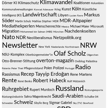
Klimawandel
KI
Klimaschutz
Dörner
Koalitionen
Kolumbien
Köln
Kunst
Künstliche
Kommunalverwaltungen
Krieg
Konrad Adenauer
Landwirtschaft
Markus
Libyen
Intelligenz (KI)
Lucien Favre
Söder
MDR-Altpapier
Martin Schulz
Mathias Döpfner
MDR
Mediathekperlen
Menschenrechte
Michael Maier
Microsoft
Mexico
Migration
Nachdenkseiten
Mohammed bin Salman (MBS)
München
Nato
NDR
Netzpolitik.org
Neoliberalismus
Newsletter
NRW
New York
Niederlande
Northstream
Olaf Scholz
NSU-Komplex
Oberbürgermeister*in
Oligarchen
overton-magazin
Otto-Brenner-Stiftung
Oxiblog
Palästina
Radio
Polizei
Polen
Pflegenotstand
Patente
Peter Thiel
Portugal
Recep Tayyip Erdoğan
Rassismus
Rene Martens
Rente
Robert Habeck
René Benko
Rolf Mützenich
Russland
Ruhrgebiet
Rupert Murdoch
Rüstungsexporte
Saudi-Arabien
Sahra Wagenknecht
Schalke 04
Rüstungsindustrie
Schweiz
Sigmar Gabriel
Sibylle Berg
Schweden
Sky (TV)
Slowfood