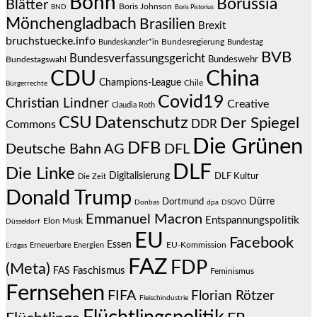
Bonn
Borussia
Blätter
Boris Johnson
BND
Boris Pistorius
Mönchengladbach
Brasilien
Brexit
bruchstuecke.info
Bundesregierung
Bundestag
Bundeskanzler*in
BVB
Bundesverfassungsgericht
Bundeswehr
Bundestagswahl
CDU
China
Champions-League
Chile
Bürgerrechte
Covid19
Christian Lindner
Creative
Claudia Roth
CSU
Datenschutz
Der Spiegel
DDR
Commons
Die Grünen
DFB
Deutsche Bahn AG
DFL
DLF
Die Linke
Digitalisierung
DLF Kultur
Die Zeit
Donald Trump
Dürre
Dortmund
Donbas
dpa
DSGVO
Emmanuel Macron
Entspannungspolitik
Elon Musk
Düsseldorf
EU
Facebook
Essen
EU-Kommission
Erneuerbare Energien
Erdgas
FAZ
FDP
(Meta)
Faschismus
FAS
Feminismus
Fernsehen
FIFA
Florian Rötzer
Fleischindustrie