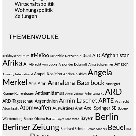
Wirtschaftspolitik
(1.120)
Wohnungspolitik
(112)
Zeitungen
(524)
THEMENWOLKE
#MeToo
Afghanistan
3sat
AfD
#FridaysForFuture
(a)Soziale Netzwerke
Afrika
AI
Amazon
Albrecht von Lucke
Alexander Dobrindt
Alina Schwermer
Angela
Ampel-Koalition
Andrea Nahles
Amnesty International
Merkel
Annalena Baerbock
Anis Amri
Annegret
ARD
Antisemitismus
Kramp-Karrenbauer
Arbeitsmarkt
Antje Vollmer
Armin Laschet
ARTE
Argentinien
ARD-Tagesschau
Asylrecht
Atomwaffen
Axel Springer SE
Auswärtiges Amt
Atomkraft
Baden-
Berlin
Bayern
Barca
Württemberg
Barack Obama
Bayer-Monsanto
Berliner Zeitung
Beuel
Bernhard Schmid
Bernie Sanders
Bild