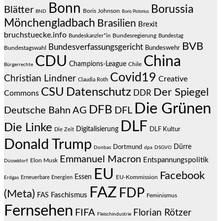
Bonn
Borussia
Blätter
Boris Johnson
BND
Boris Pistorius
Mönchengladbach
Brasilien
Brexit
bruchstuecke.info
Bundesregierung
Bundestag
Bundeskanzler*in
BVB
Bundesverfassungsgericht
Bundeswehr
Bundestagswahl
CDU
China
Champions-League
Chile
Bürgerrechte
Covid19
Christian Lindner
Creative
Claudia Roth
CSU
Datenschutz
Der Spiegel
DDR
Commons
Die Grünen
DFB
Deutsche Bahn AG
DFL
DLF
Die Linke
Digitalisierung
DLF Kultur
Die Zeit
Donald Trump
Dürre
Dortmund
Donbas
dpa
DSGVO
Emmanuel Macron
Entspannungspolitik
Elon Musk
Düsseldorf
EU
Facebook
Essen
EU-Kommission
Erneuerbare Energien
Erdgas
FAZ
FDP
(Meta)
Faschismus
FAS
Feminismus
Fernsehen
FIFA
Florian Rötzer
Fleischindustrie