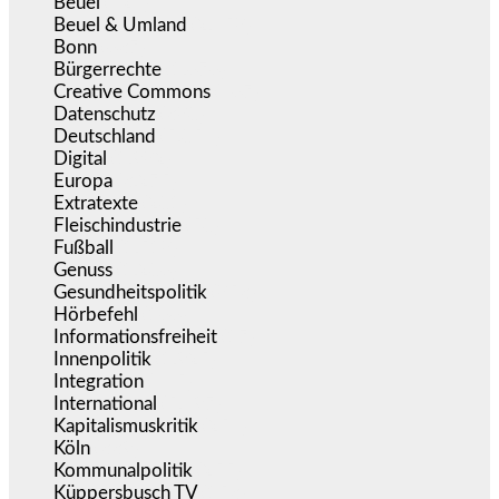
Beuel
(525)
Beuel & Umland
(2.458)
Bonn
(637)
Bürgerrechte
(1.676)
Creative Commons
(467)
Datenschutz
(380)
Deutschland
(5.054)
Digital
(1.982)
Europa
(3.275)
Extratexte
(201)
Fleischindustrie
(50)
Fußball
(1.518)
Genuss
(1.206)
Gesundheitspolitik
(853)
Hörbefehl
(166)
Informationsfreiheit
(17)
Innenpolitik
(1.925)
Integration
(445)
International
(5.497)
Kapitalismuskritik
(254)
Köln
(339)
Kommunalpolitik
(255)
Küppersbusch TV
(153)