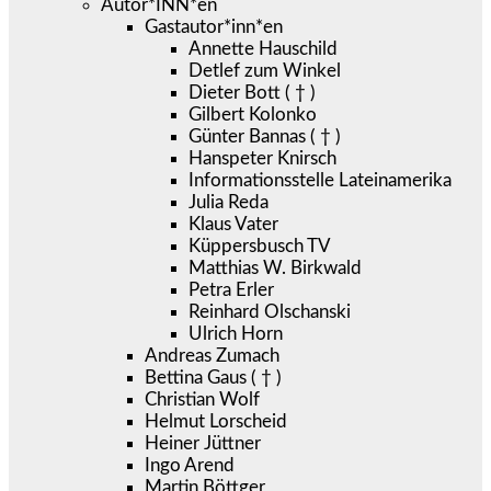
Autor*INN*en
Gastautor*inn*en
Annette Hauschild
Detlef zum Winkel
Dieter Bott ( † )
Gilbert Kolonko
Günter Bannas ( † )
Hanspeter Knirsch
Informationsstelle Lateinamerika
Julia Reda
Klaus Vater
Küppersbusch TV
Matthias W. Birkwald
Petra Erler
Reinhard Olschanski
Ulrich Horn
Andreas Zumach
Bettina Gaus ( † )
Christian Wolf
Helmut Lorscheid
Heiner Jüttner
Ingo Arend
Martin Böttger