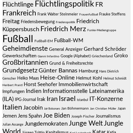
Flüchtlingspolitik
Flüchtlinge
FR
Frankreich
Frauke Steffens
Frank Walter Steinmeier
Frauenfußball
Friedrich
Freitag
Friedensbewegung
Friedenspolitik
Friedrich Merz
Küppersbusch
Funke-Mediengruppe
Fußball
Fußball-WM
Fußball-EM
Geheimdienste
Gerhard Schröder
General Anzeiger
Groko
Gewerkschaften
Google (Alphabet)
Griechenland
Gianni Infantino
Großbritannien
Grund & Freiheitsrechte
Grundgesetz
Günter Bannas
Hamburg
Hans Dietrich
Heise-Online
Helmut Kohl
Heiko Maas
Genscher
Helmut Schmidt
Immobilienwirtschaft
Horst Seehofer
Heribert Prantl
Indien
Informationsstelle Lateinamerika
Impfungen
Israel
Iran
IT-Konzerne
(ILA)
Irak
IPG-Journal
Istanbul
Italien
Jacobin
Jan Böhmermann
Japan
Jair Bolsonaro
Jan Christian Müller
Joe Biden
Jemen
Jens Spahn
Journalismus
Joseph Fischer
Junge Welt
Jungle
Jungdemokraten
Julian Assange
World
Katar
Jürgen Trittin
Kapitalismus
Katja