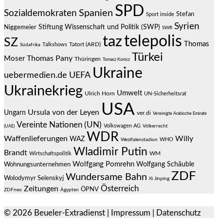
SPD
Spanien
Sozialdemokraten
Stefan
Sport inside
Syrien
Stiftung Wissenschaft und Politik (SWP)
Niggemeier
SWR
telepolis
taz
SZ
Thomas
Talkshows
Tatort (ARD)
Südafrika
Türkei
Thomas Pany
Moser
Thüringen
Tomasz Konicz
Ukraine
uebermedien.de
UEFA
Ukrainekrieg
Umwelt
Ulrich Horn
UN-Sicherheitsrat
USA
Ursula von der Leyen
Ungarn
ver.di
Vereinigte Arabische Emirate
Vereinte Nationen (UN)
Volkswagen AG
(UAE)
Völkerrecht
WDR
Waffenlieferungen
Willy
WAZ
WHO
Westfalenstadion
Wladimir Putin
Brandt
Wirtschaftspolitik
WM
Wolfgang Pomrehn
Wolfgang Schäuble
Wohnungsunternehmen
ZDF
Wundersame Bahn
Wolodymyr Selenskyj
Xi Jinping
Österreich
Zeitungen
ÖPNV
ZDFneo
Ägypten
© 2026
Beueler-Extradienst
|
Impressum
|
Datenschutz