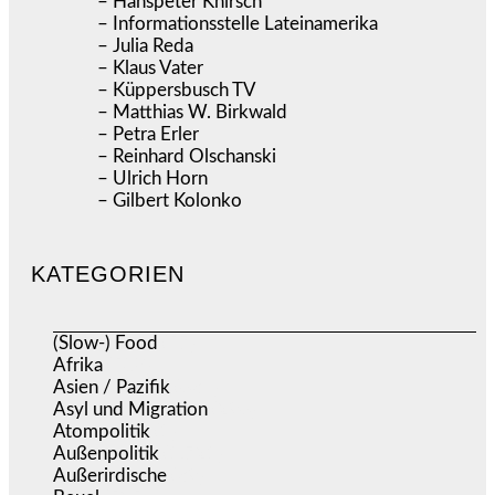
– Hanspeter Knirsch
– Informationsstelle Lateinamerika
– Julia Reda
– Klaus Vater
– Küppersbusch TV
– Matthias W. Birkwald
– Petra Erler
– Reinhard Olschanski
– Ulrich Horn
– Gilbert Kolonko
KATEGORIEN
(Slow-) Food
(57)
Afrika
(508)
Asien / Pazifik
(634)
Asyl und Migration
(296)
Atompolitik
(1)
Außenpolitik
(1.721)
Außerirdische
(39)