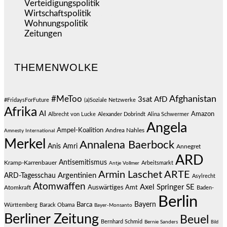
Verteidigungspolitik
(683)
Wirtschaftspolitik
(1.121)
Wohnungspolitik
(112)
Zeitungen
(526)
THEMENWOLKE
#MeToo
Afghanistan
3sat
AfD
#FridaysForFuture
(a)Soziale Netzwerke
Afrika
AI
Amazon
Albrecht von Lucke
Alexander Dobrindt
Alina Schwermer
Angela
Ampel-Koalition
Andrea Nahles
Amnesty International
Merkel
Annalena Baerbock
Anis Amri
Annegret
ARD
Antisemitismus
Kramp-Karrenbauer
Arbeitsmarkt
Antje Vollmer
Armin Laschet
ARTE
Argentinien
ARD-Tagesschau
Asylrecht
Atomwaffen
Axel Springer SE
Auswärtiges Amt
Atomkraft
Baden-
Berlin
Bayern
Barca
Württemberg
Barack Obama
Bayer-Monsanto
Berliner Zeitung
Beuel
Bernhard Schmid
Bernie Sanders
Bild