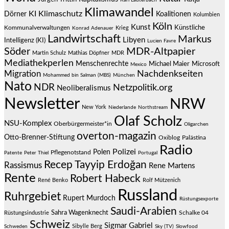
Karl Lauterbach
Klimawandel
KI
Klimaschutz
Dörner
Koalitionen
Kolumbien
Köln
Kunst
Künstliche
Kommunalverwaltungen
Krieg
Konrad Adenauer
Landwirtschaft
Markus
Libyen
Intelligenz (KI)
Lucien Favre
Söder
MDR-Altpapier
Martin Schulz
Mathias Döpfner
MDR
Mediathekperlen
Menschenrechte
Michael Maier
Microsoft
Mexico
Migration
Nachdenkseiten
Mohammed bin Salman (MBS)
München
Nato
NDR
Netzpolitik.org
Neoliberalismus
Newsletter
NRW
New York
Niederlande
Northstream
Olaf Scholz
NSU-Komplex
Oberbürgermeister*in
Oligarchen
overton-magazin
Otto-Brenner-Stiftung
Oxiblog
Palästina
Radio
Polizei
Polen
Pflegenotstand
Patente
Peter Thiel
Portugal
Recep Tayyip Erdoğan
Rassismus
Rene Martens
Rente
Robert Habeck
René Benko
Rolf Mützenich
Russland
Ruhrgebiet
Rupert Murdoch
Rüstungsexporte
Saudi-Arabien
Sahra Wagenknecht
Schalke 04
Rüstungsindustrie
Schweiz
Sigmar Gabriel
Sibylle Berg
Schweden
Sky (TV)
Slowfood