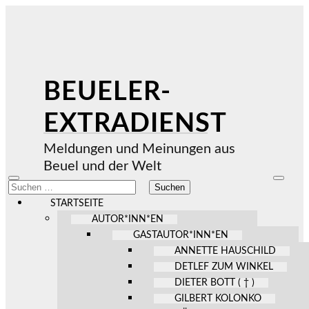
BEUELER-
EXTRADIENST
Meldungen und Meinungen aus
Beuel und der Welt
Mobile-
Suchfel
Suchen
Menü
ein-/au
nach:
ein-/ausblenden
STARTSEITE
AUTOR*INN*EN
GASTAUTOR*INN*EN
ANNETTE HAUSCHILD
DETLEF ZUM WINKEL
DIETER BOTT ( † )
GILBERT KOLONKO