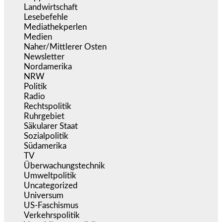
Landwirtschaft
(217)
Lesebefehle
(2.605)
Mediathekperlen
(536)
Medien
(5.359)
Naher/Mittlerer Osten
(828)
Newsletter
(1.068)
Nordamerika
(1.141)
NRW
(977)
Politik
(9.191)
Radio
(486)
Rechtspolitik
(536)
Ruhrgebiet
(392)
Säkularer Staat
(70)
Sozialpolitik
(1.236)
Südamerika
(471)
TV
(1.716)
Überwachungstechnik
(546)
Umweltpolitik
(641)
Uncategorized
(144)
Universum
(39)
US-Faschismus
(344)
Verkehrspolitik
(539)