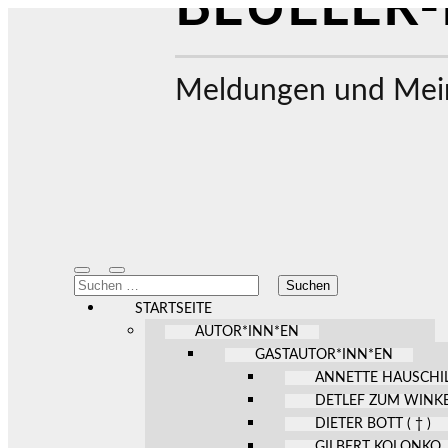
BEUELER-
Meldungen und Mein
Mobile-
Suchfeld
Suchen
Menü
ein-/ausblenden
nach:
ein-/ausblenden
STARTSEITE
AUTOR*INN*EN
GASTAUTOR*INN*EN
ANNETTE HAUSCHI
DETLEF ZUM WINK
DIETER BOTT ( † )
GILBERT KOLONKO