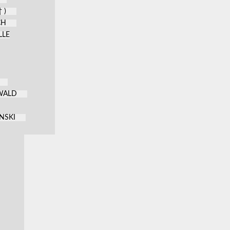
 )
CH
LLE
KWALD
NSKI