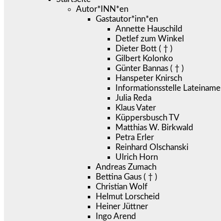
Autor*INN*en
Gastautor*inn*en
Annette Hauschild
Detlef zum Winkel
Dieter Bott ( † )
Gilbert Kolonko
Günter Bannas ( † )
Hanspeter Knirsch
Informationsstelle Lateiname
Julia Reda
Klaus Vater
Küppersbusch TV
Matthias W. Birkwald
Petra Erler
Reinhard Olschanski
Ulrich Horn
Andreas Zumach
Bettina Gaus ( † )
Christian Wolf
Helmut Lorscheid
Heiner Jüttner
Ingo Arend